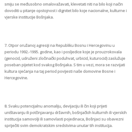
smiju se međusobno omalovažavati, klevetati niti na bilo koji način
dovoditi u pitanje opstojnost i dignitet bilo koje nacionalne, kulturne i
vjerske institucije Bošnjaka.
7. Otpor oružanoj agresiji na Republiku Bosnu i Hercegovinu u
periodu 1992.-1995. godine, kao i posljedice koje je prouzrokovala
(genocid, udruženi zločinački poduhvat, urbicid, kuturocid) zaslužuje
poseban pijetet kod svakog Bošnjaka. S tim u vezi, mora se razvijati
kultura sjećanja na taj period povijesti naše domovine Bosne i
Hercegovine.
8. Svaku potencijalnu anomaliju, devijaciju ili čin koji prijeti
uništavanju ili potčinjavanju državnih, bošnjačkih kulturnih ili vjerskih
institucija samovolji ili samovlasti pojedinaca, Bošnjaci su obavezni
spriječiti svim demokratskim sredstvima unutar tih institucija.