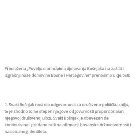
Predloženu „Povelju o principima djelovanja Bošnjaka na zaštiti i
izgradnji naše domovine Bosne i Hercegovine“ prenosimo u cjelosti:
1. Svaki Bošnjak nosi dio odgovornosti za društveno-političku zbilju,
te je shodno tome stepen njegove odgovornosti proporcionalan
njegovoj društvenoj ulozi. Svaki Bošnjak je obavezan da
kontinuirano i predano radi na afirmaciji bosanske državotvornosti i
nacionalnog identiteta.