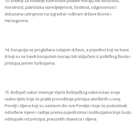
13. Kriteriji za vođenje kadrovske politike moraju biti stručnost,
moralnost, patriotska opredjeljenost, čestitost, odgovornost i
dokazana ustrajnost na izgradnji i odbrani države Bosne i
Hercegovine.
14. Korupcija se proglašava izdajom države, a pojedinci koji se bave
ili koji su se bavili korupciom moraju biti isključeni iz političkog života i
pristupa javnim funkcijama.
15. Bošnjači sabor imenuje Vijeće Bošnjačkog sabora kao svoje
radno tijelo koje će pratiti provođenje principa utvrđenih u ovoj
Povelji i ciljeva koji su sastavni dio ove Povelje i koje će poduzimati
određene mjere i radnje prema pojedincima i institucijama koje budu
odstupale od principa, preuzetih obaveza i ciljeva.