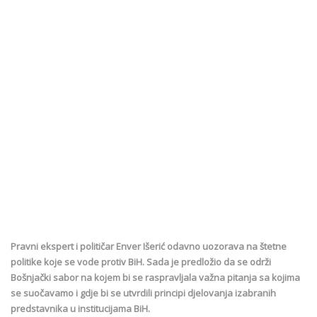
Pravni ekspert i političar Enver Išerić odavno uozorava na štetne
politike koje se vode protiv BiH. Sada je predložio da se održi
Bošnjački sabor na kojem bi se raspravljala važna pitanja sa kojima
se suočavamo i gdje bi se utvrdili principi djelovanja izabranih
predstavnika u institucijama BiH.