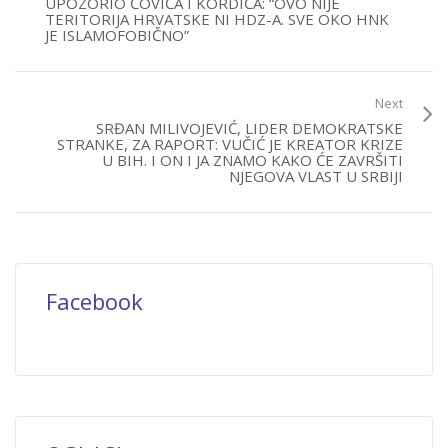
UPOZORIO ČOVIĆA I KORDIĆA: “OVO NIJE
TERITORIJA HRVATSKE NI HDZ-A. SVE OKO HNK
JE ISLAMOFOBIČNO”
Next
SRĐAN MILIVOJEVIĆ, LIDER DEMOKRATSKE
STRANKE, ZA RAPORT: VUČIĆ JE KREATOR KRIZE
U BIH. I ON I JA ZNAMO KAKO ĆE ZAVRŠITI
NJEGOVA VLAST U SRBIJI
Facebook