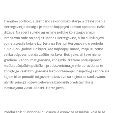
Trenutno političko, sigurnosno i ekonomsko stanje u državi Bosni i
Hercegovini je dostiglo je stepen koji prijeti samom opstanku naše
države. Na sceni su vrlo agresivne politike koje zagovaraju i
intenzivno rade na podjeli Bosne i Hercegovine, a što su bili ciljevi
vojne agresije koja je izvršena na Bosnu i Hercegovinu u periodu
1992.-1995. godine. Bošnjaci, kao najbrojniji narod, imaju izuzetno
veliku odgovornost da zaštite i državu i Bošnjake, ali i sve njene
građane. Zabrinutost građana, zbog vrlo izražene podijeljenosti
među bošnjačkim političkim predstavnicima, je vrlo opravdana, te
zbog toga veliki broj građana traži održavanje Bošnjačkog sabora, na
kojem bi se ponudili odgovori na izazove sa kojima se suočavamo,
utvrdili principi i ciljevi djelovanja izabranih predstavnika u
institucijama vlasti u Bosni i Hercegovini.
Predloženih 15 principa i 15 ciljeva je osnov za raspravu, koja bi se