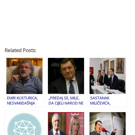
Related Posts:
EMIR KUSTURICA,
„PREDAJ SE, MILE,
SASTANAK
NESVAKIDAŠNJA
DA CIJELI NAROD NE
MILIČEVIĆA,
JADIKOVKA:
TRPI…“: Burne
VUKANOVIĆA I
“Optužuju me da
reakcije nakon
STANIVUKOVIĆA U I.
sam Srbe nazvao
istupa Milorada
SARAJEVU: “Dva
‘svetosavskim
Dodika, stižu poruke
Srbina, dva Hrvata i
govedima’, prave mi
iz Srbije…
četiri Bošnjaka,
grobnicu, otimaju
dakle 8:7“