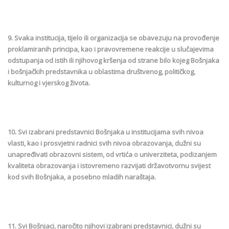
9. Svaka institucija, tijelo ili organizacija se obavezuju na provođenje
proklamiranih principa, kao i pravovremene reakcije u slučajevima
odstupanja od istih ili njihovog kršenja od strane bilo kojeg Bošnjaka
i bošnjačkih predstavnika u oblastima društvenog, političkog,
kulturnog i vjerskog života.
10. Svi izabrani predstavnici Bošnjaka u institucijama svih nivoa
vlasti, kao i prosvjetni radnici svih nivoa obrazovanja, dužni su
unapređivati obrazovni sistem, od vrtića o univerziteta, podizanjem
kvaliteta obrazovanja i istovremeno razvijati državotvornu svijest
kod svih Bošnjaka, a posebno mladih naraštaja.
11. Svi Bošnjaci, naročito njihovi izabrani predstavnici, dužni su