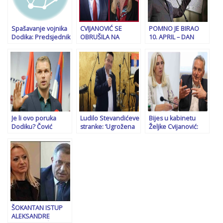
nekretnine u Crnoj
Gori: šta je
sljedeće?!”
Spašavanje vojnika
CVIJANOVIĆ SE
POMNO JE BIRAO
Dodika: Predsjednik
OBRUŠILA NA
10. APRIL – DAN
RS u panici
HELEZA: “O njegovoj
OSNIVANJA NDH DA
spreman na sve,
mržnji svjedoči to
OKRIVI BOŠNJAKE I
kaže da će pozvati i
što je….!”
HRVATE: Službena
opoziciju na
zabilješka iz 1993.
pregovore
podsjeća da se
Stevandića dovodilo
u vezu s ubistvom
policajca u Banjoj
Luci
Je li ovo poruka
Ludilo Stevandićeve
Bijes u kabinetu
Dodiku? Čović
stranke: ‘Ugrožena
Željke Cvijanović:
poklonio
su mu prava i
Najavljuju krivičnu
Stanivukoviću knjigu
sigurnost, političko
prijavu protiv Zlatka
sa znakovitim
Sarajevo laže…’
Lagumdžije jer je
naslovom
odbio njen zahtjev
ŠOKANTAN ISTUP
ALEKSANDRE