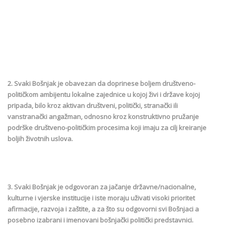
2. Svaki Bošnjak je obavezan da doprinese boljem društveno-
političkom ambijentu lokalne zajednice u kojoj živi i države kojoj
pripada, bilo kroz aktivan društveni, politički, stranački ili
vanstranački angažman, odnosno kroz konstruktivno pružanje
podrške društveno-političkim procesima koji imaju za cilj kreiranje
boljih životnih uslova.
3. Svaki Bošnjak je odgovoran za jačanje državne/nacionalne,
kulturne i vjerske institucije i iste moraju uživati visoki prioritet
afirmacije, razvoja i zaštite, a za što su odgovorni svi Bošnjaci a
posebno izabrani i imenovani bošnjački politički predstavnici.