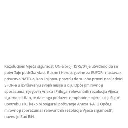
Rezolucijom Vijeća sigurnosti UN-a broj: 1575/04 je utvrđeno da se
potvrđuje podrška vlasti Bosne i Herecegovine za EUFOR i nastavak
prisustva NATO-a, kao i njihovu potvrdu da su oba pravni nasljednici
SFOR-a u izvršavanju svojih misija u cilju Općeg mirovnog
sporazuma, njegovih Anexa i Priloga, relevantnih rezolucija Vijeća
sigurnosti UN-a, te da mogu poduzeti neophodne mjere, uključujući
upotrebu silu, kako bi osigurali poštivanje Anexa 1-A i 2 Općeg
mirovnog sporazuma i relevantnih rezolucija Vijeća sigurnosti”,
naveo je Sud BiH.