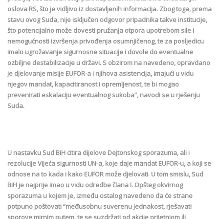
oslova RS, što je vidljivo iz dostavljenih informacija. Zbog toga, prema
stavu ovog Suda, nije isključen odgovor pripadnika takve institucije,
što potencijalno može dovesti pružanja otpora upotrebom sile i
nemogućnosti izvršenja privođenja osumnjičenog, te za posljedicu
imalo ugrožavanje sigurnosne situacije i dovole do eventualne
ozbiljne destabilizacije u državi. S obzirom na navedeno, opravdano
je djelovanje misije EUFOR-a i njihova asistencija, imajući u vidu
njegov mandat, kapacitiranost i opremljenost, te bi mogao
prevenirati eskalaciju eventualnog sukoba”, navodi se u rješenju
Suda.
U nastavku Sud BiH citira dijelove Dejtonskog sporazuma, ali i
rezolucije Vijeća sigurnosti UN-a, koje daje mandat EUFOR-u, a koji se
odnose na to kada i kako EUFOR može djelovati. U tom smislu, Sud
BiH je najprije imao u vidu odredbe člana I. Opšteg okvirnog
sporazuma u kojem je, između ostalog navedeno da će strane
potpuno poštovati “međusobnu suverenu jednakost, rješavati
sporove mirnim putem, te se suzdržati od akcije prijetnjom ili