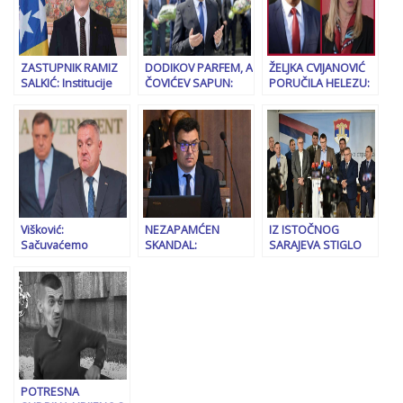
304 KM
ZASTUPNIK RAMIZ
DODIKOV PARFEM, A
ŽELJKA CVIJANOVIĆ
SALKIĆ: Institucije
ČOVIĆEV SAPUN:
PORUČILA HELEZU:
Bosne i
Ministar Hurtić se
“Ne zanosi se, ništa
Hercegovine imaju
smjene (ne)boji
ne možeš narediti
pravo i obavezu da
Oružanim snagama
spriječe ulazak u
BiH”
državu…
Višković:
NEZAPAMĆEN
IZ ISTOČNOG
Sačuvaćemo
SKANDAL:
SARAJEVA STIGLO
Srpsku, jer smo se
Gradonačelnik
UPOZORENJE
zavjetovali onima
Sarajeva zatražio da
DODIKU: “Daleko je
koji su dali svoje
se preispita dodjela
Banjaluka i niste
živote za nju…
Šestoaprilske
svjesni naše
nagrade asocijaciji
pozicije…!”
BIMA
POTRESNA