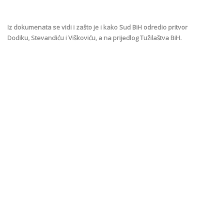
Iz dokumenata se vidi i zašto je i kako Sud BiH odredio pritvor
Dodiku, Stevandiću i Viškoviću, a na prijedlog Tužilaštva BiH.