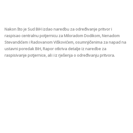
Nakon što je Sud BiH izdao naredbu za određivanje pritvor i
raspisao centralnu potjernicu za Miloradom Dodikom, Nenadom
Stevandićem i Radovanom Viškovićem, osumnjičenima za napad na
ustavni poredak BiH, Rapor otkriva detalje iz naredbe za
raspisivanje potjernice, ali i iz rješenja o određivanju pritvora.