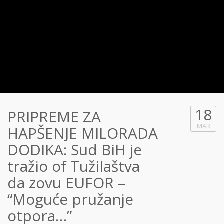
18
PRIPREME ZA
MAR
HAPŠENJE MILORADA
DODIKA: Sud BiH je
tražio of Tužilaštva
da zovu EUFOR –
“Moguće pružanje
otpora…”