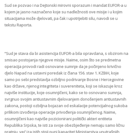
Sud se pozvao i na Dejtonski mirovni sporazum i mandat EUFOR-a u
kojem je jasno naznačeno koje su nadležnosti ove misije i u kojim
situacijama može djelovati, pa čak i upotrijebiti silu, navodi se u
tekstu Raporta.
“Sud je stava da bi asistencija EUFOR-a bila opravdana, s obzirom na
smisao postojanja njegove misije. Naime, osim što se predmetna
operacija provodi radi osnovane sumnje da je počinjeno krivično
djelo Napad na ustavni poredak iz člana 156. stav 1. KZBiH, koje
samo po sebi predstavlja ozbiljno podrivanje Bosne i Hercegovine
kao države, njenog integriteta i suvereniteta, koji se iskazuje kroz
najviše institucije, koje osumnjičeni, kako se to osnovano sumnja,
svrgnuo svojim antiustavnim djelovanjem donošenjem antiustavnih
zakona, postoji ozbiljna bojazan od eskalacije potencijalnog sukoba
prilikom izvođenja operacije privođenja osumnjičenog. Naime,
osumnjičeni kao najviše pozicionirani politički akteri entiteta
Republika Srpska, te isti za svoje obezbjeđenje nemaju samo ličnu
pratnju, već iza istih stoji puni kapacitet Ministarstva unutrašnjih