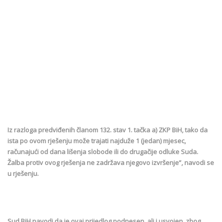
Iz razloga predviđenih članom 132. stav 1. tačka a) ZKP BiH, tako da
ista po ovom rješenju može trajati najduže 1 (jedan) mjesec,
računajući od dana lišenja slobode ili do drugačije odluke Suda.
Žalba protiv ovog rješenja ne zadržava njegovo izvršenje”, navodi se
u rješenju.
Sud BiH navodi da je ovaj prijedlog podnesen, ali i usvojen, zbog