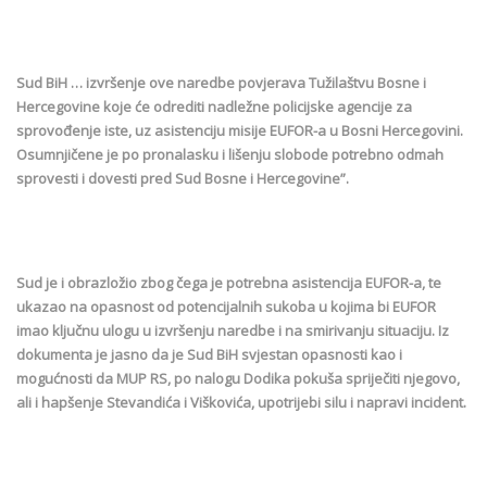
Sud BiH … izvršenje ove naredbe povjerava Tužilaštvu Bosne i
Hercegovine koje će odrediti nadležne policijske agencije za
sprovođenje iste, uz asistenciju misije EUFOR-a u Bosni Hercegovini.
Osumnjičene je po pronalasku i lišenju slobode potrebno odmah
sprovesti i dovesti pred Sud Bosne i Hercegovine”.
Sud je i obrazložio zbog čega je potrebna asistencija EUFOR-a, te
ukazao na opasnost od potencijalnih sukoba u kojima bi EUFOR
imao ključnu ulogu u izvršenju naredbe i na smirivanju situaciju. Iz
dokumenta je jasno da je Sud BiH svjestan opasnosti kao i
mogućnosti da MUP RS, po nalogu Dodika pokuša spriječiti njegovo,
ali i hapšenje Stevandića i Viškovića, upotrijebi silu i napravi incident.