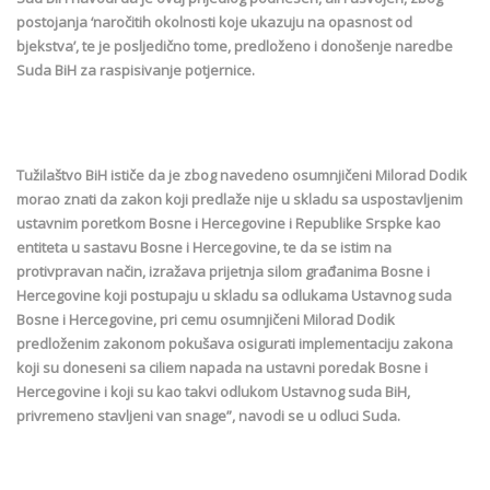
postojanja ‘naročitih okolnosti koje ukazuju na opasnost od
bjekstva’, te je posljedično tome, predloženo i donošenje naredbe
Suda BiH za raspisivanje potjernice.
Tužilaštvo BiH ističe da je zbog navedeno osumnjičeni Milorad Dodik
morao znati da zakon koji predlaže nije u skladu sa uspostavljenim
ustavnim poretkom Bosne i Hercegovine i Republike Srspke kao
entiteta u sastavu Bosne i Hercegovine, te da se istim na
protivpravan način, izražava prijetnja silom građanima Bosne i
Hercegovine koji postupaju u skladu sa odlukama Ustavnog suda
Bosne i Hercegovine, pri cemu osumnjičeni Milorad Dodik
predloženim zakonom pokušava osigurati implementaciju zakona
koji su doneseni sa ciliem napada na ustavni poredak Bosne i
Hercegovine i koji su kao takvi odlukom Ustavnog suda BiH,
privremeno stavljeni van snage”, navodi se u odluci Suda.