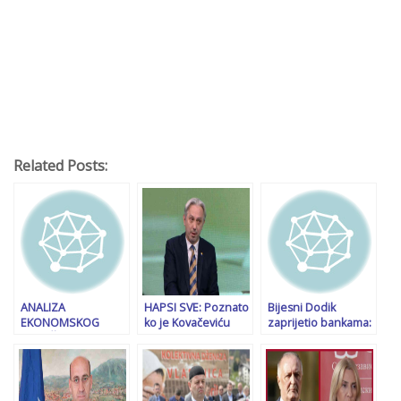
Related Posts:
ANALIZA
HAPSI SVE: Poznato
Bijesni Dodik
EKONOMSKOG
ko je Kovačeviću
zaprijetio bankama:
STRUČNJAKA
prijetio smrću
‘Vratite novac, inače
Minimalna plaća
vas zatvaramo!’
povećana za 381
KM, ali troškovi
doprinosa rastu za