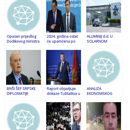
Opasan prijedlog
2024. godina ostat
ALUMINIJ d.d. U
Dodikovog ministra
će upamćena po
SOLARNOM
finansija u Vijeću
dvije pravosudne
BIZNISU Na mjestu
ministara BiH:
prekretnice koje su
ugašene tvornice
Amidžić traži da se
do tada bile
glinice u Mostaru
ozakoni
nezamislive
gradit će se dvije
neograničeno
elektrane od 4,99
povećanje
MW
vrijednosti svih
projekta
BIVŠI ŠEF SRPSKE
Raport objavljuje
ANALIZA
DIPLOMATIJE
dokaze Tužilaštva u
EKONOMSKOG
UPOZORIO DODIKA:
slučaju uhapšenog
STRUČNJAKA
“Ne treba davati
Nešića: ‘Range
Minimalna plaća
povoda da se RS
Roverom mu pred
povećana za 381
optužuje za
hotel dovezli
KM, ali troškovi
separatizam!”
130.000 KM’. Pojavio
doprinosa rastu za
se novi svjedok…
304 KM