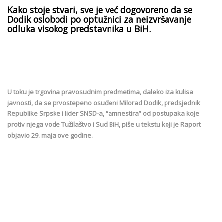
Kako stoje stvari, sve je već dogovoreno da se
Dodik oslobodi po optužnici za neizvršavanje
odluka visokog predstavnika u BiH.
U toku je trgovina pravosudnim predmetima, daleko iza kulisa
javnosti, da se prvostepeno osuđeni Milorad Dodik, predsjednik
Republike Srpske i lider SNSD-a, “amnestira” od postupaka koje
protiv njega vode Tužilaštvo i Sud BiH, piše u tekstu koji je Raport
objavio 29. maja ove godine.