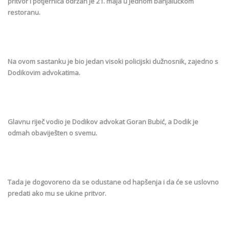
pritvor i potjernica održan je 21. maja u jednom banjalučkom
restoranu.
Na ovom sastanku je bio jedan visoki policijski dužnosnik, zajedno s
Dodikovim advokatima.
Glavnu riječ vodio je Dodikov advokat Goran Bubić, a Dodik je
odmah obaviješten o svemu.
Tada je dogovoreno da se odustane od hapšenja i da će se uslovno
predati ako mu se ukine pritvor.