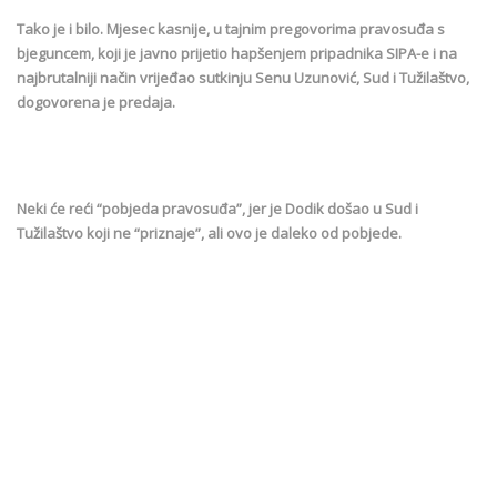
Tako je i bilo. Mjesec kasnije, u tajnim pregovorima pravosuđa s
bjeguncem, koji je javno prijetio hapšenjem pripadnika SIPA-e i na
najbrutalniji način vrijeđao sutkinju Senu Uzunović, Sud i Tužilaštvo,
dogovorena je predaja.
Neki će reći “pobjeda pravosuđa”, jer je Dodik došao u Sud i
Tužilaštvo koji ne “priznaje”, ali ovo je daleko od pobjede.