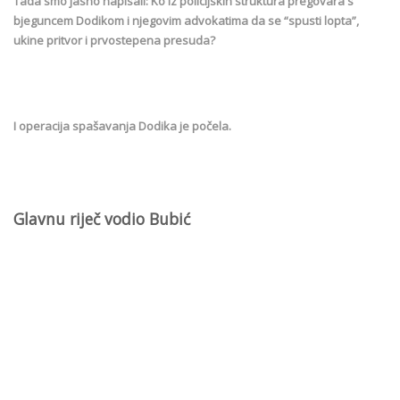
Tada smo jasno napisali: Ko iz policijskih struktura pregovara s
bjeguncem Dodikom i njegovim advokatima da se “spusti lopta”,
ukine pritvor i prvostepena presuda?
I operacija spašavanja Dodika je počela.
Glavnu riječ vodio Bubić