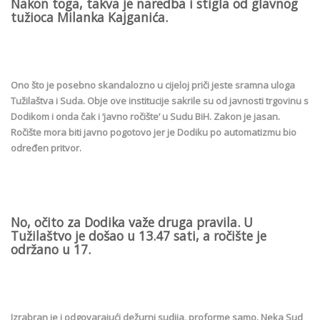
Nakon toga, takva je naredba i stigla od glavnog
tužioca Milanka Kajganića.
Ono što je posebno skandalozno u cijeloj priči jeste sramna uloga
Tužilaštva i Suda. Obje ove institucije sakrile su od javnosti trgovinu s
Dodikom i onda čak i ‘javno ročište’ u Sudu BiH. Zakon je jasan.
Ročište mora biti javno pogotovo jer je Dodiku po automatizmu bio
određen pritvor.
No, očito za Dodika važe druga pravila. U
Tužilaštvo je došao u 13.47 sati, a ročište je
održano u 17.
Izrabran je i odgovarajući dežurni sudija, proforme samo. Neka Sud