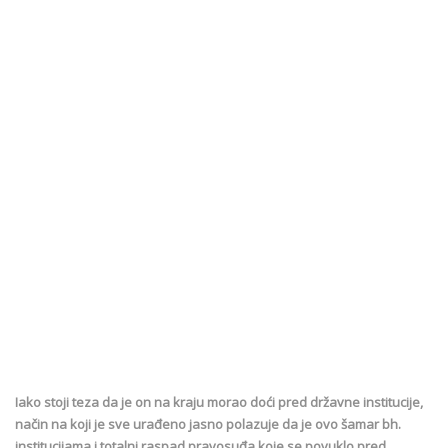
Iako stoji teza da je on na kraju morao doći pred državne institucije,
način na koji je sve urađeno jasno polazuje da je ovo šamar bh.
institucijama i totalni raspad pravosuđa koje se povuklo pred