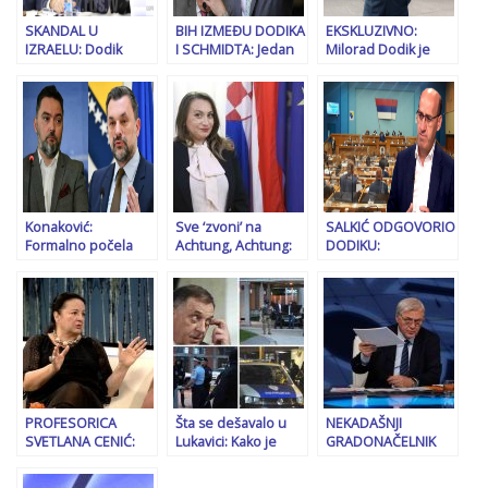
SKANDAL U
BIH IZMEĐU DODIKA
EKSKLUZIVNO:
IZRAELU: Dodik
I SCHMIDTA: Jedan
Milorad Dodik je
izbačen sa
leti svuda, drugi još
zadnjih dana u
konferencije o
ne zna kuda
svojoj vili u
antisemitizmu
Budimpešti, čeka da
nakon što je…!?
mu iz Moskve
potvrde susret sa
Putinom
Konaković:
Sve ‘zvoni’ na
SALKIĆ ODGOVORIO
Formalno počela
Achtung, Achtung:
DODIKU:
zapljena zbog
Ko je Dodikova
“Bošnjacima ne
Viaducta, može nas
savjetnica Aurora
treba nikakvo ‘drugo
to i više koštati…
Weiss koja se ranije
poluvrijeme’, nama
zvala Zorica Živković
treba pravna država
Farina?
i poštivanje Ustava i
sudova!”
PROFESORICA
Šta se dešavalo u
NEKADAŠNJI
SVETLANA CENIĆ:
Lukavici: Kako je
GRADONAČELNIK
“Sjedimo i čekamo –
propao prvi pokušaj
MOSTARA
da padne plafon, da
SIPA-e da uhapsi
UPOZORIO ČOVIĆA I