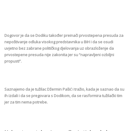
Dogovor je da se Dodiku također preinači prvostepena presuda za
nepoštivanje odluka visokog predstavnika u BiH i da se osudi
uvjetno bez zabrane političkog djelovanja uz obrazloženje da
prvostepene presuda nije zakonita jer su “napravljeni ozbiljni
propusti”.
Saznajemo da je tužilac Džermin Pašić i tražio, kada je saznao da su
ih izdali i da se pregovara s Dodikom, da se rasformira tužilački tim
jer za tim nema potrebe.