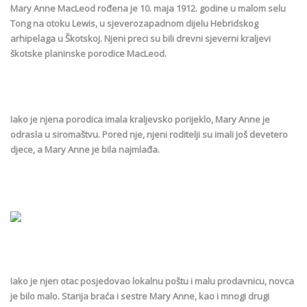
Mary Anne MacLeod rođena je 10. maja 1912. godine u malom selu
Tong na otoku Lewis, u sjeverozapadnom dijelu Hebridskog
arhipelaga u Škotskoj. Njeni preci su bili drevni sjeverni kraljevi
škotske planinske porodice MacLeod.
Iako je njena porodica imala kraljevsko porijeklo, Mary Anne je
odrasla u siromaštvu. Pored nje, njeni roditelji su imali još devetero
djece, a Mary Anne je bila najmlađa.
Iako je njen otac posjedovao lokalnu poštu i malu prodavnicu, novca
je bilo malo. Starija braća i sestre Mary Anne, kao i mnogi drugi