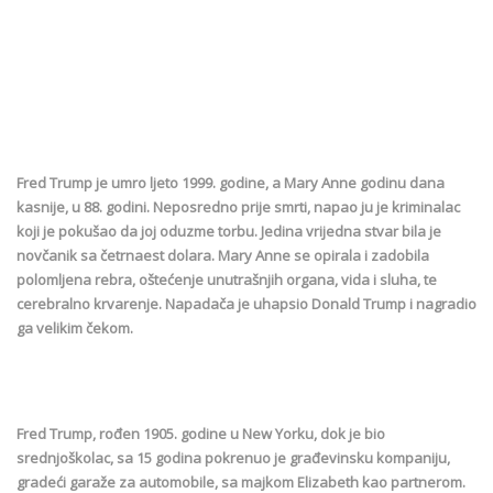
Fred Trump je umro ljeto 1999. godine, a Mary Anne godinu dana
kasnije, u 88. godini. Neposredno prije smrti, napao ju je kriminalac
koji je pokušao da joj oduzme torbu. Jedina vrijedna stvar bila je
novčanik sa četrnaest dolara. Mary Anne se opirala i zadobila
polomljena rebra, oštećenje unutrašnjih organa, vida i sluha, te
cerebralno krvarenje. Napadača je uhapsio Donald Trump i nagradio
ga velikim čekom.
Fred Trump, rođen 1905. godine u New Yorku, dok je bio
srednjoškolac, sa 15 godina pokrenuo je građevinsku kompaniju,
gradeći garaže za automobile, sa majkom Elizabeth kao partnerom.