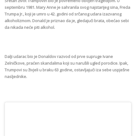
Sretan život Trampovih bio je povremeno obojen tragedijom. U
septembru 1981. Mary Anne je sahranila svog najstarijeg sina, Freda
Trumpa Jr., koji je umro u 42. godini od srčanog udara izazvanog
alkoholizmom. Donald je priznao da je, gledajući brata, obećao sebi
da nikada neće piti alkohol.
Dalji udarac bio je Donaldov razvod od prve supruge Ivane
Zelničkove, praćen skandalima koji su narušili ugled porodice. Ipak,
Trumpovi su živjeli u braku 63 godine, ostavljajući iza sebe uspješne
nasljednike.