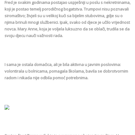
Fred je svakim godinama postajao uspješniji u poslu s nekretninama,
koji je postao temelj porodičnog bogatstva. Trumpovi nisu poznavali
siromaštvo; živjeli su u velikoj kući sa bijelim stubovima, gdje su o
njima brinuli mnogi službenici. Ipak, svako od djece je učilo vrijednost
novca. Mary Anne, koja je voljela luksuzno da se oblači, trudila se da
svoju djecu nauči važnosti rada.
I sama je ostala domaćica, ali je bila aktivna u javnim poslovima:
volontirala u bolnicama, pomagala školama, bavila se dobrotvornim
radom i nikada nije odbila pomoć potrebnima.