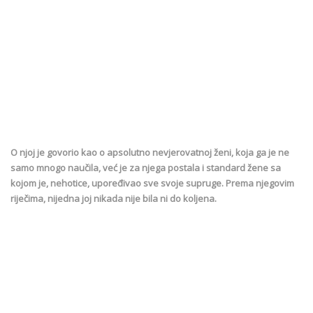
O njoj je govorio kao o apsolutno nevjerovatnoj ženi, koja ga je ne
samo mnogo naučila, već je za njega postala i standard žene sa
kojom je, nehotice, upoređivao sve svoje supruge. Prema njegovim
riječima, nijedna joj nikada nije bila ni do koljena.