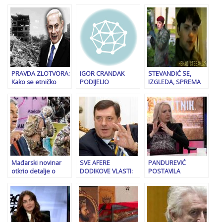
PRAVDA ZLOTVORA:
IGOR CRANDAK
STEVANDIĆ SE,
Kako se etničko
PODIJELIO
IZGLEDA, SPREMA
čišćenje Gaze
DOKUMENT: Pozvao
ZA RAT: “Orlovi ne
normalizira pred
građane RS-a da
oklijevaju, i kad se
svijetom koji šuti…
ovo pažljivo
pravi i kad se brani
pročitaju (FOTO)
Republika Srpska!”
Mađarski novinar
SVE AFERE
PANDUREVIĆ
otkrio detalje o
DODIKOVE VLASTI:
POSTAVILA
planu spašavanja
Kriminal, pljačke,
“DIJAGNOZU”
Dodika: Hrvatska
prevare…
DODIKU: “On je već
bila spremna
bio u zatvoru tokom
spriječiti
rata i zato ima
krijumčarenje
traume, iz pritvora
ga je izvukao…”