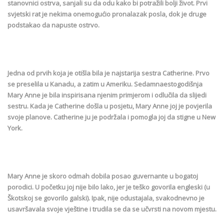
stanovnici ostrva, sanjali su da odu kako bi potražili bolji život. Prvi
svjetski rat je nekima onemogućio pronalazak posla, dok je druge
podstakao da napuste ostrvo.
Jedna od prvih koja je otišla bila je najstarija sestra Catherine. Prvo
se preselila u Kanadu, a zatim u Ameriku. Sedamnaestogodišnja
Mary Anne je bila inspirisana njenim primjerom i odlučila da slijedi
sestru. Kada je Catherine došla u posjetu, Mary Anne joj je povjerila
svoje planove. Catherine ju je podržala i pomogla joj da stigne u New
York.
Mary Anne je skoro odmah dobila posao guvernante u bogatoj
porodici. U početku joj nije bilo lako, jer je teško govorila engleski (u
Škotskoj se govorilo galski). Ipak, nije odustajala, svakodnevno je
usavršavala svoje vještine i trudila se da se učvrsti na novom mjestu.