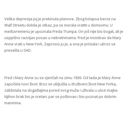
Velika depresija joj je prekinula planove. Zbog kolapsa berze na
Wall Streetu dobila je otkaz, pa se morala vratiti u domovinu. U
međuvremenu je upoznala Freda Trumpa. On još nije bio bogat, ali je
uspješno razvijao posao u nekretninama. Fred je insistirao da Mary
Anne vrati u New York. Zaprosio ju je, a ona je pristala i ubrzo se
preselila u SAD.
Fred i Mary Anne su se vjenčali na zimu 1936. Od tada je Mary Anne
započela novi život. Brzo se uključila u društveni život New Yorka,
zablistala na događajima pored svog muža i uživala u ulozi majke.
Njihov brak bio je sretan: par se poštovao i bio poznat po dobrim
manirima.