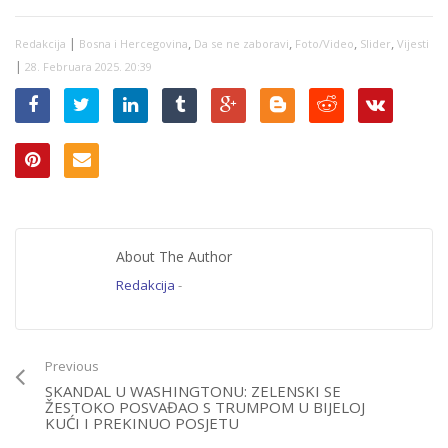
konačno sam
pronašla svoju
|
,
,
,
,
Redakcija
slobodu”
Bosna i Hercegovina
Da se ne zaboravi
Foto/Video
Slider
Vijesti
|
28. Februara 2025. 20:39
About The Author
Redakcija
-
Previous
SKANDAL U WASHINGTONU: ZELENSKI SE
ŽESTOKO POSVAĐAO S TRUMPOM U BIJELOJ
KUĆI I PREKINUO POSJETU