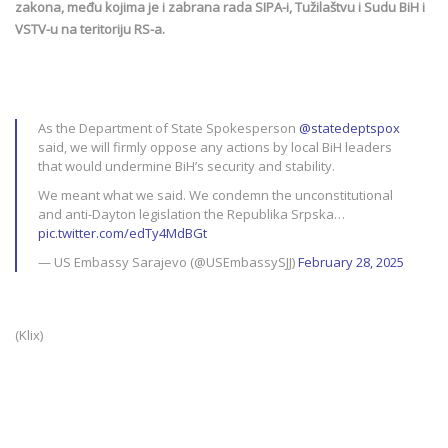
zakona, među kojima je i zabrana rada SIPA-i, Tužilaštvu i Sudu BiH i
VSTV-u na teritoriju RS-a.
As the Department of State Spokesperson
@statedeptspox
said, we will firmly oppose any actions by local BiH leaders
that would undermine BiH’s security and stability.
We meant what we said. We condemn the unconstitutional
and anti-Dayton legislation the Republika Srpska…
pic.twitter.com/edTy4MdBGt
— US Embassy Sarajevo (@USEmbassySJJ)
February 28, 2025
(Klix)