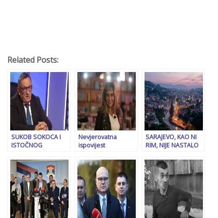
Related Posts:
SUKOB SOKOCA I
Nevjerovatna
SARAJEVO, KAO NI
ISTOČNOG
ispovijest
RIM, NIJE NASTALO
SARAJEVA: Šta je
književnice
U JEDNOM DANU,
Milovan Bjelica
Aleksandre
ALI NIJE NI
poručio
Mihajlović: Mama mi
SLUČAJNO: Sve se
gradonačelniku
je Srpkinja iz
odvijalo u skladu sa
Ljubiši Ćosiću nakon
Bratunca, otac
strateškom
hapšenja Nešića i
musliman iz
politikom osmanske
Lučića?
Srebrenice. Krenula
države, Isa-beg
sam pješke da ga
Ishaković je bio njen