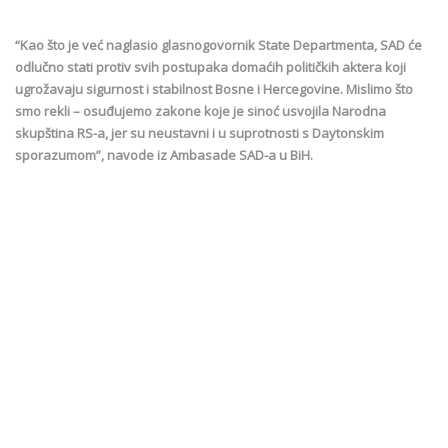
“Kao što je već naglasio glasnogovornik State Departmenta, SAD će
odlučno stati protiv svih postupaka domaćih političkih aktera koji
ugrožavaju sigurnost i stabilnost Bosne i Hercegovine. Mislimo što
smo rekli – osuđujemo zakone koje je sinoć usvojila Narodna
skupština RS-a, jer su neustavni i u suprotnosti s Daytonskim
sporazumom”, navode iz Ambasade SAD-a u BiH.