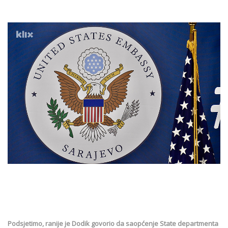
Podsjetimo, ranije je Dodik govorio da saopćenje State departmenta