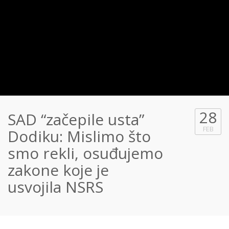
28
SAD “začepile usta”
FEB
Dodiku: Mislimo što
smo rekli, osuđujemo
zakone koje je
usvojila NSRS