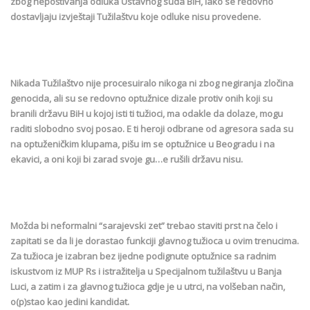
zbog nepoštivanja odluka Ustavnog suda BiH, iako se redovno
dostavljaju izvještaji Tužilaštvu koje odluke nisu provedene.
Nikada Tužilaštvo nije procesuiralo nikoga ni zbog negiranja zločina
genocida, ali su se redovno optužnice dizale protiv onih koji su
branili državu BiH u kojoj isti ti tužioci, ma odakle da dolaze, mogu
raditi slobodno svoj posao. E ti heroji odbrane od agresora sada su
na optuženičkim klupama, pišu im se optužnice u Beogradu i na
ekavici, a oni koji bi zarad svoje gu…e rušili državu nisu.
Možda bi neformalni “sarajevski zet” trebao staviti prst na čelo i
zapitati se da li je dorastao funkciji glavnog tužioca u ovim trenucima.
Za tužioca je izabran bez ijedne podignute optužnice sa radnim
iskustvom iz MUP Rs i istražitelja u Specijalnom tužilaštvu u Banja
Luci, a zatim i za glavnog tužioca gdje je u utrci, na volšeban način,
o(p)stao kao jedini kandidat.