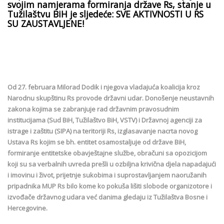
svojim namjerama formiranja države Rs, stanje u
Tužilaštvu BiH je sljedeće: SVE AKTIVNOSTI U RS
SU ZAUSTAVLJENE!
Od 27. februara Milorad Dodik i njegova vladajuća koalicija kroz
Narodnu skupštinu Rs provode državni udar. Donošenje neustavnih
zakona kojima se zabranjuje rad državnim pravosudnim
institucijama (Sud BiH, Tužilaštvo BiH, VSTV) i Državnoj agenciji za
istrage i zaštitu (SIPA) na teritoriji Rs, izglasavanje nacrta novog
Ustava Rs kojim se bh. entitet osamostaljuje od države BiH,
formiranje entitetske obavještajne službe, obračuni sa opozicijom
koji su sa verbalnih uvreda prešli u ozbiljna krivična djela napadajući
i imovinu i život, prijetnje sukobima i suprostavljanjem naoružanih
pripadnika MUP Rs bilo kome ko pokuša lišiti slobode organizotore i
izvođače državnog udara već danima gledaju iz Tužilaštva Bosne i
Hercegovine.