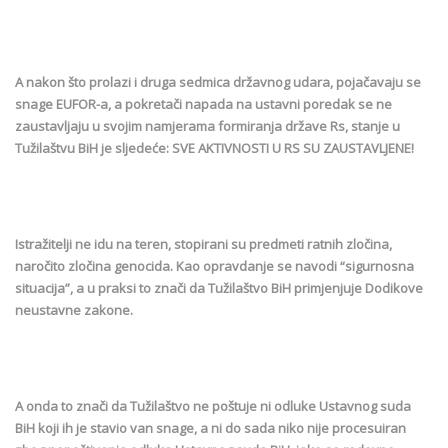
A nakon što prolazi i druga sedmica državnog udara, pojačavaju se
snage EUFOR-a, a pokretači napada na ustavni poredak se ne
zaustavljaju u svojim namjerama formiranja države Rs, stanje u
Tužilaštvu BiH je sljedeće: SVE AKTIVNOSTI U RS SU ZAUSTAVLJENE!
Istražitelji ne idu na teren, stopirani su predmeti ratnih zločina,
naročito zločina genocida. Kao opravdanje se navodi “sigurnosna
situacija”, a u praksi to znači da Tužilaštvo BiH primjenjuje Dodikove
neustavne zakone.
A onda to znači da Tužilaštvo ne poštuje ni odluke Ustavnog suda
BiH koji ih je stavio van snage, a ni do sada niko nije procesuiran