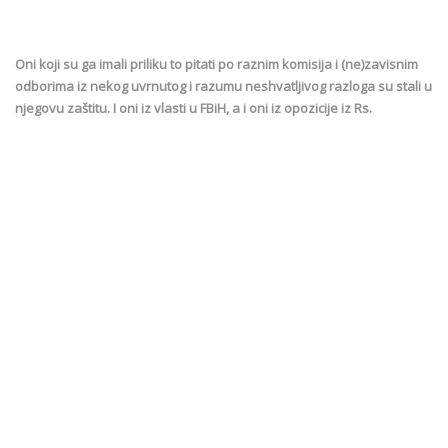
Oni koji su ga imali priliku to pitati po raznim komisija i (ne)zavisnim
odborima iz nekog uvrnutog i razumu neshvatljivog razloga su stali u
njegovu zaštitu. I oni iz vlasti u FBiH, a i oni iz opozicije iz Rs.