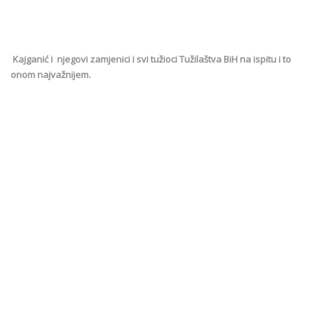
Kajganić i njegovi zamjenici i svi tužioci Tužilaštva BiH na ispitu i to
onom najvažnijem.