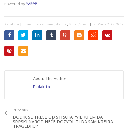
DODIKOVU
Powered by
YARPP
.
VIŠEGODIŠNJU
ŽELJU: Uzima 200
miliona KM od
Centralne banke
|
,
,
,
|
Redakcija
BiH i prosljeđuje ih
Bosna i Hercegovina
Skandal
Slider
Vijesti
14. Marta 2025. 18:29
entitetima!
About The Author
Redakcija
-
Previous
DODIK SE TRESE OD STRAHA: “VJERUJEM DA
SRPSKI NAROD NEĆE DOZVOLITI DA SAM KREIRA
TRAGEDIJU!”