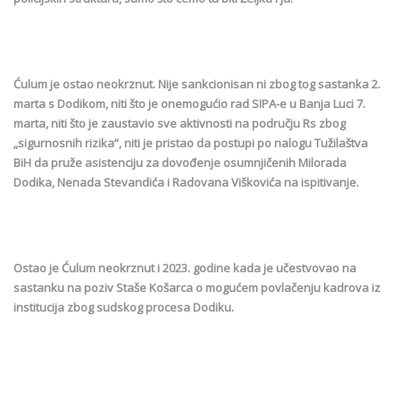
Ćulum je ostao neokrznut. Nije sankcionisan ni zbog tog sastanka 2.
marta s Dodikom, niti što je onemogućio rad SIPA-e u Banja Luci 7.
marta, niti što je zaustavio sve aktivnosti na području Rs zbog
„sigurnosnih rizika“, niti je pristao da postupi po nalogu Tužilaštva
BiH da pruže asistenciju za dovođenje osumnjičenih Milorada
Dodika, Nenada Stevandića i Radovana Viškovića na ispitivanje.
Ostao je Ćulum neokrznut i 2023. godine kada je učestvovao na
sastanku na poziv Staše Košarca o mogućem povlačenju kadrova iz
institucija zbog sudskog procesa Dodiku.