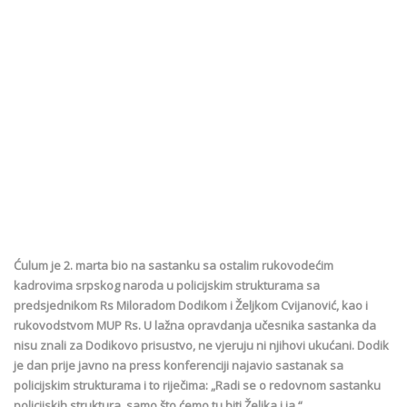
Ćulum je 2. marta bio na sastanku sa ostalim rukovodećim
kadrovima srpskog naroda u policijskim strukturama sa
predsjednikom Rs Miloradom Dodikom i Željkom Cvijanović, kao i
rukovodstvom MUP Rs. U lažna opravdanja učesnika sastanka da
nisu znali za Dodikovo prisustvo, ne vjeruju ni njihovi ukućani. Dodik
je dan prije javno na press konferenciji najavio sastanak sa
policijskim strukturama i to riječima: „Radi se o redovnom sastanku
policijskih struktura, samo što ćemo tu biti Željka i ja.“