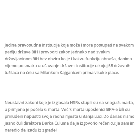
Jedina pravosudna institucija koja može i mora postupati na svakom
pedlju države BiH i provoditi zakon jednako nad svakim
državljaninom BiH bez obzira ko je i kakvu funkciju obnaša, danima
nijemo posmatra urušavanje države i institucije u kojoj 58 državnih
tužilaca na čelu sa Milankom Kajganićem prima visoke plaće.
Neustavni zakoni koje je izglasala NSRs stupili su na snagu 5. marta,
a primjena je počela 6. marta. Već 7. marta uposlenici SIPA-e bili su
prinuđeni napustiti svoja radna mjesta u Banja Luci. Do danas nismo
jasno čuli direktora Darka Ćuluma da je izgovorio rečenicu: Ja sam im
naredio da izađu iz zgrade!