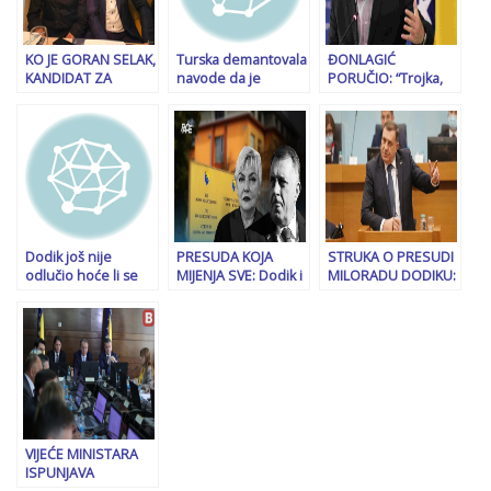
KO JE GORAN SELAK,
Turska demantovala
ĐONLAGIĆ
KANDIDAT ZA
navode da je
PORUČIO: “Trojka,
MINISTRA
Erdogan nudio
HDZ i SNSD je
SIGURNOSTI BiH:
novac Dodiku za
totalni raspašoj”
Povjerenik Vulina u
povratak SDA u vlast
RS, blizak Igoru
Dodiku; javno
priznao da
zapošljava ljude
trgujući uticajem
Dodik još nije
PRESUDA KOJA
STRUKA O PRESUDI
odlučio hoće li se
MIJENJA SVE: Dodik i
MILORADU DODIKU:
pojaviti na izricanju
Lukić neće u
U drugostepenom
presude, spominjao
Sarajevo, poziv
postupku ključnu
EUFOR, hapšenje,
Srbima podigao
ulogu mogla bi
Amerikance…
buru
imati…
VIJEĆE MINISTARA
ISPUNJAVA