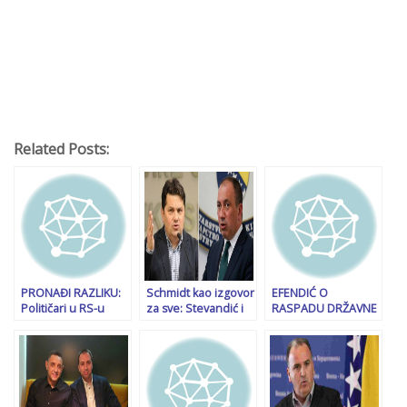
Related Posts:
PRONAĐI RAZLIKU:
Schmidt kao izgovor
EFENDIĆ O
Političari u RS-u
za sve: Stevandić i
RASPADU DRŽAVNE
čestitaju neustavni
Crnadak
VLASTI: Trojki je
9. januar, ovo su
razmjenjuju
trebalo dvije godine
poruke Milorada
političke udarce
da shvate ko je
Dodika i Branislava
Dodik, vrijeme se ne
Borenovića…
može vratiti