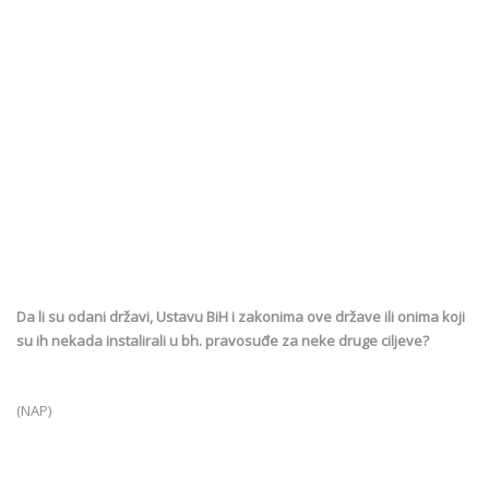
Da li su odani državi, Ustavu BiH i zakonima ove države ili onima koji
su ih nekada instalirali u bh. pravosuđe za neke druge ciljeve?
(NAP)