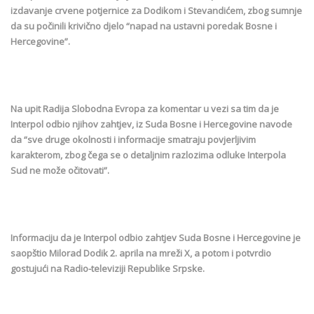
izdavanje crvene potjernice za Dodikom i Stevandićem, zbog sumnje
da su počinili krivično djelo “napad na ustavni poredak Bosne i
Hercegovine”.
Na upit Radija Slobodna Evropa za komentar u vezi sa tim da je
Interpol odbio njihov zahtjev, iz Suda Bosne i Hercegovine navode
da “sve druge okolnosti i informacije smatraju povjerljivim
karakterom, zbog čega se o detaljnim razlozima odluke Interpola
Sud ne može očitovati”.
Informaciju da je Interpol odbio zahtjev Suda Bosne i Hercegovine je
saopštio Milorad Dodik 2. aprila na mreži X, a potom i potvrdio
gostujući na Radio-televiziji Republike Srpske.