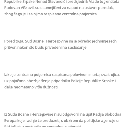
Republike Srpske Nenad Stevandić i predsjednik Vlade tog entiteta
Radovan Višković su osumnjičeni za napad na ustavni poredak,
zbog čega je i za njima raspisana centralna potjernica.
Pored toga, Sud Bosne i Hercegovine im je odredio jednomjesečni
pritvor, nakon što budu privedeni na saslušanje.
Iako je centralna potjernica raspisana polovinom marta, sva trojica,
uz pojačano obezbjeđenje pripadnika Policije Republike Srpske i
dalje neometano vrše dužnosti.
Iz Suda Bosne i Hercegovine nisu odgovorili na upit Radija Slobodna
Evropa koje radnje će preduzeti, s obzirom da policijske agencije u
BiH još nisu postupile po centralnoj potjernici.