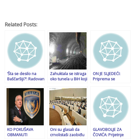
Related Posts:
‘Šta se desilo na
Zahuktala se istraga
ON JE SLJEDEĆI:
Baščaršiji?’: Radovan
oko tunela u BiH koji
Priprema se
Višković najavljuje
je do sada “pojeo”
hapšenje
da će 1. mart biti…
skoro 400 miliona
predsjednika
KM
Skupštine RS,
Nenada Stevandića!
KO POKUŠAVA
Oni su glasali da
GLAVOBOLJE ZA
OBMANUTI
crnolistaši zaobiđu
ČOVIĆA: Prijetnje