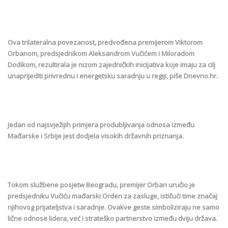
Ova trilateralna povezanost, predvođena premijerom Viktorom
Orbanom, predsjednikom Aleksandrom Vučićem i Miloradom
Dodikom, rezultirala je nizom zajedničkih inicijativa koje imaju za cilj
unaprijediti privrednu i energetsku saradnju u regiji, piše Dnevno.hr.
Jedan od najsvježijih primjera produbljivanja odnosa između
Mađarske i Srbije jest dodjela visokih državnih priznanja.
Tokom službene posjetw Beogradu, premijer Orban uručio je
predsjedniku Vučiću mađarski Orden za zasluge, ističući time značaj
njihovog prijateljstva i saradnje. Ovakve geste simboliziraju ne samo
lične odnose lidera, već i strateško partnerstvo između dviju država.