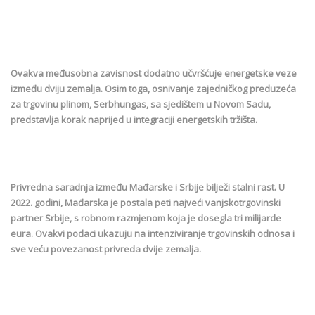
Ovakva međusobna zavisnost dodatno učvršćuje energetske veze
između dviju zemalja. Osim toga, osnivanje zajedničkog preduzeća
za trgovinu plinom, Serbhungas, sa sjedištem u Novom Sadu,
predstavlja korak naprijed u integraciji energetskih tržišta.
Privredna saradnja između Mađarske i Srbije bilježi stalni rast. U
2022. godini, Mađarska je postala peti najveći vanjskotrgovinski
partner Srbije, s robnom razmjenom koja je dosegla tri milijarde
eura. Ovakvi podaci ukazuju na intenziviranje trgovinskih odnosa i
sve veću povezanost privreda dvije zemalja.