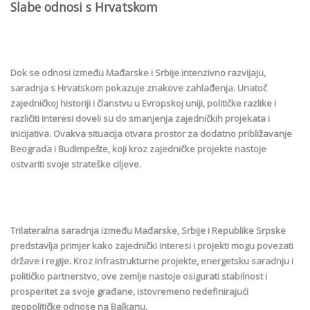
Slabe odnosi s Hrvatskom
Dok se odnosi između Mađarske i Srbije intenzivno razvijaju,
saradnja s Hrvatskom pokazuje znakove zahlađenja. Unatoč
zajedničkoj historiji i članstvu u Evropskoj uniji, političke razlike i
različiti interesi doveli su do smanjenja zajedničkih projekata i
inicijativa. Ovakva situacija otvara prostor za dodatno približavanje
Beograda i Budimpešte, koji kroz zajedničke projekte nastoje
ostvariti svoje strateške ciljeve.
Trilateralna saradnja između Mađarske, Srbije i Republike Srpske
predstavlja primjer kako zajednički interesi i projekti mogu povezati
države i regije. Kroz infrastrukturne projekte, energetsku saradnju i
političko partnerstvo, ove zemlje nastoje osigurati stabilnost i
prosperitet za svoje građane, istovremeno redefinirajući
geopolitičke odnose na Balkanu.