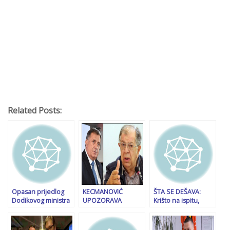
Related Posts:
Opasan prijedlog
KECMANOVIĆ
ŠTA SE DEŠAVA:
Dodikovog ministra
UPOZORAVA
Krišto na ispitu,
finansija u Vijeću
DODIKA: “Nemoj
Dunović ima pitanja
ministara BiH:
misliti da će Turska
i za Trojku
Amidžić traži da se
pasivno posmatrati