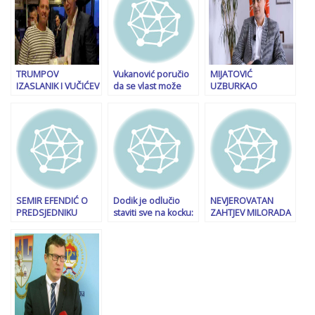
ozakoni
rasplet na
neograničeno
Zapadnom
povećanje
Balkanu!”
vrijednosti svih
projekta
TRUMPOV
Vukanović poručio
MIJATOVIĆ
IZASLANIK I VUČIĆEV
da se vlast može
UZBURKAO
PRIJATELJ
napraviti i bez HDZ-
DUHOVE:
UPOZORAVA
a i SNSD-a: Formirali
Potpredsjednik
DEMONSTRANTE U
smo tim, kreću
Vlade Federacije
SRBIJI: “Ako vam se
pregovori sa svima
BiH odgovorio
ne sviđa… “
Islamskoj zajednici…
SEMIR EFENDIĆ O
Dodik je odlučio
NEVJEROVATAN
PREDSJEDNIKU
staviti sve na kocku:
ZAHTJEV MILORADA
SRBIJE: “Vučić je
Zvanična prijetnja
DODIKA: Pozvao
opasan po Bosnu i
radikalnim mjerama
građane na veliki
Hercegovinu, a
ako bude osuđen
miting u utorak, ali
način na koji vodi
da tu ostanu do
Srbiju neće…”
srijede i donošenja
presude?!