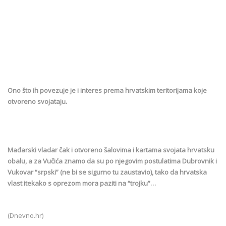
Ono što ih povezuje je i interes prema hrvatskim teritorijama koje
otvoreno svojataju.
Mađarski vladar čak i otvoreno šalovima i kartama svojata hrvatsku
obalu, a za Vučića znamo da su po njegovim postulatima Dubrovnik i
Vukovar “srpski” (ne bi se sigurno tu zaustavio), tako da hrvatska
vlast itekako s oprezom mora paziti na “trojku”…
(Dnevno.hr)