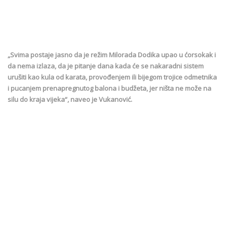
„Svima postaje jasno da je režim Milorada Dodika upao u ćorsokak i
da nema izlaza, da je pitanje dana kada će se nakaradni sistem
urušiti kao kula od karata, provođenjem ili bijegom trojice odmetnika
i pucanjem prenapregnutog balona i budžeta, jer ništa ne može na
silu do kraja vijeka“, naveo je Vukanović.