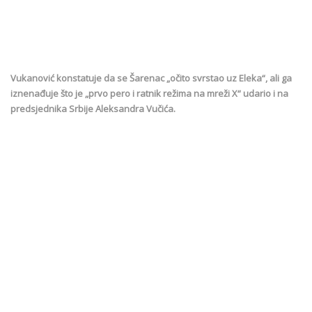
Vukanović konstatuje da se Šarenac „očito svrstao uz Eleka“, ali ga
iznenađuje što je „prvo pero i ratnik režima na mreži X“ udario i na
predsjednika Srbije Aleksandra Vučića.