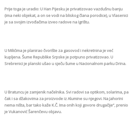
Prije toga je uradio: U Han Pijesku je privatizovao vazdušnu banju
(ima neki objekat, a on se vodi na bliskog člana porodice), u Vlasenici
je sa svojim izvođačima izveo radove na Igrištu.
U Milićima je planirao čvorište za gasovod i nekretnina je već
kupljena. Šume Republike Srpske je potpuno privatizovao. U
Srebrenici je planski ušao u sječu šume u Nacionalnom parku Drina.
U Bratuncu je zamjenik načelnika. Svi radovi sa optikom, solarima, pa
čak i sa džakovima za proizvode iz Alumine su njegovi. Na Jahorini
nema ništa, bar tako kaže K.Č. Ima onih koji govore drugačije“, prenio
je Vukanović Šarenčevu objavu.