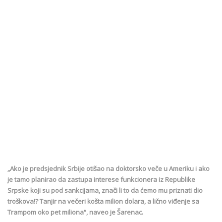
„Ako je predsjednik Srbije otišao na doktorsko veče u Ameriku i ako
je tamo planirao da zastupa interese funkcionera iz Republike
Srpske koji su pod sankcijama, znači li to da ćemo mu priznati dio
troškova!? Tanjir na večeri košta milion dolara, a lično viđenje sa
Trampom oko pet miliona“, naveo je Šarenac.