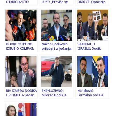
OTKRIO KARTE:
LUKE: „Previše se
OKREĆE: Opozicija
“HDZ je sigurno
pominje Bakir
spremna za
pouzdan partner,
Izetbegović, imam
preuzimanje vlasti,
oni su bili…”
osjećaj da se…”
strah od prošlosti
DODIK POTPUNO
Nakon Dodikovih
SKANDAL U
IZGUBIO KOMPAS:
prijetnji i vrijeđanja:
IZRAELU: Dodik
Veći dio govora
Poreski inspektori
izbačen sa
posvetio napadima
“upali” u banjalučki
konferencije o
na BN televiziju…
medij
antisemitizmu
nakon što je…!?
BIH IZMEĐU DODIKA
EKSKLUZIVNO:
Konaković:
I SCHMIDTA: Jedan
Milorad Dodik je
Formalno počela
leti svuda, drugi još
zadnjih dana u
zapljena zbog
ne zna kuda
svojoj vili u
Viaducta, može nas
Budimpešti, čeka da
to i više koštati…
mu iz Moskve