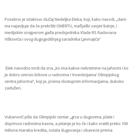
Posebno je istaknuo slučaj Nedeljka Eleka, koji, kako navodi, „dani-
ma najavljuje da će prekršiti OMERTU, mafijaški zavjet šutnje, i
medijskim snajperom gađa predsjednika Vlade RS Radovana
Viškovića i svog dugogodišnjeg saradnika Ljevnajića“
Elek navodno tvrdi da zna „ko ima kakve nekretnine na Jahorini i ko
je dobro omrsio brkove u radovima i ‘investicijama’ Olimpijskog
centra Jahorina“, koji je, prema dostupnim informacijama, duboko
zadužen.
Vukanović piše da Olimpijski centar „grca u dugovima, plate i
doprinosi radnicima kasne, a pitanje je ko će i kako vratiti preko 100
miliona maraka kredita, ostala dugovanja i obaveze prema