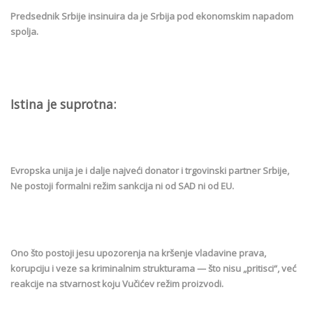
Predsednik Srbije insinuira da je Srbija pod ekonomskim napadom
spolja.
Istina je suprotna:
Evropska unija je i dalje najveći donator i trgovinski partner Srbije,
Ne postoji formalni režim sankcija ni od SAD ni od EU.
Ono što postoji jesu upozorenja na kršenje vladavine prava,
korupciju i veze sa kriminalnim strukturama — što nisu „pritisci“, već
reakcije na stvarnost koju Vučićev režim proizvodi.