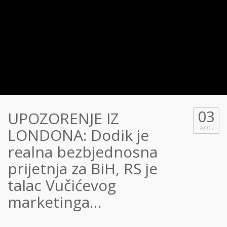
03
UPOZORENJE IZ
AUG
LONDONA: Dodik je
realna bezbjednosna
prijetnja za BiH, RS je
talac Vučićevog
marketinga…