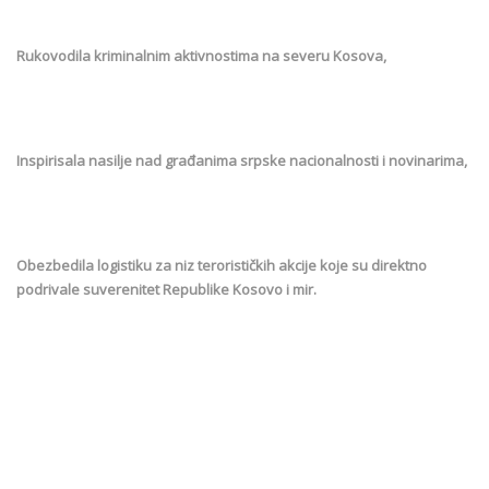
Rukovodila kriminalnim aktivnostima na severu Kosova,
Inspirisala nasilje nad građanima srpske nacionalnosti i novinarima,
Obezbedila logistiku za niz terorističkih akcije koje su direktno
podrivale suverenitet Republike Kosovo i mir.