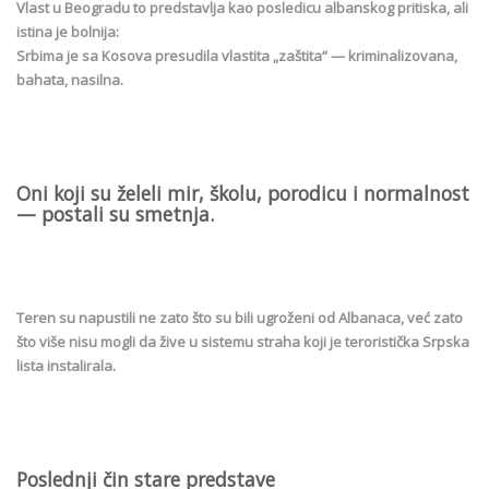
Vlast u Beogradu to predstavlja kao posledicu albanskog pritiska, ali
istina je bolnija:
Srbima je sa Kosova presudila vlastita „zaštita“ — kriminalizovana,
bahata, nasilna.
Oni koji su želeli mir, školu, porodicu i normalnost
— postali su smetnja.
Teren su napustili ne zato što su bili ugroženi od Albanaca, već zato
što više nisu mogli da žive u sistemu straha koji je teroristička Srpska
lista instalirala.
Poslednji čin stare predstave