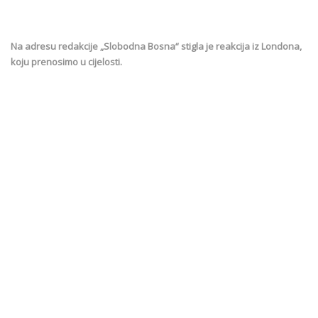
Na adresu redakcije „Slobodna Bosna“ stigla je reakcija iz Londona,
koju prenosimo u cijelosti.