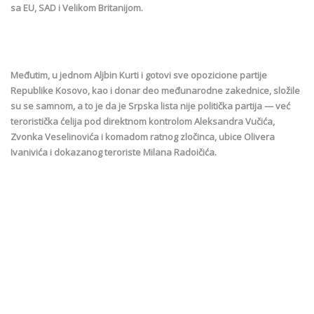
sa EU, SAD i Velikom Britanijom.
Međutim, u jednom Aljbin Kurti i gotovi sve opozicione partije
Republike Kosovo, kao i donar deo međunarodne zakednice, složile
su se samnom, a to je da je Srpska lista nije politička partija — već
teroristička ćelija pod direktnom kontrolom Aleksandra Vučića,
Zvonka Veselinovića i komadom ratnog zločinca, ubice Olivera
Ivanivića i dokazanog teroriste Milana Radoičića.