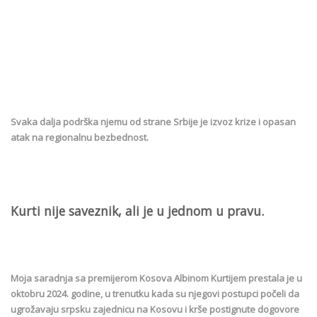
Svaka dalja podrška njemu od strane Srbije je izvoz krize i opasan
atak na regionalnu bezbednost.
Kurti nije saveznik, ali je u jednom u pravu.
Moja saradnja sa premijerom Kosova Albinom Kurtijem prestala je u
oktobru 2024. godine, u trenutku kada su njegovi postupci počeli da
ugrožavaju srpsku zajednicu na Kosovu i krše postignute dogovore