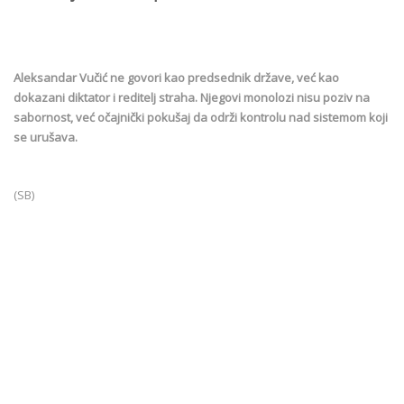
Aleksandar Vučić ne govori kao predsednik države, već kao
dokazani diktator i reditelj straha. Njegovi monolozi nisu poziv na
sabornost, već očajnički pokušaj da održi kontrolu nad sistemom koji
se urušava.
(SB)