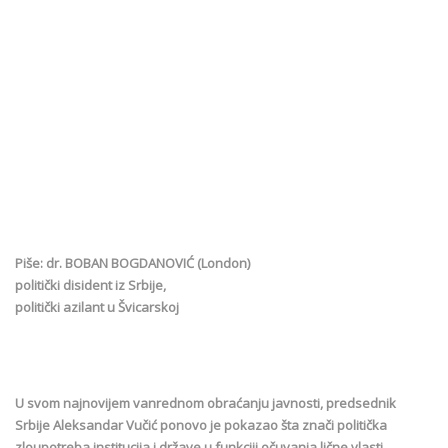
Piše: dr. BOBAN BOGDANOVIĆ (London)
politički disident iz Srbije,
politički azilant u Švicarskoj
U svom najnovijem vanrednom obraćanju javnosti, predsednik
Srbije Aleksandar Vučić ponovo je pokazao šta znači politička
zloupotreba institucija i države u funkciji očuvanja lične vlasti.