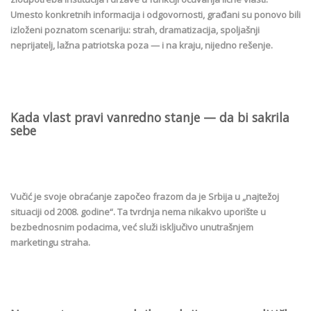
Umesto konkretnih informacija i odgovornosti, građani su ponovo bili
izloženi poznatom scenariju: strah, dramatizacija, spoljašnji
neprijatelj, lažna patriotska poza — i na kraju, nijedno rešenje.
Kada vlast pravi vanredno stanje — da bi sakrila
sebe
Vučić je svoje obraćanje započeo frazom da je Srbija u „najtežoj
situaciji od 2008. godine“. Ta tvrdnja nema nikakvo uporište u
bezbednosnim podacima, već služi isključivo unutrašnjem
marketingu straha.