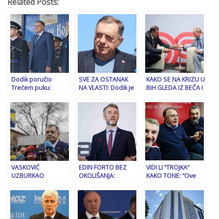
Related Posts:
Dodik poručio
SVE ZA OSTANAK
KAKO SE NA KRIZU U
Trećem puku:
NA VLASTI: Dodik je
BiH GLEDA IZ BEČA I
‘Slušajte poziv koji
prošle godine
BERLINA: Dodik trči
bi došao iz RS, ova
Amerikancima rekao
posljednji krug
kasarna je…”
da nikada neće
srama, on i Putin će
dobiti rudna
izvući deblji kraj, a
bogatstva RS-a,
Amerika…
jučer ih je ponudio
na tacni
VASKOVIĆ
EDIN FORTO BEZ
VIDI LI “TROJKA”
UZBURKAO
OKOLIŠANJA:
KAKO TONE: “Ove
DUHOVE: Milorad
“Predaja Dodika
godine, prvi put od
Dodik dao novac
pred pravosuđem
2014. godine nije
osobama koje su ga
je opasan
zatraženo od Vijeća
teško izvarale,
presedan”
ministara BiH da 11.
obećali su mu
juli proglasi…”