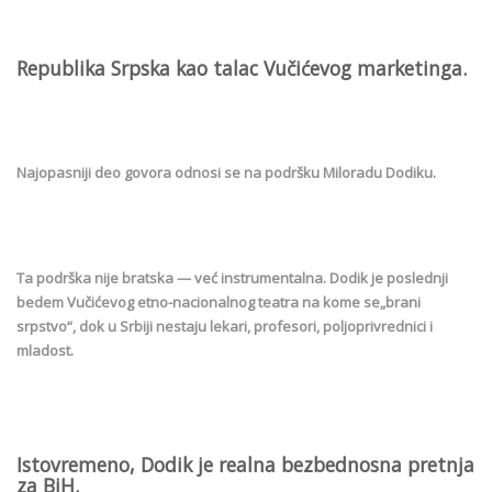
Republika Srpska kao talac Vučićevog marketinga.
Najopasniji deo govora odnosi se na podršku Miloradu Dodiku.
Ta podrška nije bratska — već instrumentalna. Dodik je poslednji
bedem Vučićevog etno-nacionalnog teatra na kome se„brani
srpstvo“, dok u Srbiji nestaju lekari, profesori, poljoprivrednici i
mladost.
Istovremeno, Dodik je realna bezbednosna pretnja
za BiH.