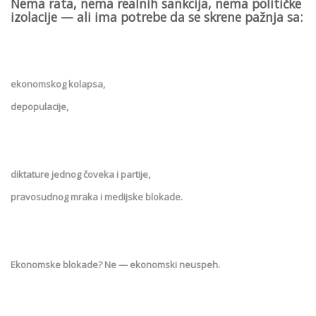
Nema rata, nema realnih sankcija, nema političke
izolacije — ali ima potrebe da se skrene pažnja sa:
ekonomskog kolapsa,
depopulacije,
diktature jednog čoveka i partije,
pravosudnog mraka i medijske blokade.
Ekonomske blokade? Ne — ekonomski neuspeh.