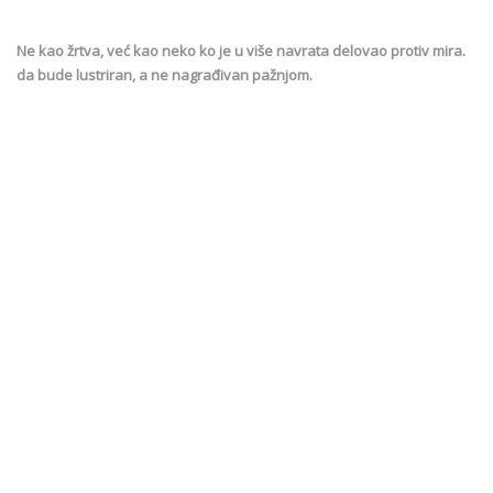
Ne kao žrtva, već kao neko ko je u više navrata delovao protiv mira.
da bude lustriran, a ne nagrađivan pažnjom.