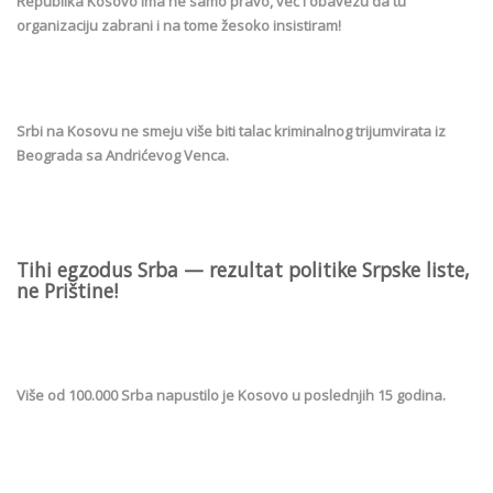
Republika Kosovo ima ne samo pravo, već i obavezu da tu
organizaciju zabrani i na tome žesoko insistiram!
Srbi na Kosovu ne smeju više biti talac kriminalnog trijumvirata iz
Beograda sa Andrićevog Venca.
Tihi egzodus Srba — rezultat politike Srpske liste,
ne Prištine!
Više od 100.000 Srba napustilo je Kosovo u poslednjih 15 godina.