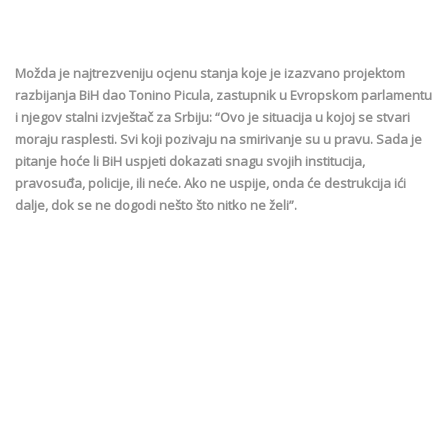
Možda je najtrezveniju ocjenu stanja koje je izazvano projektom
razbijanja BiH dao Tonino Picula, zastupnik u Evropskom parlamentu
i njegov stalni izvještač za Srbiju: “Ovo je situacija u kojoj se stvari
moraju rasplesti. Svi koji pozivaju na smirivanje su u pravu. Sada je
pitanje hoće li BiH uspjeti dokazati snagu svojih institucija,
pravosuđa, policije, ili neće. Ako ne uspije, onda će destrukcija ići
dalje, dok se ne dogodi nešto što nitko ne želi”.