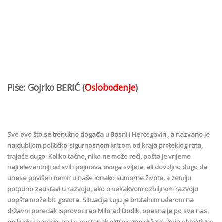
Piše: Gojrko BERIĆ (
Oslobođenje
)
Sve ovo što se trenutno događa u Bosni i Hercegovini, a nazvano je
najdubljom političko-sigurnosnom krizom od kraja proteklog rata,
trajaće dugo. Koliko tačno, niko ne može reći, pošto je vrijeme
najrelevantniji od svih pojmova ovoga svijeta, ali dovoljno dugo da
unese povišen nemir u naše ionako sumorne živote, a zemlju
potpuno zaustavi u razvoju, ako o nekakvom ozbiljnom razvoju
uopšte može biti govora. Situacija koju je brutalnim udarom na
državni poredak isprovocirao Milorad Dodik, opasna je po sve nas,
po ljude i narode, pa i o opstanak oktroisane države, koja objektivno