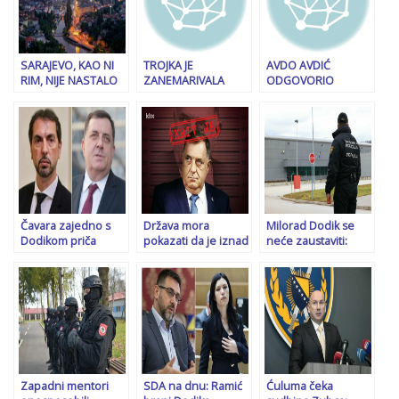
SARAJEVO, KAO NI
TROJKA JE
AVDO AVDIĆ
RIM, NIJE NASTALO
ZANEMARIVALA
ODGOVORIO
U JEDNOM DANU,
STVARNOST, SADA
KONAKOVIĆU:
ALI NIJE NI
JE SVE DOŠLO NA
Elmedin Dino
SLUČAJNO: Sve se
NAPLATU: HDZ-ovo
bagerista, ministar
odvijalo u skladu sa
spašavanje SNSD-a
koji je više napisao
strateškom
nije izraz samo
nego što je
politikom osmanske
političkog interesa
pročitao!
države, Isa-beg
već i zahvalnosti!
Ishaković je bio njen
izvršilac!
Čavara zajedno s
Država mora
Milorad Dodik se
Dodikom priča
pokazati da je iznad
neće zaustaviti:
gluposti: Čak su i
Dodika i kazniti ga,
Otkrivamo šta će biti
sudije bliske HDZ-u
iako on vapajima za
s državnim
potvrdile da OHR
razgovore traži izlaz
zatvorom u
može nametati
Vojkovićima…
zakone
Zapadni mentori
SDA na dnu: Ramić
Ćuluma čeka