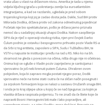
vrata ušao u vlast na državnom nivou. Amerika je tada u njemu
vidjela ključnog igrača u pokretanju zemlje ka euroatlantskim
integracijama, a kad se razdanilo, ugledala je pred sobom
trojanskog konja koji joj je zadao dosta jada. Dakle, Sud BiH protiv
Milorada Dodika, država protiv od zakona odmetnutog pojedinca!
Početak nije bio spektakularan, pošto je država javno priznala
nemoć da u sadašnjoj situaciji uhapsi Dodika. Nakon saopštenja
SIPA da je riječ o operaciji visokog rizika, njen prvi čovjek Darko
Ćulum podnio je ostavku i bespogovorno prihvatio poziv Vlade RS-a
da Srbi iz tog entiteta, zaposleni u SIPA, Sudu i Tužilaštvu BiH, te
VSTV-u napuste te institucije i pređu na rad u RS. Niko ko na bh.
stvarnost ne gleda s povezom na očima, ništa drugo nije ni očekivao.
Onima koji se ogluše o Vladin poziv zaprijećeno je sankcijama i
vjerovatno će još neki krenuti putem Ćuluma. Ohrabren ovom
pobjedom, koja bi zapravo mogla postati njegov poraz, Dodik
vjerovatno neće na tome stati i sutra će na sličan način posegnuti i
za srpskom formacijom koja se nalazi u sastavu Oružanih snaga BiH.
I onda je to kraj slijepe ulice u kojoj će se naći bjegunac za kojim je
vlastita država raspisala potjernicu. To ne znači da će štete koje će
napraviti Bosni i Hercegovini biti male i lako popravljive, ali
vanrednom stanju, a s njim i Dodiku, mora doći kraj. Prevario se