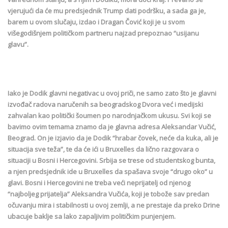
vjerujući da će mu predsjednik Trump dati podršku, a sada ga je,
barem u ovom slučaju, izdao i Dragan Čović koji je u svom
višegodišnjem političkom partneru najzad prepoznao “usijanu
glavu”.
Iako je Dodik glavni negativac u ovoj priči, ne samo zato što je glavni
izvođač radova naručenih sa beogradskog Dvora već i medijski
zahvalan kao politički šoumen po narodnjačkom ukusu. Svi koji se
bavimo ovim temama znamo da je glavna adresa Aleksandar Vučić,
Beograd. On je izjavio da je Dodik “hrabar čovek, neće da kuka, ali je
situacija sve teža”, te da će ići u Bruxelles da lično razgovara o
situaciji u Bosni i Hercegovini. Srbija se trese od studentskog bunta,
a njen predsjednik ide u Bruxelles da spašava svoje “drugo oko” u
glavi. Bosni i Hercegovini ne treba veći neprijatelj od njenog
“najboljeg prijatelja” Aleksandra Vučića, koji je tobože sav predan
očuvanju mira i stabilnosti u ovoj zemlji, a ne prestaje da preko Drine
ubacuje baklje sa lako zapaljivim političkim punjenjem.