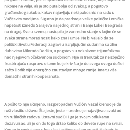
nikome ne valja, ali je sto puta bolja od svakog, a pogotovo
građanskog sukoba, kakav najavljuju neki pakosnici na radu u
Vučićevim medijima. Sigurno je da predstoje velike političke i etničke
napetosti između Sarajeva na jednoj strani i Banje Luke i Beograda
na drugoj. Sve u svemu, nastupilo je vanredno stanje s kojim će se
svaka strana morati nositi kako zna i umije. Ne bi valjalo da se
politički život u Federaciji zaglavi u iscrpljujućim sudarima sa zlim
duhovima Milorada Dodika, a pogotovo u nekakvom trijumfalizmu
nad njegovom očekivanom sudbinom. Nije ni trenutak za neizbježno
frustrirajuću raspravu o tome ko je kriv što je do svega ovoga došlo i
zašto Dodik nije energično zaustavljen mnogo ranije. Ima tu više
domaćih i stranih kooperanata.
A pošto to nije učinjeno, razgoropađeni Vučićev vazal krenuo je da
ruši vlastitu državu. Što jeste, jeste – uredno je najavljivao svaki od
tih rušilačkih radova. Ustavni sud BiH ga je svojim odlukama
dezavuisao, ali je on do toga držao koliko do devete rupe na svirali.
Kopao je svoju jamu u koju će vlastitom voljom upasti. Na kraju je