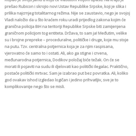
prešao Rubicon i skrojio novi Ustav Republike Srpske, koji je slika i
prilika najcrnjeg totalitarnog režima. Nije se zaustavio, nego je svojoj
Vladi naložio da u što kraćem roku uradi prijedlog zakona kojim će
granična policija BiH na teritoriji Republike Srpske biti zamijenjena
graničnom policijom tog entiteta. Država, to sam ja! Međutim, velike
su i brojne prepreke – proceduralne, političke i druge, koje mu stoje
na putu. Tzv. centralna potjernica koja je za njim raspisana,
vjerovatno će samo to i ostati. Ali, ako ga stigne i crvena,
međunarodna potjernica, Dodikov položaj biće težak. On će se
morati ili pojaviti na sudu ili djelovati kao politički ilegalac. Praktično,
postaće politički mrtvac. Sam je izabrao put bez povratka. Ali, koliko
god ovakav ishod izgledao logičan i jedino prihvatljiv, sve je to
komplikovanije nego što se misli.