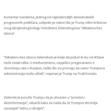
Komentar Sandersa, jednog od najistaknutijih demokratskih
progresivnih političara, uslijedio je nakon što je Trump oštro kritizirao
svog ukrajinskog kolegu Volodimira Zelenskog kao “diktatora bez
izbora”.
“Diktatoru bez izbora Zelenskom je bolje da požuri ili mu od države
neće ostati ništa. U međuvremenu, uspješno pregovaramo o
okončanju rata s Rusijom, nešto što svi priznaju da samo Trumpova
administracija može učiniti”, napisao je Trump na TruthSocialu.
Zelenski je poručio Trumpu da je uhvaćen u “prostoru
dezinformacija”, rekavši kako se nada da će Trumpov tim bolje
razumjeti “istinu o Ukrajini”.