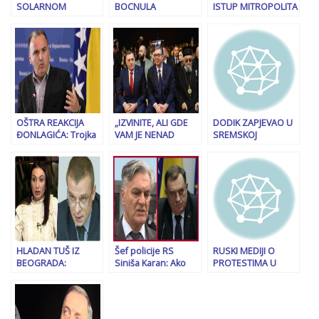
SOLARNOM
BOCNULA
ISTUP MITROPOLITA
BIZNISU Na mjestu
PRIMORCA: “Zgraža
ZVORNIČKO –
ugašene tvornice
se nad Milanovićem,
TUZLANSKOG:
glinice u Mostaru
ali nešto je
“Republika Srpska je
gradit će se dvije
zaboravio”
nastala na
elektrane od 4,99
temeljima
MW
svetosavlja i mora
ostati…”
OŠTRA REAKCIJA
„IZVINITE, ALI GDE
DODIK ZAPJEVAO U
ĐONLAGIĆA: Trojka
VAM JE NENAD
SREMSKOJ
legalizuje tablu
NEŠIĆ NA PROSLAVI,
MITROVICI, PA
“Dobrodošli u RS”
A NI DAKIĆA
ISPALIO: “Živio
na granici Bosne i
NEMA…“: Burne
Aleksandar, meni
Hercegovine?!
reakcije iz Srbije
radite šta hoćete!”
nakon istupa
Milorada Dodika…
HLADAN TUŠ IZ
Šef policije RS
RUSKI MEDIJI O
BEOGRADA:
Siniša Karan: Ako
PROTESTIMA U
Beogradski advokat
presude Dodiku,
SRBIJI: Sve podsjeća
naljutio Dodikovu
donosimo radikalnu
na “buldožer
kćerku, uslijedile su
odluku koja će iz
revoluciju” iz 2000.
brojne reakcije iz
korijena promijeniti
godine kada je