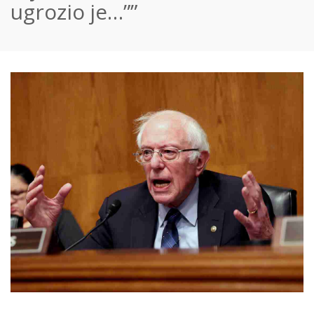
ugrozio je…””