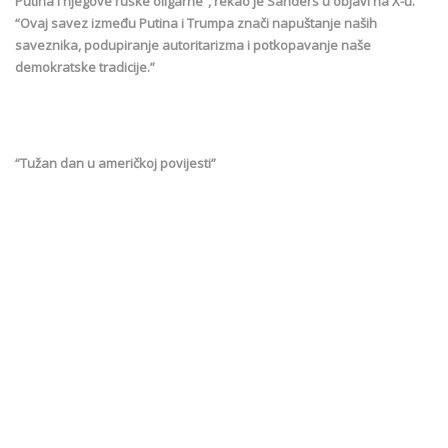
Putina i njegove ruske oligarhe”, rekao je Sanders u objavi na X-u.
“Ovaj savez između Putina i Trumpa znači napuštanje naših
saveznika, podupiranje autoritarizma i potkopavanje naše
demokratske tradicije.”
“Tužan dan u američkoj povijesti”