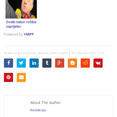
Srbije…
BiH
smijenjen Slobodan
Milošević!
Dodik nakon ročišta
zaprijetio:
‘Osuđujuća presuda
Powered by
YARPP
.
bi značila smrtni
udarac za BiH’
|
,
,
,
|
Redakcija
Foto/Video
Skandal
Slider
Vijesti
20. Februara 2025. 12:21
About The Author
Redakcija
-