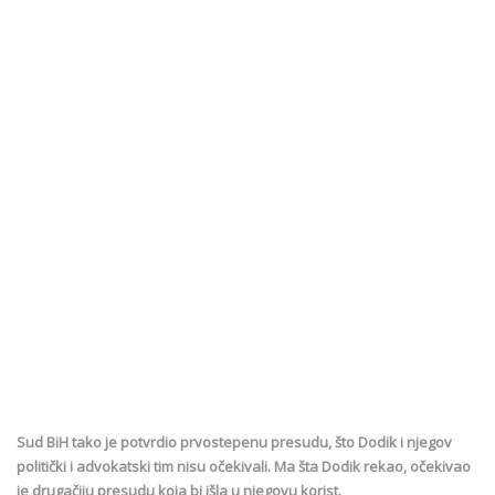
Sud BiH tako je potvrdio prvostepenu presudu, što Dodik i njegov
politički i advokatski tim nisu očekivali. Ma šta Dodik rekao, očekivao
je drugačiju presudu koja bi išla u njegovu korist.