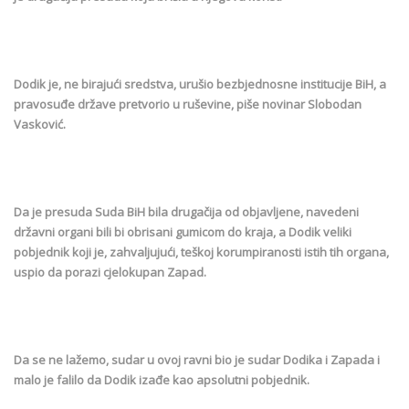
Dodik je, ne birajući sredstva, urušio bezbjednosne institucije BiH, a
pravosuđe države pretvorio u ruševine, piše novinar Slobodan
Vasković.
Da je presuda Suda BiH bila drugačija od objavljene, navedeni
državni organi bili bi obrisani gumicom do kraja, a Dodik veliki
pobjednik koji je, zahvaljujući, teškoj korumpiranosti istih tih organa,
uspio da porazi cjelokupan Zapad.
Da se ne lažemo, sudar u ovoj ravni bio je sudar Dodika i Zapada i
malo je falilo da Dodik izađe kao apsolutni pobjednik.