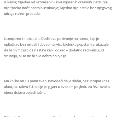
rukama; Nijedna od razvaljenih i korumpiranih državnih institucija
nije “preko noći” postala institucija; Nijedna nije ostala bez njegovog
uticaja nakon presude.
Licemjerno i maliciozno Dodikovo pozivanje na narod, koji je
opljačkao bez milosti i doveo na ivicu biološkog opstanka, ukazuje
da bi on mogao da nastavi kao i dosad – dodatno radikalizujući
situaciju, ali to ne bi bilo dobro po njega.
Ma koliko on EU ponižavao, navodeći da je slaba, bezuticajna i bez
alata, ta i takva EU i dalje je gigant u svakom pogledu za RS. I svaka
njena država pojedinačno.