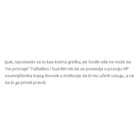
Ipak, ispostavilo se to kao kobna greška, jer Dodik više ne može da
“ne priznaje” Tužilaštvo i Sud BiH niti da se postavlja u poziciju VIP
osumnjičenika kojeg dovode u institucije da bi mu učinili uslugu, a ne
da bi ga priveli pravdi.