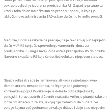
pokrao posljednje izbore za predsjednika RS; Zapad je priznao tu
krađu, tako da on malo šta ima da prebaci Zapadu, iz kojeg je
isključio novu administraciju SAD-a, kao da će mu to nešto pomoći.
Međutim, Dodik se nikada ne predaje, pa je tako i ovaj put zaprijetio
da će MUP RS spriječiti sprovođenje vanrednih izbora za
predsjednika RS, naglašavajući da ostaje predsjednik RS do odluke
Narodne skupštine RS koja će donijeti odluku o njegovom statusu.
Njegov odlazak sada je neminovan, ali kada sagledamo javno
demonstriranu nesposobnost, nečinjenje i pogodovanje
kriminalcima poput Dodika koje je dolazilo od bezbjednosih,
policijskih i pravosudnih državnih institucija, veliko je pitanje kako on
može biti izbačen iz Palate, u kojoj nije trebalo ni da bude?! Sve
poluge kojima već godinama razvaljuje državu i dalje su u njegovim