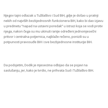
Njegov tajni odlazak u Tužilaštvo i Sud BiH, gdje je došao u pratnji
nekih od najviših bezbjednosnih funkcionera BiH, kako bi dao izjavu
u predmetu “napad na ustavni poredak” u istrazi koja se vodi protiv
njega, nakon čega su mu ukinuti ranije određeni jednomjesečni
pritvor i centralna potjernica, najblaže rečeno, ponizili su u
potpunosti pravosuđe BiH i sve bezbjednosne institucije BiH.
Da podsjetim, Dodik je mjesecima odbijao da se pojavi na
saslušanju, jer, kako je tvrdio, ne prihvata Sud i Tužilaštvo BiH.