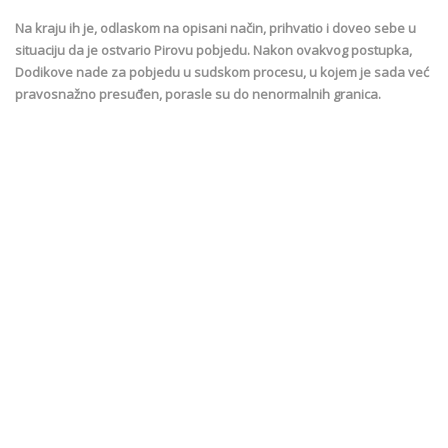
Na kraju ih je, odlaskom na opisani način, prihvatio i doveo sebe u
situaciju da je ostvario Pirovu pobjedu. Nakon ovakvog postupka,
Dodikove nade za pobjedu u sudskom procesu, u kojem je sada već
pravosnažno presuđen, porasle su do nenormalnih granica.