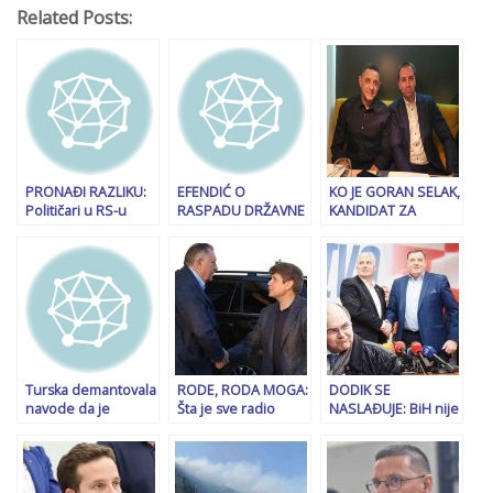
Related Posts:
PRONAĐI RAZLIKU:
EFENDIĆ O
KO JE GORAN SELAK,
Političari u RS-u
RASPADU DRŽAVNE
KANDIDAT ZA
čestitaju neustavni
VLASTI: Trojki je
MINISTRA
9. januar, ovo su
trebalo dvije godine
SIGURNOSTI BiH:
poruke Milorada
da shvate ko je
Povjerenik Vulina u
Dodika i Branislava
Dodik, vrijeme se ne
RS, blizak Igoru
Borenovića…
može vratiti
Dodiku; javno
priznao da
zapošljava ljude
trgujući uticajem
Turska demantovala
RODE, RODA MOGA:
DODIK SE
navode da je
Šta je sve radio
NASLAĐUJE: BiH nije
Erdogan nudio
osuđivani američki
ni građanska, ni
novac Dodiku za
političar i zašto se
bosanska, nego
povratak SDA u vlast
danas sastaje s
složena država
Miloradom