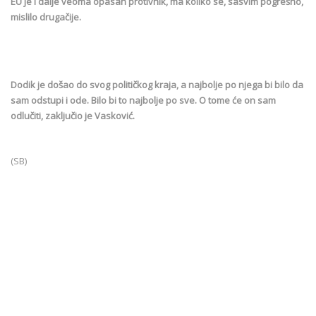
EU je i dalje veoma opasan protivnik, ma koliko se, sasvim pogrešno,
mislilo drugačije.
Dodik je došao do svog političkog kraja, a najbolje po njega bi bilo da
sam odstupi i ode. Bilo bi to najbolje po sve. O tome će on sam
odlučiti, zaključio je Vasković.
(SB)