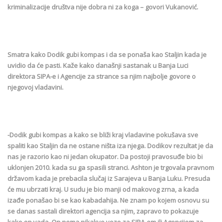
kriminalizacije društva nije dobra ni za koga – govori Vukanović.
Smatra kako Dodik gubi kompas i da se ponaša kao Staljin kada je
uvidio da će pasti. Kaže kako današnji sastanak u Banja Luci
direktora SIPA-e i Agencije za strance sa njim najbolje govore o
njegovoj vladavini.
-Dodik gubi kompas a kako se bliži kraj vladavine pokušava sve
spaliti kao Staljin da ne ostane ništa iza njega. Dodikov rezultat je da
nas je razorio kao ni jedan okupator. Da postoji pravosuđe bio bi
uklonjen 2010. kada su ga spasili stranci. Ashton je trgovala pravnom
državom kada je prebacila slučaj iz Sarajeva u Banja Luku. Presuda
će mu ubrzati kraj. U sudu je bio manji od makovog zrna, a kada
izađe ponašao bi se kao kabadahija. Ne znam po kojem osnovu su
se danas sastali direktori agencija sa njim, zapravo to pokazuje
kako on vada. On nema nikakve veze za SIPA-om ili Agencijom za