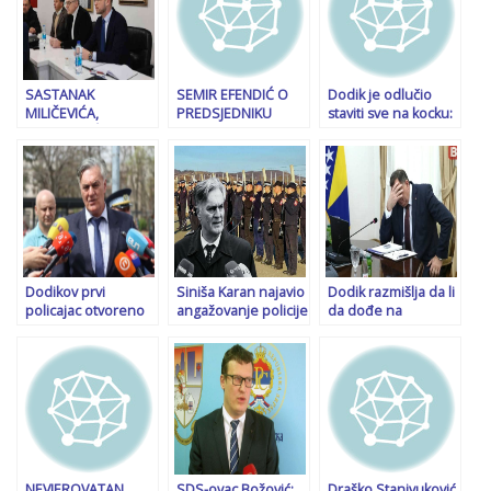
SASTANAK
SEMIR EFENDIĆ O
Dodik je odlučio
MILIČEVIĆA,
PREDSJEDNIKU
staviti sve na kocku:
VUKANOVIĆA I
SRBIJE: “Vučić je
Zvanična prijetnja
STANIVUKOVIĆA U I.
opasan po Bosnu i
radikalnim mjerama
SARAJEVU: “Dva
Hercegovinu, a
ako bude osuđen
Srbina, dva Hrvata i
način na koji vodi
četiri Bošnjaka,
Srbiju neće…”
dakle 8:7“
Dodikov prvi
Siniša Karan najavio
Dodik razmišlja da li
policajac otvoreno
angažovanje policije
da dođe na
prijeti: Neprijatelji
RS u slučaju
izricanje presude:
ruše RS, ali će na
presude Dodiku…
“U Sarajevu sada
kraju srušiti BiH!
prijete sutkinji da
me osudi”
NEVJEROVATAN
SDS-ovac Božović:
Draško Stanivuković