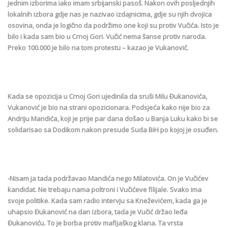
jednim izborima iako imam srbijanski pasoš. Nakon ovih posljednjih
lokalnih izbora gdje nas je nazivao izdajnicima, gdje su njih dvojica
osovina, onda je logično da podržimo one koji su protiv Vučića. Isto je
bilo i kada sam bio u Crnoj Gori. Vučić nema šanse protiv naroda.
Preko 100.000 je bilo na tom protestu – kazao je Vukanović.
Kada se opozicija u Crnoj Gori ujedinila da sruši Milu Đukanovića,
Vukanović je bio na strani opozicionara. Podsjeća kako nije bio za
Andriju Mandića, koji je prije par dana došao u Banja Luku kako bi se
solidarisao sa Dodikom nakon presude Suda BiH po kojoj je osuđen.
-Nisam ja tada podržavao Mandića nego Milatovića. On je Vučićev
kandidat. Ne trebaju nama poltroni i Vučićeve filijale. Svako ima
svoje politike. Kada sam radio intervju sa Kneževićem, kada ga je
uhapsio Đukanović na dan izbora, tada je Vučić držao leđa
Đukanoviću. To je borba protiv mafijaškog klana. Ta vrsta