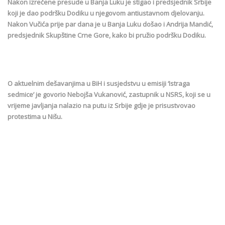
Nakon izrečene presude u Banja Luku je stigao i predsjednik Srbije
koji je dao podršku Dodiku u njegovom antiustavnom djelovanju.
Nakon Vučića prije par dana je u Banja Luku došao i Andrija Mandić,
predsjednik Skupštine Crne Gore, kako bi pružio podršku Dodiku.
O aktuelnim dešavanjima u BiH i susjedstvu u emisiji ‘Istraga
sedmice’ je govorio Nebojša Vukanović, zastupnik u NSRS, koji se u
vrijeme javljanja nalazio na putu iz Srbije gdje je prisustvovao
protestima u Nišu.