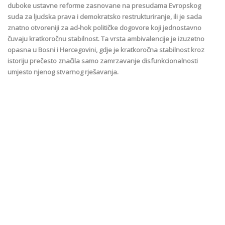
duboke ustavne reforme zasnovane na presudama Evropskog
suda za ljudska prava i demokratsko restrukturiranje, ili je sada
znatno otvoreniji za ad-hok političke dogovore koji jednostavno
čuvaju kratkoročnu stabilnost. Ta vrsta ambivalencije je izuzetno
opasna u Bosni i Hercegovini, gdje je kratkoročna stabilnost kroz
istoriju prečesto značila samo zamrzavanje disfunkcionalnosti
umjesto njenog stvarnog rješavanja.