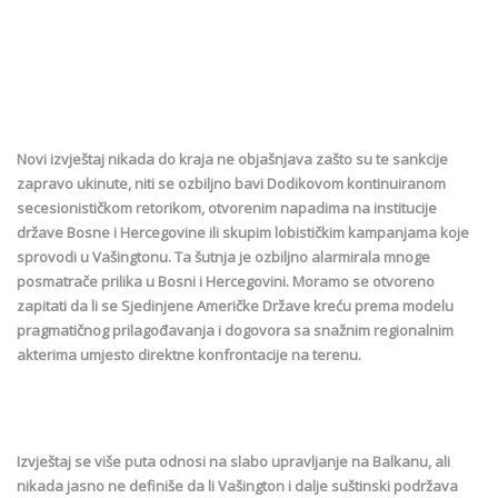
Novi izvještaj nikada do kraja ne objašnjava zašto su te sankcije
zapravo ukinute, niti se ozbiljno bavi Dodikovom kontinuiranom
secesionističkom retorikom, otvorenim napadima na institucije
države Bosne i Hercegovine ili skupim lobističkim kampanjama koje
sprovodi u Vašingtonu. Ta šutnja je ozbiljno alarmirala mnoge
posmatrače prilika u Bosni i Hercegovini. Moramo se otvoreno
zapitati da li se Sjedinjene Američke Države kreću prema modelu
pragmatičnog prilagođavanja i dogovora sa snažnim regionalnim
akterima umjesto direktne konfrontacije na terenu.
Izvještaj se više puta odnosi na slabo upravljanje na Balkanu, ali
nikada jasno ne definiše da li Vašington i dalje suštinski podržava