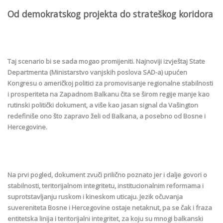
Od demokratskog projekta do strateškog koridora
Taj scenario bi se sada mogao promijeniti. Najnoviji izvještaj State
Departmenta (Ministarstvo vanjskih poslova SAD-a) upućen
Kongresu o američkoj politici za promovisanje regionalne stabilnosti
i prosperiteta na Zapadnom Balkanu čita se širom regije manje kao
rutinski politički dokument, a više kao jasan signal da Vašington
redefiniše ono što zapravo želi od Balkana, a posebno od Bosne i
Hercegovine.
Na prvi pogled, dokument zvuči prilično poznato jer i dalje govori o
stabilnosti, teritorijalnom integritetu, institucionalnim reformama i
suprotstavljanju ruskom i kineskom uticaju. Jezik očuvanja
suvereniteta Bosne i Hercegovine ostaje netaknut, pa se čak i fraza
entitetska linija i teritorijalni integritet, za koju su mnogi balkanski