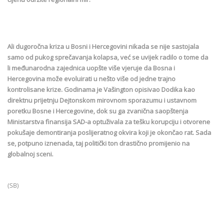
Ali dugoročna kriza u Bosni i Hercegovini nikada se nije sastojala
samo od pukog sprečavanja kolapsa, već se uvijek radilo o tome da
li međunarodna zajednica uopšte više vjeruje da Bosna i
Hercegovina može evoluirati u nešto više od jedne trajno
kontrolisane krize. Godinama je Vašington opisivao Dodika kao
direktnu prijetnju Dejtonskom mirovnom sporazumu i ustavnom
poretku Bosne i Hercegovine, dok su ga zvanična saopštenja
Ministarstva finansija SAD-a optuživala za tešku korupciju i otvorene
pokušaje demontiranja poslijeratnog okvira koji je okončao rat. Sada
se, potpuno iznenada, taj politički ton drastično promijenio na
globalnoj sceni.
(SB)