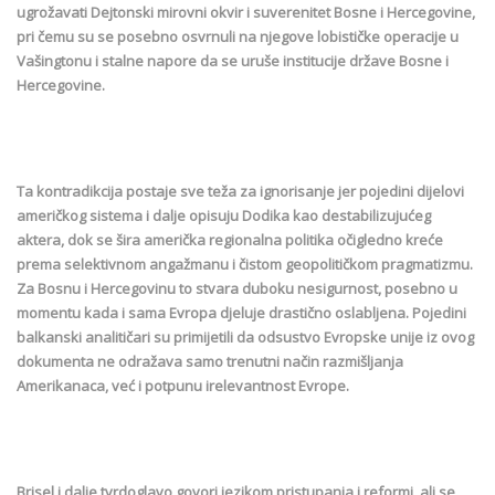
ugrožavati Dejtonski mirovni okvir i suverenitet Bosne i Hercegovine,
pri čemu su se posebno osvrnuli na njegove lobističke operacije u
Vašingtonu i stalne napore da se uruše institucije države Bosne i
Hercegovine.
Ta kontradikcija postaje sve teža za ignorisanje jer pojedini dijelovi
američkog sistema i dalje opisuju Dodika kao destabilizujućeg
aktera, dok se šira američka regionalna politika očigledno kreće
prema selektivnom angažmanu i čistom geopolitičkom pragmatizmu.
Za Bosnu i Hercegovinu to stvara duboku nesigurnost, posebno u
momentu kada i sama Evropa djeluje drastično oslabljena. Pojedini
balkanski analitičari su primijetili da odsustvo Evropske unije iz ovog
dokumenta ne odražava samo trenutni način razmišljanja
Amerikanaca, već i potpunu irelevantnost Evrope.
Brisel i dalje tvrdoglavo govori jezikom pristupanja i reformi, ali se