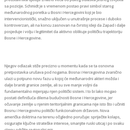
sa pozicije. Schmidt je s vremenom postao pravi simbol starog
međunarodnog poretka u Bosni i Hercegovini koji je bio
intervencionistički, snažno uključen u unutrašnje procese i duboko
kontroverzan, ali na koncu zasnovan na čvrstoj ideji da Zapad i dalje
posjeduje i volju i legitimitet da aktivno oblikuje političku trajektoriju
Bosne i Hercegovine.
Njegov odlazak stiže precizno u momentu kada se ta osnovna
pretpostavka urušava pod nogama. Bosna i Hercegovina zvanično
ulazi u potpuno novu fazu u kojoj će međunarodni akteri možda i
dalje braniti granice zemlje, ali su sve manje voljni da
fundamentalno mijenjaju njen politički sistem. I to bi lako mogao
postati definišuća dilema budućnosti Bosne i Hercegovine, jer
očuvanje zemlje u njenim teritorijalnim granicama nije isto što i učiniti
Bosnu i Hercegovinu politički funkcionalnom državom. Nova
američka doktrina na terenu očigledno poručuje: spriječite kolaps,
osigurajte ključne strateške interese, smanjite ruski uticaj i po svaku
cijenu održite regionalni mir.