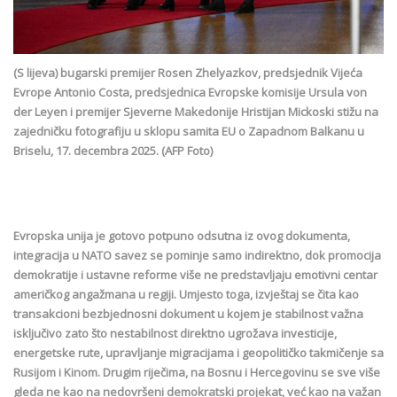
(S lijeva) bugarski premijer Rosen Zhelyazkov, predsjednik Vijeća
Evrope Antonio Costa, predsjednica Evropske komisije Ursula von
der Leyen i premijer Sjeverne Makedonije Hristijan Mickoski stižu na
zajedničku fotografiju u sklopu samita EU o Zapadnom Balkanu u
Briselu, 17. decembra 2025. (AFP Foto)
Evropska unija je gotovo potpuno odsutna iz ovog dokumenta,
integracija u NATO savez se pominje samo indirektno, dok promocija
demokratije i ustavne reforme više ne predstavljaju emotivni centar
američkog angažmana u regiji. Umjesto toga, izvještaj se čita kao
transakcioni bezbjednosni dokument u kojem je stabilnost važna
isključivo zato što nestabilnost direktno ugrožava investicije,
energetske rute, upravljanje migracijama i geopolitičko takmičenje sa
Rusijom i Kinom. Drugim riječima, na Bosnu i Hercegovinu se sve više
gleda ne kao na nedovršeni demokratski projekat, već kao na važan