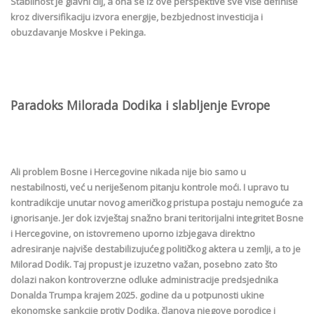
Stabilnost je glavni cilj, a ona se iz ove perspektive sve više definiše
kroz diversifikaciju izvora energije, bezbjednost investicija i
obuzdavanje Moskve i Pekinga.
Paradoks Milorada Dodika i slabljenje Evrope
Ali problem Bosne i Hercegovine nikada nije bio samo u
nestabilnosti, već u neriješenom pitanju kontrole moći. I upravo tu
kontradikcije unutar novog američkog pristupa postaju nemoguće za
ignorisanje. Jer dok izvještaj snažno brani teritorijalni integritet Bosne
i Hercegovine, on istovremeno uporno izbjegava direktno
adresiranje najviše destabilizujućeg političkog aktera u zemlji, a to je
Milorad Dodik. Taj propust je izuzetno važan, posebno zato što
dolazi nakon kontroverzne odluke administracije predsjednika
Donalda Trumpa krajem 2025. godine da u potpunosti ukine
ekonomske sankcije protiv Dodika, članova njegove porodice i