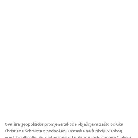
Ova šira geopolitička promjena takođe objašnjava zašto odluka
Christiana Schmidta o podnošenju ostavke na funkciju visokog
predstavnika djeluje znatno veća od pukog odlaska jednog čovjeka