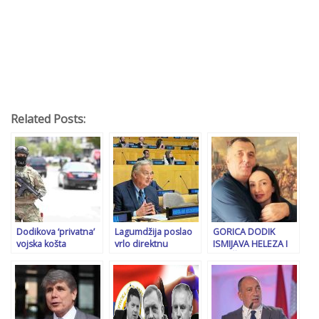
Related Posts:
Dodikova ‘privatna’
Lagumdžija poslao
GORICA DODIK
vojska košta
vrlo direktnu
ISMIJAVA HELEZA I
građane RS
poruku: ‘Jasno je šta
ORUŽANE SNAGE:
desetine hiljada KM:
rade Čović i Dodik’
“Federacijo,
Specijalci su
ponosna li si?!”
posebno plaćeni da
čuvaju šefa