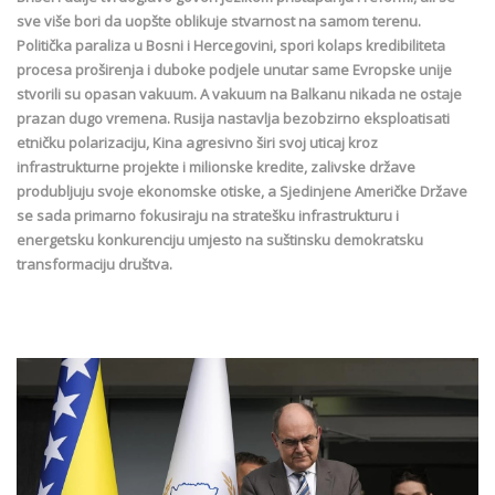
sve više bori da uopšte oblikuje stvarnost na samom terenu.
Politička paraliza u Bosni i Hercegovini, spori kolaps kredibiliteta
procesa proširenja i duboke podjele unutar same Evropske unije
stvorili su opasan vakuum. A vakuum na Balkanu nikada ne ostaje
prazan dugo vremena. Rusija nastavlja bezobzirno eksploatisati
etničku polarizaciju, Kina agresivno širi svoj uticaj kroz
infrastrukturne projekte i milionske kredite, zalivske države
produbljuju svoje ekonomske otiske, a Sjedinjene Američke Države
se sada primarno fokusiraju na stratešku infrastrukturu i
energetsku konkurenciju umjesto na suštinsku demokratsku
transformaciju društva.