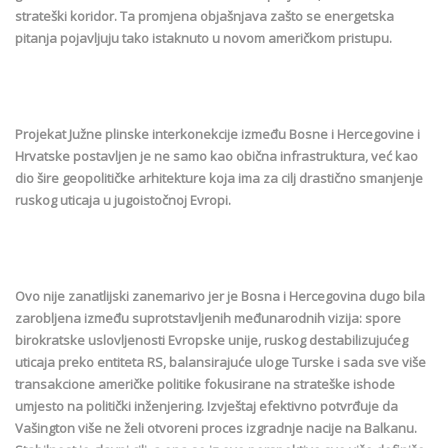
strateški koridor. Ta promjena objašnjava zašto se energetska
pitanja pojavljuju tako istaknuto u novom američkom pristupu.
Projekat Južne plinske interkonekcije između Bosne i Hercegovine i
Hrvatske postavljen je ne samo kao obična infrastruktura, već kao
dio šire geopolitičke arhitekture koja ima za cilj drastično smanjenje
ruskog uticaja u jugoistočnoj Evropi.
Ovo nije zanatlijski zanemarivo jer je Bosna i Hercegovina dugo bila
zarobljena između suprotstavljenih međunarodnih vizija: spore
birokratske uslovljenosti Evropske unije, ruskog destabilizujućeg
uticaja preko entiteta RS, balansirajuće uloge Turske i sada sve više
transakcione američke politike fokusirane na strateške ishode
umjesto na politički inženjering. Izvještaj efektivno potvrđuje da
Vašington više ne želi otvoreni proces izgradnje nacije na Balkanu.