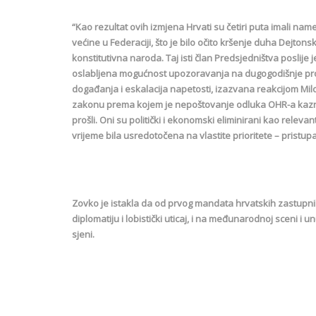
“Kao rezultat ovih izmjena Hrvati su četiri puta imali n
većine u Federaciji, što je bilo očito kršenje duha Dejto
konstitutivna naroda. Taj isti član Predsjedništva poslije
oslabljena mogućnost upozoravanja na dugogodišnje prob
događanja i eskalacija napetosti, izazvana reakcijom M
zakonu prema kojem je nepoštovanje odluka OHR-a kaznen
prošli. Oni su politički i ekonomski eliminirani kao relevan
vrijeme bila usredotočena na vlastite prioritete – pristup
Zovko je istakla da od prvog mandata hrvatskih zastupni
diplomatiju i lobistički uticaj, i na međunarodnoj sceni i 
sjeni.