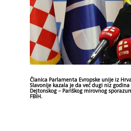
Članica Parlamenta Еvropske unije iz Hrv
Slavonije kazala je da već dugi niz godin
Dejtonskog – Pariškog mirovnog sporazuma
FBiH.