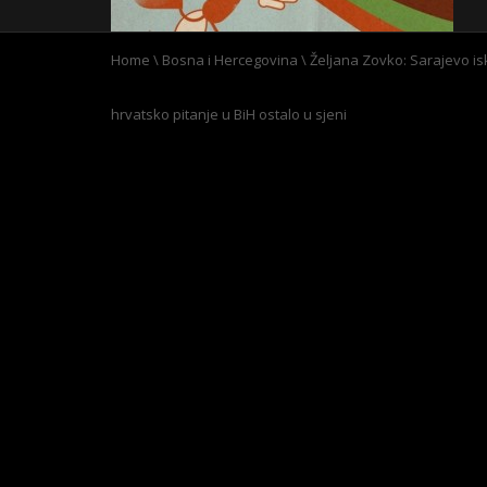
Home
\
Bosna i Hercegovina
\
Željana Zovko: Sarajevo isko
hrvatsko pitanje u BiH ostalo u sjeni