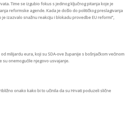
vata. Time se izgubio fokus s jedinog ključnog pitanja koje je
ajanja reformske agende. Kada je došlo do političkog preslagivanja
 to je izazvalo snažnu reakciju i blokadu provedbe ЕU reformi”,
sta od milijardu eura, koji su SDA-ove županije s bošnjačkom većinom
ime su onemogućile njegovo usvajanje.
ližno onako kako bi to učinila da su Hrvati poduzeli slične