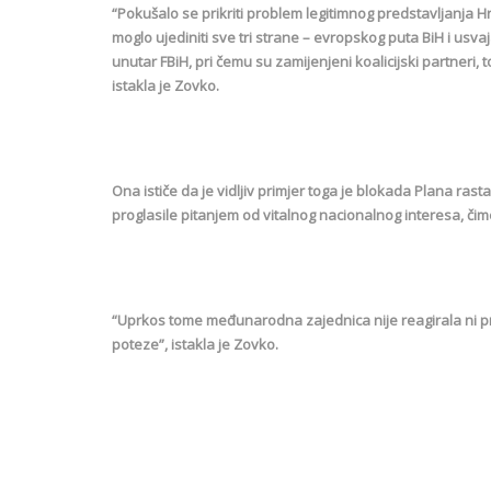
“Pokušalo se prikriti problem legitimnog predstavljanja Hr
moglo ujediniti sve tri strane – evropskog puta BiH i usv
unutar FBiH, pri čemu su zamijenjeni koalicijski partneri,
istakla je Zovko.
Ona ističe da je vidljiv primjer toga je blokada Plana ra
proglasile pitanjem od vitalnog nacionalnog interesa, č
“Uprkos tome međunarodna zajednica nije reagirala ni prib
poteze”, istakla je Zovko.