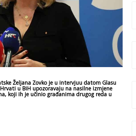
atske Željana Zovko je u intervjuu datom Glasu
a Hrvati u BiH upozoravaju na nasilne izmjene
, koji ih je učinio građanima drugog reda u