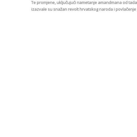
Te promjene, uključujući nametanje amandmana od tadašn
izazvale su snažan revolt hrvatskog naroda i povlačenje i