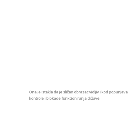
Ona je istakla da je sličan obrazac vidljiv i kod popunj
kontrole i blokade funkcioniranja države.