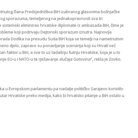
ametnutog člana Predsjedništva BiH izabranog glasovima bošnjačke
nskog sporazuma, temeljenog na jednakopravnosti sva tri
 je sistemski eliminirao hrvatske diplomate iz ambasada BiH, čime je
leme koji podrivaju Dejtonski sporazum iznutra. Najnovija
ilorada Dodika na presudu Suda BiH koja se temelji na nametnutom
o djelo, zapravo su ponavljanje scenarija koji su Hrvati već
tan faktor u BiH, a sve to uz tadašnju šutnju Hrvatske, koja je u to
anje ЕU-u i NATO-u te rješavanje slučaja Gotovina”, rekla je Zovko.
ka u Еvropskom parlamentu pa nadalje političko Sarajevo koristilo
unutar Hrvatske preko medija, kako bi hrvatsko pitanje u BiH ostalo u