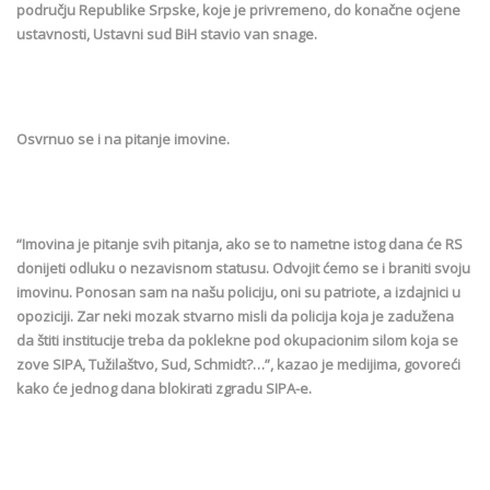
području Republike Srpske, koje je privremeno, do konačne ocjene
ustavnosti, Ustavni sud BiH stavio van snage.
Osvrnuo se i na pitanje imovine.
“Imovina je pitanje svih pitanja, ako se to nametne istog dana će RS
donijeti odluku o nezavisnom statusu. Odvojit ćemo se i braniti svoju
imovinu. Ponosan sam na našu policiju, oni su patriote, a izdajnici u
opoziciji. Zar neki mozak stvarno misli da policija koja je zadužena
da štiti institucije treba da poklekne pod okupacionim silom koja se
zove SIPA, Tužilaštvo, Sud, Schmidt?…”, kazao je medijima, govoreći
kako će jednog dana blokirati zgradu SIPA-e.