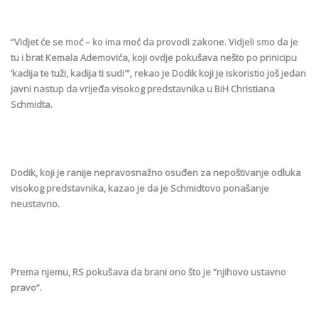
“Vidjet će se moć – ko ima moć da provodi zakone. Vidjeli smo da je
tu i brat Kemala Ademovića, koji ovdje pokušava nešto po prinicipu
‘kadija te tuži, kadija ti sudi'”, rekao je Dodik koji je iskoristio još jedan
javni nastup da vrijeđa visokog predstavnika u BiH Christiana
Schmidta.
Dodik, koji je ranije nepravosnažno osuđen za nepoštivanje odluka
visokog predstavnika, kazao je da je Schmidtovo ponašanje
neustavno.
Prema njemu, RS pokušava da brani ono što je “njihovo ustavno
pravo”.