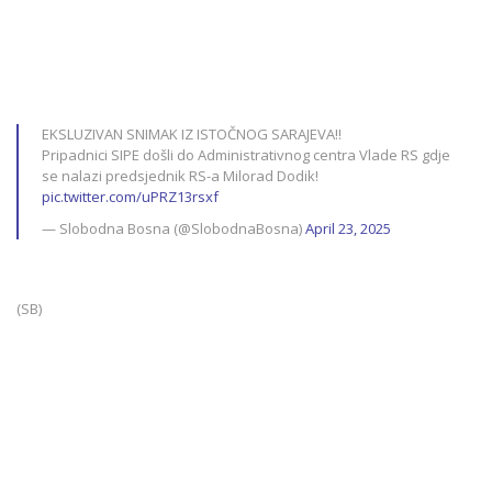
EKSLUZIVAN SNIMAK IZ ISTOČNOG SARAJEVA!!
Pripadnici SIPE došli do Administrativnog centra Vlade RS gdje
se nalazi predsjednik RS-a Milorad Dodik!
pic.twitter.com/uPRZ13rsxf
— Slobodna Bosna (@SlobodnaBosna)
April 23, 2025
(SB)