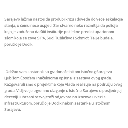
Sarajevo lažima nastoji da produbi krizu i dovede do veće eskalacije
stanja, u čemu neće uspjeti. Zar stvarno neko razmišlja da policija
koja je zadužena da štiti institucije poklekne pred okupacionom
silom koja se zove SIPA, Sud, Tužilaštvo i Schmidt. Taj je budala,
poručio je Dodik.
-Održao sam sastanak sa gradonačelnikom Istočnog Sarajeva
Ljubišom Ćosićem i načelnicima opština iz sastava ovog grada.
Razgovarali smo o projektima koje Vlada realizuje na području ovog
grada. Vidljivo je ogromno ulaganje u Istočno Sarajevo u posljednjoj
deceniji i ubrzani razvoj traži odgovore na izazove u vezi s
infrastrukturom, poručio je Dodik nakon sastanka u Istočnom
Sarajevu.