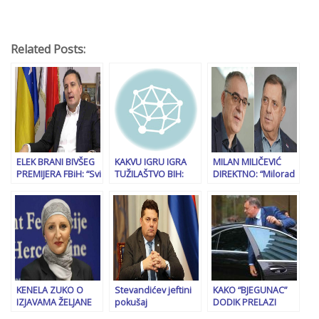
Related Posts:
ELEK BRANI BIVŠEG
KAKVU IGRU IGRA
MILAN MILIČEVIĆ
PREMIJERA FBiH: “Svi
TUŽILAŠTVO BIH:
DIREKTNO: “Milorad
znaju da je Novalić
Milorad Dodik je za
Dodik nije prijetnja
nevin i da je uradio
njih “nedostupan”,
BiH, on je prijetnja
isto što bi svaki
ali jedna fotografija
Republici Srpskoj i
premijer”
otkriva sve…
srpskom narodu”
KENELA ZUKO O
Stevandićev jeftini
KAKO “BJEGUNAC”
IZJAVAMA ŽELJANE
pokušaj
DODIK PRELAZI
ZOVKO: “Nećemo
dodvoravanja
GRANICE: “Sjednem