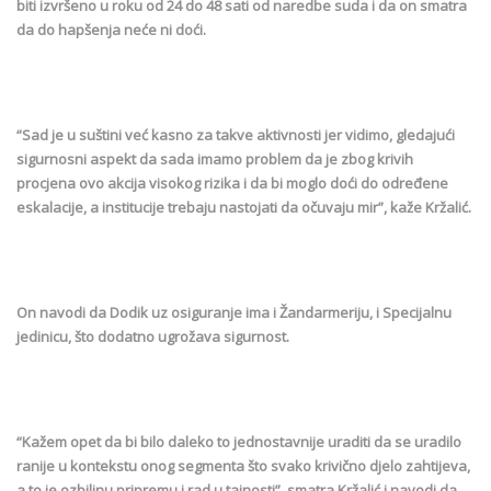
biti izvršeno u roku od 24 do 48 sati od naredbe suda i da on smatra
da do hapšenja neće ni doći.
“Sad je u suštini već kasno za takve aktivnosti jer vidimo, gledajući
sigurnosni aspekt da sada imamo problem da je zbog krivih
procjena ovo akcija visokog rizika i da bi moglo doći do određene
eskalacije, a institucije trebaju nastojati da očuvaju mir”, kaže Kržalić.
On navodi da Dodik uz osiguranje ima i Žandarmeriju, i Specijalnu
jedinicu, što dodatno ugrožava sigurnost.
“Kažem opet da bi bilo daleko to jednostavnije uraditi da se uradilo
ranije u kontekstu onog segmenta što svako krivično djelo zahtijeva,
a to je ozbiljnu pripremu i rad u tajnosti”, smatra Kržalić i navodi da