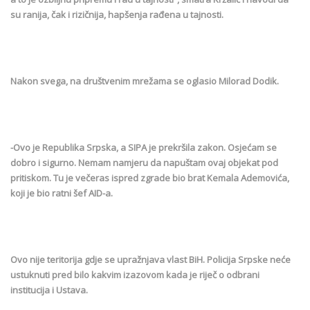
su ranija, čak i rizičnija, hapšenja rađena u tajnosti.
Nakon svega, na društvenim mrežama se oglasio Milorad Dodik.
-Ovo je Republika Srpska, a SIPA je prekršila zakon. Osjećam se
dobro i sigurno. Nemam namjeru da napuštam ovaj objekat pod
pritiskom. Tu je večeras ispred zgrade bio brat Kemala Ademovića,
koji je bio ratni šef AID-a.
Ovo nije teritorija gdje se upražnjava vlast BiH. Policija Srpske neće
ustuknuti pred bilo kakvim izazovom kada je riječ o odbrani
institucija i Ustava.