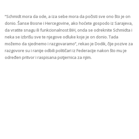
“Schmidt mora da ode, a iza sebe mora da počisti sve ono što je on
donio. Šanse Bosne i Hercegovine, ako hoćete gospodo iz Sarajeva,
da vratite snagu ili funkcionalnost BiH, onda se odreknite Schmidta i
neka se izbrišu sve te njegove odluke koje je on donio. Tada
možemo da sjednemo i razgovaramo”, rekao je Dodik, čije pozive za
razgovore su i ranije odbili političari iz Federacije nakon što mu je
određen pritvor i raspisana potjernica za njim.