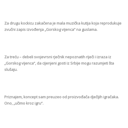
Za drugu kockicu zakačena je mala muzička kutija koja reprodukuje
zvučni zapis izvođenja „Gorskog vijenca“ na guslama.
Za treću – debeli svojevrsni rječnik nepoznatih riječi i izraza iz
„Gorskog vijenca“, da cijenjeni gosti iz Srbije mogu razumjeti šta
slušaju.
Priznajem, koncept sam preuzeo od proizvođača dječijih igračaka.
Ono, „učimo kroz igru“.