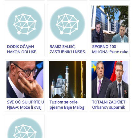
ZA “SB” O ODLUCI
PRIMORCA: “Zgraža
vjerovatnoći da je
VLADE FBiH:
se nad Milanovićem,
spremnost Rusije
“Ekonomski
ali nešto je
na smrt samo blef,
populizam kao
zaboravio”
strateška obmana”
sredstvo rušenja
države Bosne i
Hercegovine”
DODIK OČAJAN
RAMIZ SALKIĆ,
SPORNO 100
NAKON ODLUKE
ZASTUPNIK U NSRS-
MILIONA: Pune ruke
VISOKOG
u: “Pozivam visokog
posla komisije za
PREDSTAVNIKA:
predstavnika da u
borbu protiv
“Interesantno je da
skladu sa svojim
korupcije
EU ćuti…”
mandatom i ranijim
odlukama Ustavnog
suda Bosne i
Hercegovine poništi
zaključak…”
SVE OČI SU UPRTE U
Tuzlom se orile
TOTALNI ZAOKRET:
NJEGA: Može li ovaj
pjesme Baje Malog
Orbanov suparnik
čovjek spasiti
Knindže i Danice
najaljuje pobjedu
Evropu?
Crnogorčević:
na izborima, ovo se
Podnešene krivične
Putinu neće
prijave
svidjeti…