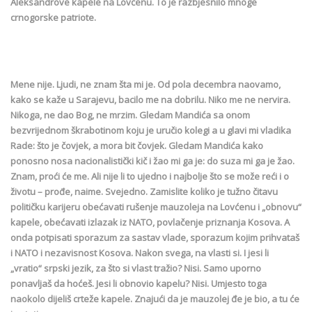
Aleksandrove kapele na Lovćenu. To je razbjesnilo mnoge
crnogorske patriote.
Mene nije. Ljudi, ne znam šta mi je. Od pola decembra naovamo,
kako se kaže u Sarajevu, bacilo me na dobrilu. Niko me ne nervira.
Nikoga, ne dao Bog, ne mrzim. Gledam Mandića sa onom
bezvrijednom škrabotinom koju je uručio kolegi a u glavi mi vladika
Rade: što je čovjek, a mora bit čovjek. Gledam Mandića kako
ponosno nosa nacionalistički kič i žao mi ga je: do suza mi ga je žao.
Znam, proći će me. Ali nije li to ujedno i najbolje što se može reći i o
životu – prođe, naime. Svejedno. Zamislite koliko je tužno čitavu
političku karijeru obećavati rušenje mauzoleja na Lovćenu i „obnovu“
kapele, obećavati izlazak iz NATO, povlačenje priznanja Kosova. A
onda potpisati sporazum za sastav vlade, sporazum kojim prihvataš
i NATO i nezavisnost Kosova. Nakon svega, na vlasti si. I jesi li
„vratio“ srpski jezik, za što si vlast tražio? Nisi. Samo uporno
ponavljaš da hoćeš. Jesi li obnovio kapelu? Nisi. Umjesto toga
naokolo dijeliš crteže kapele. Znajući da je mauzolej đe je bio, a tu će