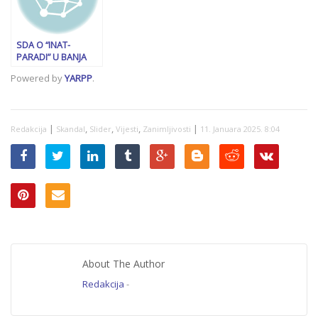
SDA O “INAT-
PARADI” U BANJA
LUCI: “Iz godine u
Powered by
YARPP
.
godinu postaje sve
militantnije, a
Tužilaštvo je gluho i
slijepo!”
|
,
,
,
|
Redakcija
Skandal
Slider
Vijesti
Zanimljivosti
11. Januara 2025. 8:04
About The Author
Redakcija
-