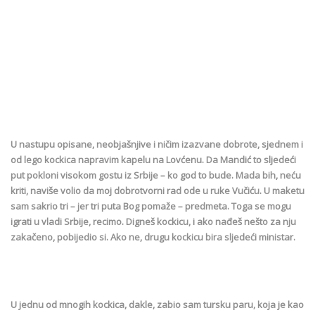
U nastupu opisane, neobjašnjive i ničim izazvane dobrote, sjednem i
od lego kockica napravim kapelu na Lovćenu. Da Mandić to sljedeći
put pokloni visokom gostu iz Srbije – ko god to bude. Mada bih, neću
kriti, naviše volio da moj dobrotvorni rad ode u ruke Vučiću. U maketu
sam sakrio tri – jer tri puta Bog pomaže – predmeta. Toga se mogu
igrati u vladi Srbije, recimo. Digneš kockicu, i ako nađeš nešto za nju
zakačeno, pobijedio si. Ako ne, drugu kockicu bira sljedeći ministar.
U jednu od mnogih kockica, dakle, zabio sam tursku paru, koja je kao