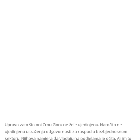
Upravo zato što oni Crnu Goru ne žele ujedinjenu. Naročito ne
ujedinjenu u traženju odgovornosti za raspad u bezbjednosnom
sektoru. Njihova namjera da vladaju na podjelama je očita. Ali im to