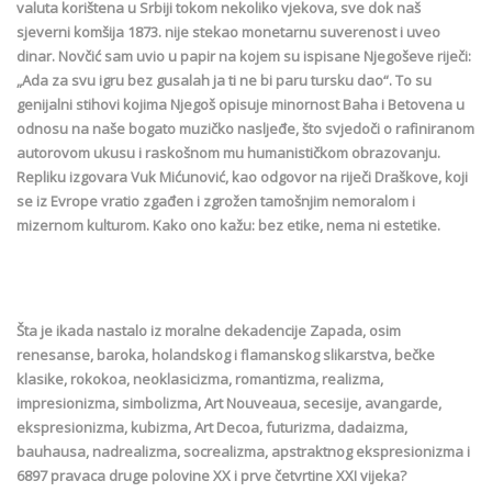
valuta korištena u Srbiji tokom nekoliko vjekova, sve dok naš
sjeverni komšija 1873. nije stekao monetarnu suverenost i uveo
dinar. Novčić sam uvio u papir na kojem su ispisane Njegoševe riječi:
„Ada za svu igru bez gusalah ja ti ne bi paru tursku dao“. To su
genijalni stihovi kojima Njegoš opisuje minornost Baha i Betovena u
odnosu na naše bogato muzičko nasljeđe, što svjedoči o rafiniranom
autorovom ukusu i raskošnom mu humanističkom obrazovanju.
Repliku izgovara Vuk Mićunović, kao odgovor na riječi Draškove, koji
se iz Evrope vratio zgađen i zgrožen tamošnjim nemoralom i
mizernom kulturom. Kako ono kažu: bez etike, nema ni estetike.
Šta je ikada nastalo iz moralne dekadencije Zapada, osim
renesanse, baroka, holandskog i flamanskog slikarstva, bečke
klasike, rokokoa, neoklasicizma, romantizma, realizma,
impresionizma, simbolizma, Art Nouveaua, secesije, avangarde,
ekspresionizma, kubizma, Art Decoa, futurizma, dadaizma,
bauhausa, nadrealizma, socrealizma, apstraktnog ekspresionizma i
6897 pravaca druge polovine XX i prve četvrtine XXI vijeka?