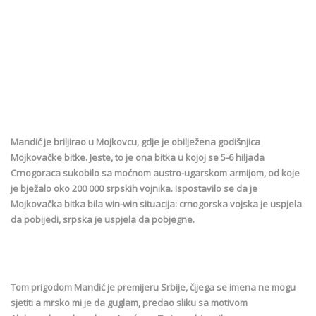
Mandić je briljirao u Mojkovcu, gdje je obilježena godišnjica
Mojkovačke bitke. Jeste, to je ona bitka u kojoj se 5-6 hiljada
Crnogoraca sukobilo sa moćnom austro-ugarskom armijom, od koje
je bježalo oko 200 000 srpskih vojnika. Ispostavilo se da je
Mojkovačka bitka bila win-win situacija: crnogorska vojska je uspjela
da pobijedi, srpska je uspjela da pobjegne.
Tom prigodom Mandić je premijeru Srbije, čijega se imena ne mogu
sjetiti a mrsko mi je da guglam, predao sliku sa motivom