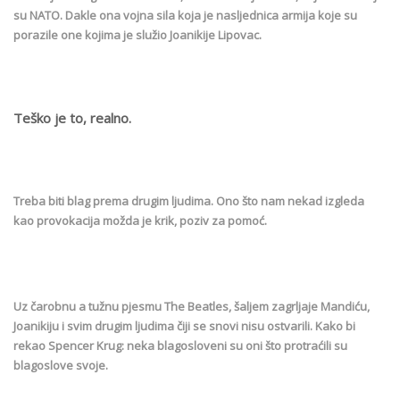
su NATO. Dakle ona vojna sila koja je nasljednica armija koje su
porazile one kojima je služio Joanikije Lipovac.
Teško je to, realno.
Treba biti blag prema drugim ljudima. Ono što nam nekad izgleda
kao provokacija možda je krik, poziv za pomoć.
Uz čarobnu a tužnu pjesmu The Beatles, šaljem zagrljaje Mandiću,
Joanikiju i svim drugim ljudima čiji se snovi nisu ostvarili. Kako bi
rekao Spencer Krug: neka blagosloveni su oni što protraćili su
blagoslove svoje.