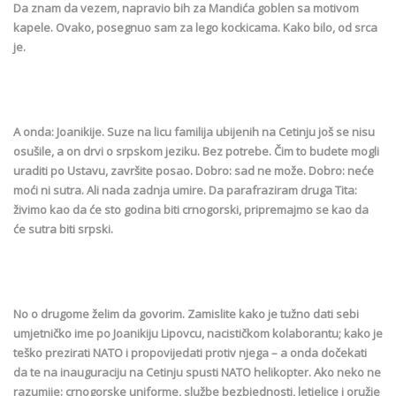
Da znam da vezem, napravio bih za Mandića goblen sa motivom
kapele. Ovako, posegnuo sam za lego kockicama. Kako bilo, od srca
je.
A onda: Joanikije. Suze na licu familija ubijenih na Cetinju još se nisu
osušile, a on drvi o srpskom jeziku. Bez potrebe. Čim to budete mogli
uraditi po Ustavu, završite posao. Dobro: sad ne može. Dobro: neće
moći ni sutra. Ali nada zadnja umire. Da parafraziram druga Tita:
živimo kao da će sto godina biti crnogorski, pripremajmo se kao da
će sutra biti srpski.
No o drugome želim da govorim. Zamislite kako je tužno dati sebi
umjetničko ime po Joanikiju Lipovcu, nacističkom kolaborantu; kako je
teško prezirati NATO i propovijedati protiv njega – a onda dočekati
da te na inauguraciju na Cetinju spusti NATO helikopter. Ako neko ne
razumije: crnogorske uniforme, službe bezbjednosti, letjelice i oružje