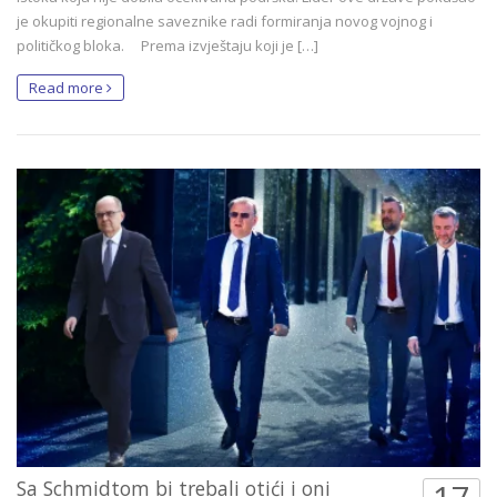
je okupiti regionalne saveznike radi formiranja novog vojnog i
političkog bloka. Prema izvještaju koji je […]
Read more
Sa Schmidtom bi trebali otići i oni