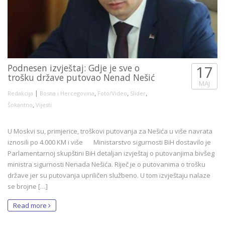
Podnesen izvještaj: Gdje je sve o
17
trošku države putovao Nenad Nešić
MAJ
|
,
,
,
Redakcija
Bosna i Hercegovina
Foto/Video
Slider
,
Šokantno
Vijesti
U Moskvi su, primjerice, troškovi putovanja za Nešića u više navrata
iznosili po 4.000 KM i više Ministarstvo sigurnosti BiH dostavilo je
Parlamentarnoj skupštini BiH detaljan izvještaj o putovanjima bivšeg
ministra sigurnosti Nenada Nešića. Riječ je o putovanima o trošku
države jer su putovanja upriličen službeno. U tom izvještaju nalaze
se brojne […]
Read more