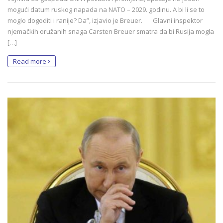
mogući datum ruskog napada na NATO – 2029. godinu. A bi li se to
moglo dogoditi i ranije? Da”, izjavio je Breuer. Glavni inspektor
njemačkih oružanih snaga Carsten Breuer smatra da bi Rusija mogla
[…]
Read more