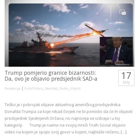
Trump pomjerio granice bizarnosti:
17
Da, ovo je objavio predsjednik SAD-a
MAJ
|
,
,
,
Redakcija
Foto/Video
Skandal
Slider
Vijesti
Teško je i pobrojati objave aktuelnog američkog predsjednika
Donalda Trumpa za koje nikad čovjek ne bi pomislio da će ih objaviti
predsjednik Sjedinjenih Država, no najnovija se izdvaja i u toj
kategoriji. Trump je naime na svojoj mreži Truth Social objavio
video na kojem je spojio svoj govor u kojem, najblaže rečeno, […]