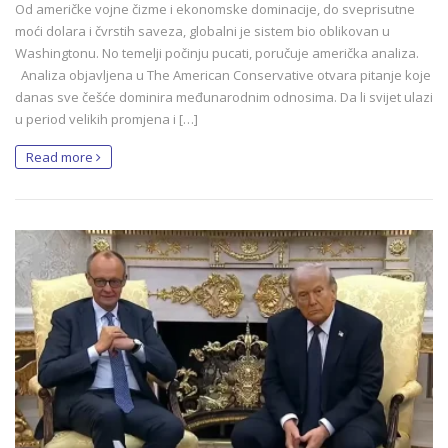
Od američke vojne čizme i ekonomske dominacije, do sveprisutne
moći dolara i čvrstih saveza, globalni je sistem bio oblikovan u
Washingtonu. No temelji počinju pucati, poručuje američka analiza.
Analiza objavljena u The American Conservative otvara pitanje koje
danas sve češće dominira međunarodnim odnosima. Da li svijet ulazi
u period velikih promjena i […]
Read more