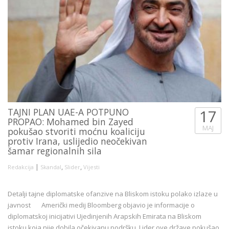
TAJNI PLAN UAE-A POTPUNO
17
PROPAO: Mohamed bin Zayed
MAJ
pokušao stvoriti moćnu koaliciju
protiv Irana, uslijedio neočekivan
šamar regionalnih sila
|
,
,
Redakcija
Skandal
Slider
Vijesti
Detalji tajne diplomatske ofanzive na Bliskom istoku polako izlaze u
javnost Američki medij Bloomberg objavio je informacije o
diplomatskoj inicijativi Ujedinjenih Arapskih Emirata na Bliskom
istoku koja nije dobila očekivanu podršku. Lider ove države pokušao