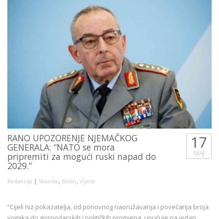
RANO UPOZORENJE NJEMAČKOG
17
GENERALA: “NATO se mora
MAJ
pripremiti za mogući ruski napad do
2029.”
|
,
,
Redakcija
Skandal
Slider
Vijesti
“Cijeli niz pokazatelja, od ponovnog naoružavanja i povećanja broja
vojnika do gospodarskih i političkih promjena, upućuje na jedan