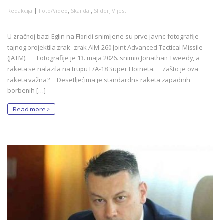
|
,
,
,
Redakcija
Foto/Video
Skandal
Slider
Vijesti
U zračnoj bazi Eglin na Floridi snimljene su prve javne fotografije
tajnog projektila zrak–zrak AIM-260 Joint Advanced Tactical Missile
(JATM). Fotografije je 13. maja 2026. snimio Jonathan Tweedy, a
raketa se nalazila na trupu F/A-18 Super Horneta. Zašto je ova
raketa važna? Desetljećima je standardna raketa zapadnih
borbenih […]
Read more