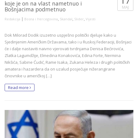
17
koje je on na vlast nametnuo i
MAJ
Bošnjacima podmetnuo
|
,
,
,
Redakcija
Bosna i Hercegovina
Skandal
Slider
Vijesti
Dok Milorad Dodik izuzetno uspješno politički djeluje kako u
Sjedinjenim Američkim Državama, tako i u Ruskoj Federaciji, Bošnjaci
će i dalje nastaviti naivno vjerovati tvrdnjama Denisa Bećirovića,
Zlatka Lagumdžije, Elmedina Konakovića, Edina Forte, Nermina
Nikšića, Sabine Ćudić, Rame Isaka, Zukana Heleza i drugih političkih
amatera i hazardera da on uzalud posjećuje nižerangirane
činovnike u američkoj […]
Read more