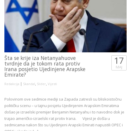
Šta se krije iza Netanyahuove
17
tvrdnje da je tokom rata protiv
MAJ
Irana posjetio Ujedinjene Arapske
Emirate?
|
,
,
Redakcija
Skandal
Slider
Vijesti
Polovinom ove sedmice mediji sa Zapada zatresli su bliskoistočnu
političku scenu – u tajnu posjetu Ujedinjenim Arapskim Emiratima
došao je izraelski premijer Benjamin Netanyahu i to navodno dok je
trajao američko-izraelski rat protiv Irana. Vijest je došla u
sedmicama nakon što su Ujedinjeni Arapski Emirati napustili OPEC i