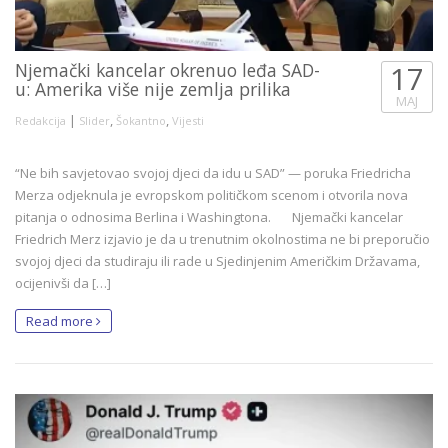
Njemački kancelar okrenuo leđa SAD-
17
u: Amerika više nije zemlja prilika
MAJ
|
,
,
Redakcija
Slider
Šokantno
Vijesti
“Ne bih savjetovao svojoj djeci da idu u SAD” — poruka Friedricha
Merza odjeknula je evropskom političkom scenom i otvorila nova
pitanja o odnosima Berlina i Washingtona. Njemački kancelar
Friedrich Merz izjavio je da u trenutnim okolnostima ne bi preporučio
svojoj djeci da studiraju ili rade u Sjedinjenim Američkim Državama,
ocijenivši da […]
Read more