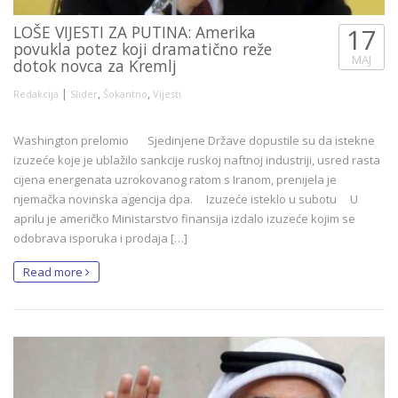
LOŠE VIJESTI ZA PUTINA: Amerika
17
povukla potez koji dramatično reže
MAJ
dotok novca za Kremlj
|
,
,
Redakcija
Slider
Šokantno
Vijesti
Washington prelomio Sjedinjene Države dopustile su da istekne
izuzeće koje je ublažilo sankcije ruskoj naftnoj industriji, usred rasta
cijena energenata uzrokovanog ratom s Iranom, prenijela je
njemačka novinska agencija dpa. Izuzeće isteklo u subotu U
aprilu je američko Ministarstvo finansija izdalo izuzeće kojim se
odobrava isporuka i prodaja […]
Read more