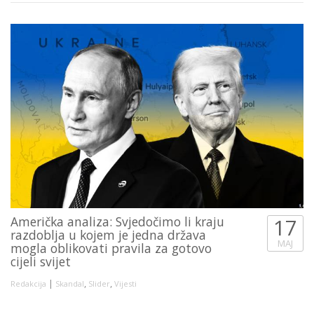
Američka analiza: Svjedočimo li kraju
17
razdoblja u kojem je jedna država
MAJ
mogla oblikovati pravila za gotovo
cijeli svijet
|
,
,
Redakcija
Skandal
Slider
Vijesti