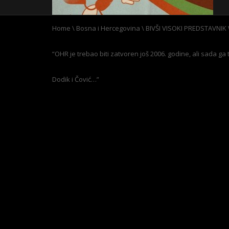
Home
\
Bosna i Hercegovina
\
BIVŠI VISOKI PREDSTAVNI
“OHR je trebao biti zatvoren još 2006. godine, ali sada ga t
Dodik i Čović…”