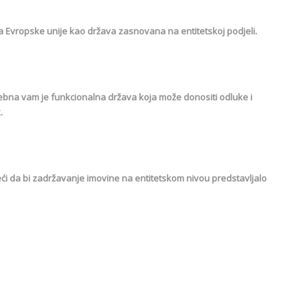
a Evropske unije kao država zasnovana na entitetskoj podjeli.
trebna vam je funkcionalna država koja može donositi odluke i
.
i da bi zadržavanje imovine na entitetskom nivou predstavljalo