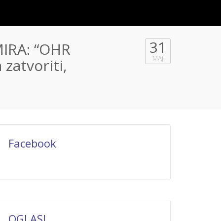
31
IRA: “OHR
MAJ
 zatvoriti,
Facebook
OGLASI