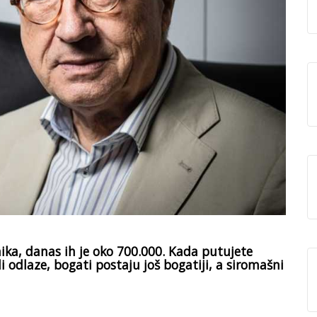
ika, danas ih je oko 700.000. Kada putujete
i odlaze, bogati postaju još bogatiji, a siromašni