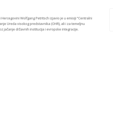
Hercegovini Wolfgang Petritsch izjavio je u emisiji “Centralni
ranje Ureda visokog predstavnika (OHR), ali i za temeljnu
 jačanje državnih institucija i evropske integracije.