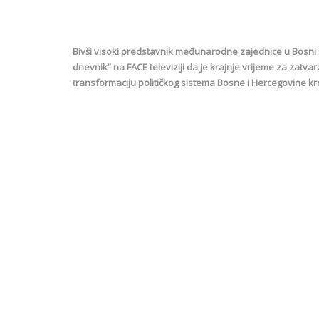
Bivši visoki predstavnik međunarodne zajednice u Bosni i 
dnevnik” na FACE televiziji da je krajnje vrijeme za zatva
transformaciju političkog sistema Bosne i Hercegovine kroz