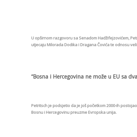
U opširnom razgovoru sa Senadom Hadžifejzovićem, Petrit
utjecaju Milorada Dodika i Dragana Čovića te odnosu velik
“Bosna i Hercegovina ne može u EU sa dva
Petritsch je podsjetio da je još početkom 2000-ih postoj
Bosnu i Hercegovinu preuzme Evropska unija.