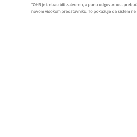
“OHR je trebao biti zatvoren, a puna odgovornost prebač
novom visokom predstavniku. To pokazuje da sistem ne fu