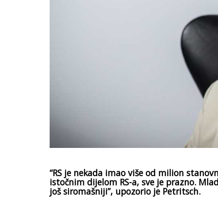
“RS je nekada imao više od milion stanovn
istočnim dijelom RS-a, sve je prazno. Mlad
još siromašniji”, upozorio je Petritsch.