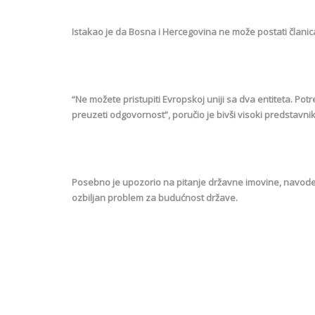
Istakao je da Bosna i Hercegovina ne može postati članic
“Ne možete pristupiti Evropskoj uniji sa dva entiteta. Po
preuzeti odgovornost”, poručio je bivši visoki predstavnik
Posebno je upozorio na pitanje državne imovine, navodeć
ozbiljan problem za budućnost države.