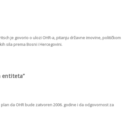
sch je govorio o ulozi OHR-a, pitanju državne imovine, političkom
ih sila prema Bosni i Hercegovini.
 entiteta”
ao plan da OHR bude zatvoren 2006. godine i da odgovornost za