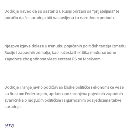
Dodik je naveo da su sastanci u Rusiji održani sa “prijateljima” te
poručio da će saradnja biti nastavljena i u narednom periodu.
Njegove izjave dolaze u trenutku pojačanih političkih tenzija između
Rusije i zapadnih zemalja, kao i učestalih kritika međunarodne
zajednice zbog odnosa vlasti entiteta RS sa Moskvom.
Dodik je i ranije javno podržavao bliske političke i ekonomske veze
sa Ruskom Federacijom, uprkos upozorenjima pojedinih zapadnih
zvaničnika o mogućim političkim i sigurnosnim posljedicama takve
saradnje.
(ATV
)