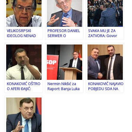
utjecati da se
bitku protiv BiH!
presuda i potvrdi
VELIKOSRPSKI
PROFESOR DANIEL
SVAKA MU JE ZA
IDEOLOG NENAD
SERWER O
ZATVORA: Govor
KECMANOVIĆ
UKIDANJU SANKCIJA
mržnje posebne
NAJAVLJUJE SUKOB
DODIKU: “Američka
amebe
“KOLEKTIVNOG
politika je zakazala”
ZAPADA” I
“TRUMPOVIH SAD”:
“Dodik je
nepokoren, RS ima
plan!”
KONAKOVIĆ OŠTRO
Nermin Nikšić za
KONAKOVIĆ NAJAVIO
O AFERI ĐAJIĆ:
Raport: Banja Luka
POBJEDU SDA NA
“Stranačka anarhija
nije niti će ikada
IZBORIMA: “Oni
ubila dva dječaka, a
biti…
imaju plan da SNSD
niko nije
ostave u vlasti!”
odgovarao!”