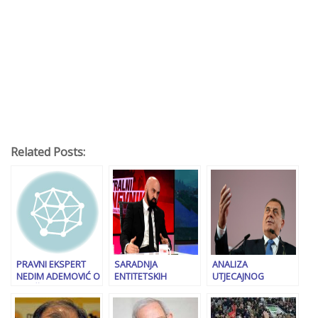
Related Posts:
PRAVNI EKSPERT
SARADNJA
ANALIZA
NEDIM ADEMOVIĆ O
ENTITETSKIH
UTJECAJNOG
KRIVČNOM
POLICIJA: Isak
PORTALA: Ovo je
POSTUPKU PROTIV
demantovao Avdića
pet razloga zbog
DODIKA: Ovo će
kojih Dodik gubi