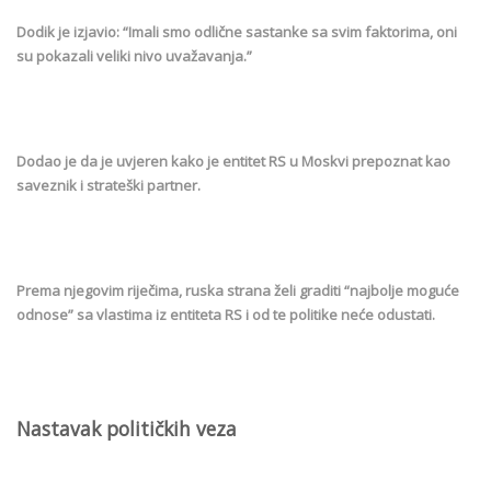
Dodik je izjavio: “Imali smo odlične sastanke sa svim faktorima, oni
su pokazali veliki nivo uvažavanja.”
Dodao je da je uvjeren kako je entitet RS u Moskvi prepoznat kao
saveznik i strateški partner.
Prema njegovim riječima, ruska strana želi graditi “najbolje moguće
odnose” sa vlastima iz entiteta RS i od te politike neće odustati.
Nastavak političkih veza