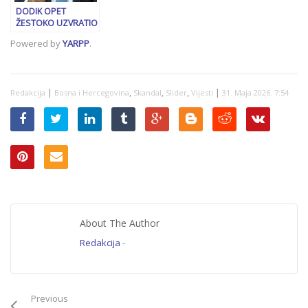
DODIK OPET
ŽESTOKO UZVRATIO
ORIĆU: “Bolje
Powered by
YARPP
.
objasni kako je
u*ijen Ilić i mali
Stojanović”
|
,
,
,
|
Redakcija
Bosna i Hercegovina
Skandal
Slider
Vijesti
31. Maja 2026. 7:54
About The Author
Redakcija
-
Previous