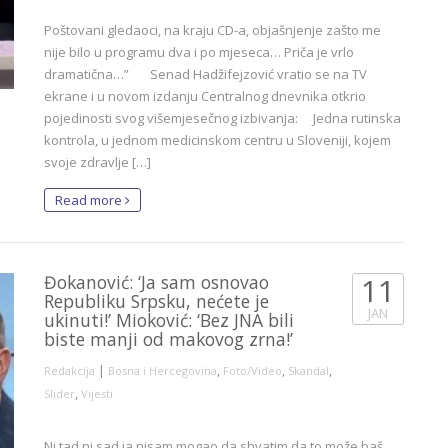
Poštovani gledaoci, na kraju CD-a, objašnjenje zašto me
nije bilo u programu dva i po mjeseca… Priča je vrlo
dramatična…” Senad Hadžifejzović vratio se na TV
ekrane i u novom izdanju Centralnog dnevnika otkrio
pojedinosti svog višemjesečnog izbivanja: Jedna rutinska
kontrola, u jednom medicinskom centru u Sloveniji, kojem
svoje zdravlje […]
Read more
Đokanović: ‘Ja sam osnovao
11
Republiku Srpsku, nećete je
JAN
ukinuti!’ Mioković: ‘Bez JNA bili
biste manji od makovog zrna!’
|
,
,
,
Redakcija
Bosna i Hercegovina
Foto/Video
Skandal
,
Slider
Vijesti
Ni tad ni sad ja nisam mogao da shvatim da to može baš