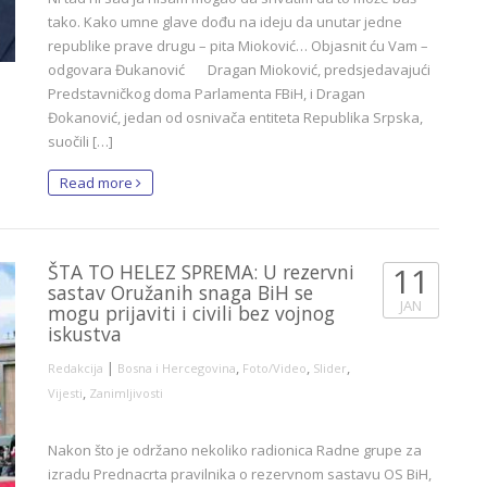
tako. Kako umne glave dođu na ideju da unutar jedne
republike prave drugu – pita Mioković… Objasnit ću Vam –
odgovara Đukanović Dragan Mioković, predsjedavajući
Predstavničkog doma Parlamenta FBiH, i Dragan
Đokanović, jedan od osnivača entiteta Republika Srpska,
suočili […]
Read more
ŠTA TO HELEZ SPREMA: U rezervni
11
sastav Oružanih snaga BiH se
JAN
mogu prijaviti i civili bez vojnog
iskustva
|
,
,
,
Redakcija
Bosna i Hercegovina
Foto/Video
Slider
,
Vijesti
Zanimljivosti
Nakon što je održano nekoliko radionica Radne grupe za
izradu Prednacrta pravilnika o rezervnom sastavu OS BiH,