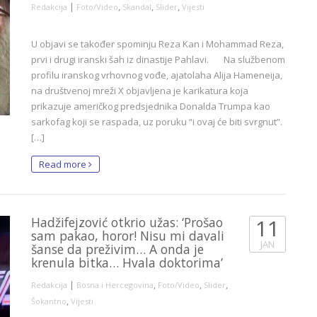
|
,
,
,
Redakcija
Foto/Video
Skandal
Slider
Vijesti
U objavi se također spominju Reza Kan i Mohammad Reza,
prvi i drugi iranski šah iz dinastije Pahlavi. Na službenom
profilu iranskog vrhovnog vođe, ajatolaha Alija Hameneija,
na društvenoj mreži X objavljena je karikatura koja
prikazuje američkog predsjednika Donalda Trumpa kao
sarkofag koji se raspada, uz poruku “i ovaj će biti svrgnut”.
[…]
Read more
Hadžifejzović otkrio užas: ‘Prošao
11
sam pakao, horor! Nisu mi davali
JAN
šanse da preživim… A onda je
krenula bitka… Hvala doktorima’
|
,
,
,
Redakcija
Bosna i Hercegovina
Foto/Video
Slider
,
Šokantno
Vijesti