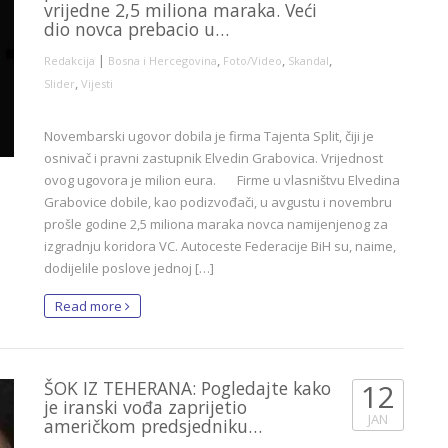
vrijedne 2,5 miliona maraka. Veći
dio novca prebacio u…
|
,
,
,
Redakcija
Bosna i Hercegovina
Foto/Video
Skandal
,
Slider
Vijesti
Novembarski ugovor dobila je firma Tajenta Split, čiji je
osnivač i pravni zastupnik Elvedin Grabovica. Vrijednost
ovog ugovora je milion eura. Firme u vlasništvu Elvedina
Grabovice dobile, kao podizvođači, u avgustu i novembru
prošle godine 2,5 miliona maraka novca namijenjenog za
izgradnju koridora VC. Autoceste Federacije BiH su, naime,
dodijelile poslove jednoj […]
Read more
ŠOK IZ TEHERANA: Pogledajte kako
12
je iranski vođa zaprijetio
JAN
američkom predsjedniku…