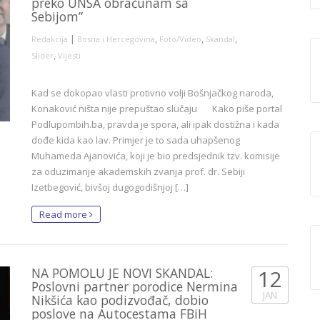
preko UNSA obračunam sa
Sebijom”
|
,
,
,
Redakcija
Bosna i Hercegovina
Foto/Video
Skandal
,
Slider
Vijesti
Kad se dokopao vlasti protivno volji Bošnjačkog naroda,
Konaković ništa nije prepuštao slučaju Kako piše portal
Podlupombih.ba, pravda je spora, ali ipak dostižna i kada
dođe kida kao lav. Primjer je to sada uhapšenog
Muhameda Ajanovića, koji je bio predsjednik tzv. komisije
za oduzimanje akademskih zvanja prof. dr. Sebiji
Izetbegović, bivšoj dugogodišnjoj […]
Read more
NA POMOLU JE NOVI SKANDAL:
12
Poslovni partner porodice Nermina
JAN
Nikšića kao podizvođač, dobio
poslove na Autocestama FBiH