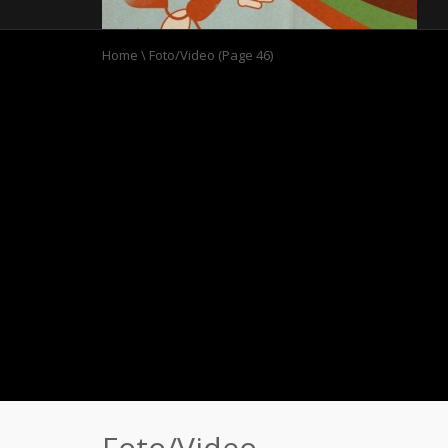
Home
\
Foto/Video
(Page 46)
Foto/Video