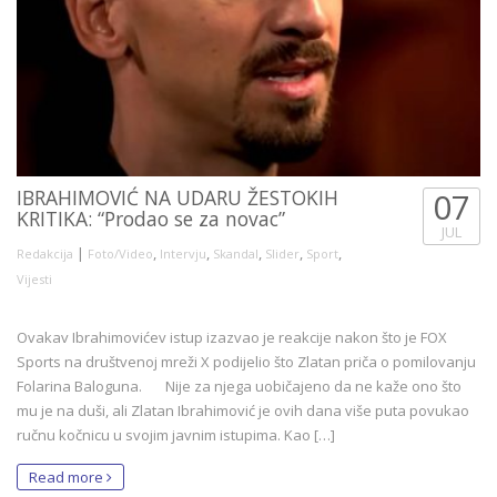
IBRAHIMOVIĆ NA UDARU ŽESTOKIH
07
KRITIKA: “Prodao se za novac”
JUL
|
,
,
,
,
,
Redakcija
Foto/Video
Intervju
Skandal
Slider
Sport
Vijesti
Ovakav Ibrahimovićev istup izazvao je reakcije nakon što je FOX
Sports na društvenoj mreži X podijelio što Zlatan priča o pomilovanju
Folarina Baloguna. Nije za njega uobičajeno da ne kaže ono što
mu je na duši, ali Zlatan Ibrahimović je ovih dana više puta povukao
ručnu kočnicu u svojim javnim istupima. Kao […]
Read more