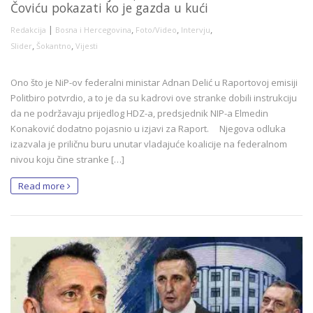
Čoviću pokazati ko je gazda u kući
|
,
,
,
Redakcija
Bosna i Hercegovina
Foto/Video
Intervju
,
,
Slider
Šokantno
Vijesti
Ono što je NiP-ov federalni ministar Adnan Delić u Raportovoj emisiji
Politbiro potvrdio, a to je da su kadrovi ove stranke dobili instrukciju
da ne podržavaju prijedlog HDZ-a, predsjednik NIP-a Elmedin
Konaković dodatno pojasnio u izjavi za Raport. Njegova odluka
izazvala je priličnu buru unutar vladajuće koalicije na federalnom
nivou koju čine stranke […]
Read more