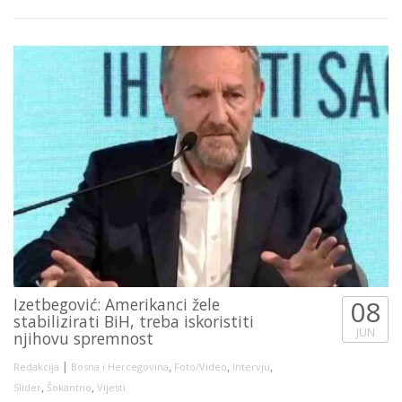
Izetbegović: Amerikanci žele
08
stabilizirati BiH, treba iskoristiti
JUN
njihovu spremnost
|
,
,
,
Redakcija
Bosna i Hercegovina
Foto/Video
Intervju
,
,
Slider
Šokantno
Vijesti