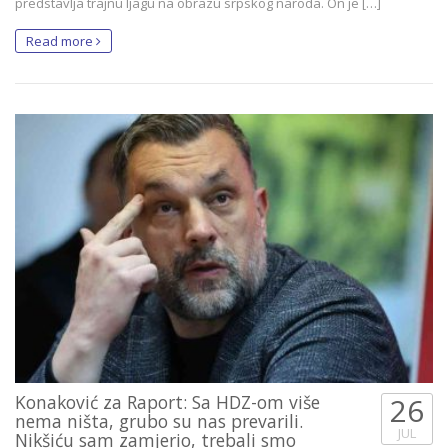
predstavlja trajnu ljagu na obrazu srpskog naroda. On je […]
Read more
Konaković za Raport: Sa HDZ-om više
26
nema ništa, grubo su nas prevarili.
JUL
Nikšiću sam zamjerio, trebali smo