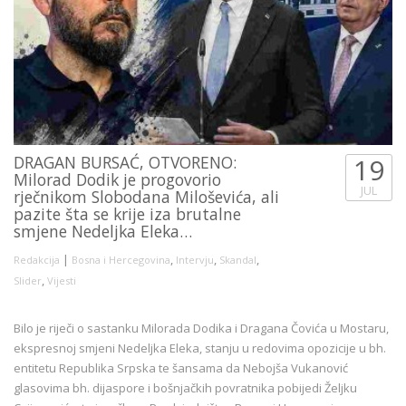
DRAGAN BURSAĆ, OTVORENO:
19
Milorad Dodik je progovorio
JUL
rječnikom Slobodana Miloševića, ali
pazite šta se krije iza brutalne
smjene Nedeljka Eleka…
|
,
,
,
Redakcija
Bosna i Hercegovina
Intervju
Skandal
,
Slider
Vijesti
Bilo je riječi o sastanku Milorada Dodika i Dragana Čovića u Mostaru,
ekspresnoj smjeni Nedeljka Eleka, stanju u redovima opozicije u bh.
entitetu Republika Srpska te šansama da Nebojša Vukanović
glasovima bh. dijaspore i bošnjačkih povratnika pobijedi Željku