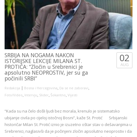
SRBIJA NA NOGAMA NAKON
02
ISTORIJSKE LEKCIJE MILANA ST.
AUG
PROTIĆA: “Zločin u Srebrenici je
apsolutno NEOPROSTIV, jer su ga
počinili SRBI”
|
,
,
Redakcija
Bosna i Hercegovina
Da se ne zaboravi
,
,
,
,
Foto/Video
Intervju
Slider
Šokantno
Vijesti
“Kada su na čelo došli ljudi bez morala, krenulo je sistematsko
ubijanje civila po cijeloj istočnoj Bosni”, kaže St. Protić Srbijanski
historičar Milan St. Protić iznio je izuzetno oštar stav o dešavanjima u
Srebrenici, naglasivši da je počinjeni zločin apsolutno neoprostiv i da