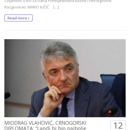
Cvijanović u trci za člana Predsjedništva Bosne i Hercegovine.
Razgovarao: MARIO ILIČIĆ […]
Read more
MIODRAG VLAHOVIĆ, CRNOGORSKI
12
DIPLOMATA: “Landi bi bio najbolje