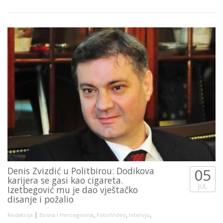
Denis Zvizdić u Politbirou: Dodikova
05
karijera se gasi kao cigareta.
JUL
Izetbegović mu je dao vještačko
disanje i požalio
|
,
,
,
Redakcija
Bosna i Hercegovina
Foto/Video
Intervju