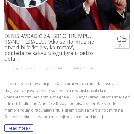
DENIS AVDAGIĆ ZA “SB” O TRUMPU,
05
IRANU I IZRAELU: “Ako se Hormuz ne
JUL
otvori biće ‘ko živ, ko mrtav’,
pogledajte kakvu ulogu igraju petro
dolari”
|
,
,
,
Redakcija
Bosna i Hercegovina
Intervju
Slider
Vijesti
O ratu u zalivu i novom pokušaju zaraćenih strana da postignu
dogovor razgovarali smo sa hrvatskim vanjskopolitičkim
komentatorom Denisom Avdagićem. Razgovarao: Darko Omeragić
Iran i Sjedinjene Američke Države potpisali su prošle srijede
memorandum o razumijevanju s ciljem postizanja trajnog mira na
Bliskom istoku, ali i sporazum koji poziva na prekid […]
Read more