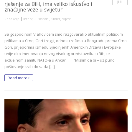
JUL
rješenje za BiH, ima veliko iskustvo i
značajne veze u svijetu!”
|
,
,
,
Redakcija
Intervju
Skandal
Slider
Vijesti
Sa gospodinom Vlahovićem smo razgovarali o aktuelnim političkim
prilikama u Crnoj Gori i regiji, odnosu režima u Beogradu prema Crnoj
Gori, prijeporima između Sjedinjenih Američkih Država i Evropske
unije oko imenovanja novog visokog predstavnika u BiH, te
aktuelnom samitu NATO-a u Ankari. “Mislim da bi – uz puno
poštovanje svih do sada […]
Read more