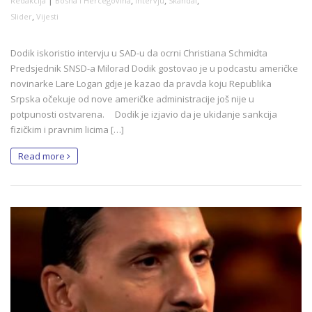
Redakcija
Bosna i Hercegovina
Intervju
Skandal
,
Slider
Vijesti
Dodik iskoristio intervju u SAD-u da ocrni Christiana Schmidta
Predsjednik SNSD-a Milorad Dodik gostovao je u podcastu američke
novinarke Lare Logan gdje je kazao da pravda koju Republika
Srpska očekuje od nove američke administracije još nije u
potpunosti ostvarena. Dodik je izjavio da je ukidanje sankcija
fizičkim i pravnim licima […]
Read more