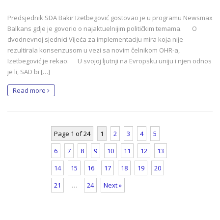
Predsjednik SDA Bakir Izetbegović gostovao je u programu Newsmax
Balkans gdje je govorio o najaktuelnijim političkim temama. O
dvodnevnoj sjednici Vijeća za implementaciju mira koja nije
rezultirala konsenzusom u vezi sa novim čelnikom OHR-a,
Izetbegović je rekao: U svojoj ljutnji na Evropsku uniju i njen odnos
je li, SAD bi […]
Read more
Page 1 of 24
1
2
3
4
5
6
7
8
9
10
11
12
13
14
15
16
17
18
19
20
21
…
24
Next »