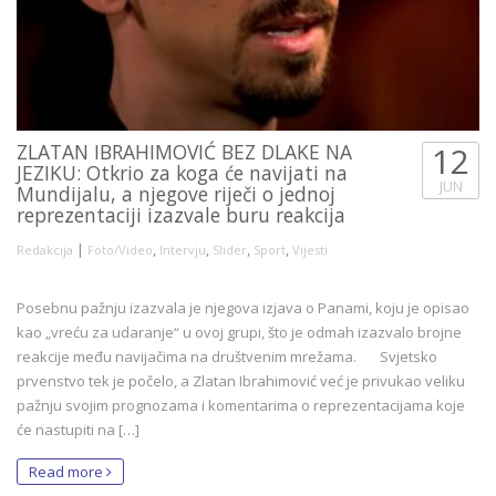
ZLATAN IBRAHIMOVIĆ BEZ DLAKE NA
12
JEZIKU: Otkrio za koga će navijati na
JUN
Mundijalu, a njegove riječi o jednoj
reprezentaciji izazvale buru reakcija
|
,
,
,
,
Redakcija
Foto/Video
Intervju
Slider
Sport
Vijesti
Posebnu pažnju izazvala je njegova izjava o Panami, koju je opisao
kao „vreću za udaranje“ u ovoj grupi, što je odmah izazvalo brojne
reakcije među navijačima na društvenim mrežama. Svjetsko
prvenstvo tek je počelo, a Zlatan Ibrahimović već je privukao veliku
pažnju svojim prognozama i komentarima o reprezentacijama koje
će nastupiti na […]
Read more