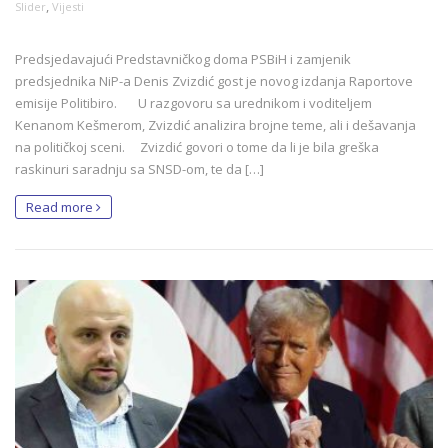
,
Slider
Vijesti
Predsjedavajući Predstavničkog doma PSBiH i zamjenik
predsjednika NiP-a Denis Zvizdić gost je novog izdanja Raportove
emisije Politibiro. U razgovoru sa urednikom i voditeljem
Kenanom Kešmerom, Zvizdić analizira brojne teme, ali i dešavanja
na političkoj sceni. Zvizdić govori o tome da li je bila greška
raskinuri saradnju sa SNSD-om, te da […]
Read more