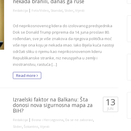
nekada branili, danas ga ruše
|
,
,
,
Redakcija
Foto/Video
Skandal
Slider
Vijesti
Od neprikosnovenog lidera do izolovanog predsjednika
Dok se Donald Trump priprema da 14. juna proslavi 80.
rođendan, sve je više znakova da njegova politička moć
više nije ona koju je nekada imao. Iako Bijela kuća nastoji
održati sliku o njemu kao neprikosnovenom lideru
Republikanske stranke, niz neuspjeha u zemlji i
inostranstvu, rastuća […]
Read more
Izraelski faktor na Balkanu: Šta
13
donosi nova sigurnosna mapa za
JUN
BiH?
|
,
,
Redakcija
Bosna i Hercegovina
Da se ne zaboravi
,
,
Slider
Šokantno
Vijesti