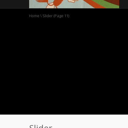
Home
\
Slider
(Page 11)
Slider