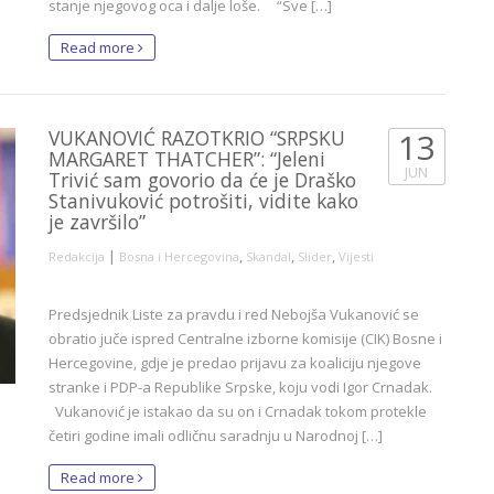
stanje njegovog oca i dalje loše. “Sve […]
Read more
VUKANOVIĆ RAZOTKRIO “SRPSKU
13
MARGARET THATCHER”: “Jeleni
JUN
Trivić sam govorio da će je Draško
Stanivuković potrošiti, vidite kako
je završilo”
|
,
,
,
Redakcija
Bosna i Hercegovina
Skandal
Slider
Vijesti
Predsjednik Liste za pravdu i red Nebojša Vukanović se
obratio juče ispred Centralne izborne komisije (CIK) Bosne i
Hercegovine, gdje je predao prijavu za koaliciju njegove
stranke i PDP-a Republike Srpske, koju vodi Igor Crnadak.
Vukanović je istakao da su on i Crnadak tokom protekle
četiri godine imali odličnu saradnju u Narodnoj […]
Read more