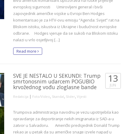
Bivši američki komandant upozorava na ruske prijetnje
evropskoj sigurnosti Umirovljeni general i bivši
zapovjednik američke vojske u Evropi Ben Hodges
komentarisao je za HTV-ovu emisiju “Agenda: Svijet” rat na
Bliskom istoku, iskustva iz Ukrajine i budućnost evropske
odbrane. Hodges vjeruje da se sukob na Bliskom istoku
nalazi u vrlo osjetljivoj […]
Read more
SVE JE NESTALO U SEKUNDI: Trump
13
smrtonosnim udarcem POGUBIO
JUN
krvožednog vođu zloglasne bande
|
,
,
,
Redakcija
Foto/Video
Skandal
Slider
Vijesti
Trumpova administracija navodnu je vezu upotrijebila kao
opravdanje za deportiranje nekih imigranata iz SAD-a u
zatvor u Salvadoru. Američki predsjednik Donald Trump
rekao je u petak da su američke snage izvele napad u