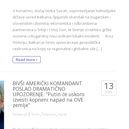
U konačnici, slučaj otoka Sazan, uspostavljanje bektašijske
države usred Balkana, špijunski skandali na bugarskim i
slovenskim izborima, ekonomska i odbrambena
partnerstva u Srbiji i Crnoj Gori, te širenje izraelsko-grčke
osovine u Bugarskoj nisu izolirani lokalni incidenti Kroz
historiju, Balkan je često opisivan kao geopolitička
raskrsnica na kojoj se regionalne i globalne sile […]
Read more
BIVŠI AMERIČKI KOMANDANT
13
POSLAO DRAMATIČNO
JUN
UPOZORENJE: “Putin će uskoro
izvesti kopneni napad na OVE
zemlje”
|
,
,
Redakcija
Slider
Šokantno
Vijesti