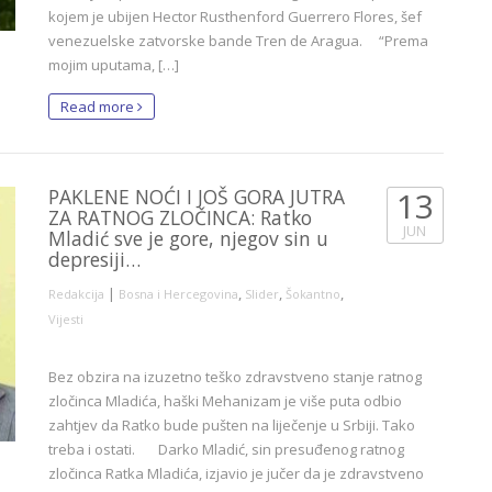
kojem je ubijen Hector Rusthenford Guerrero Flores, šef
venezuelske zatvorske bande Tren de Aragua. “Prema
mojim uputama, […]
Read more
PAKLENE NOĆI I JOŠ GORA JUTRA
13
ZA RATNOG ZLOČINCA: Ratko
JUN
Mladić sve je gore, njegov sin u
depresiji…
|
,
,
,
Redakcija
Bosna i Hercegovina
Slider
Šokantno
Vijesti
Bez obzira na izuzetno teško zdravstveno stanje ratnog
zločinca Mladića, haški Mehanizam je više puta odbio
zahtjev da Ratko bude pušten na liječenje u Srbiji. Tako
treba i ostati. Darko Mladić, sin presuđenog ratnog
zločinca Ratka Mladića, izjavio je jučer da je zdravstveno