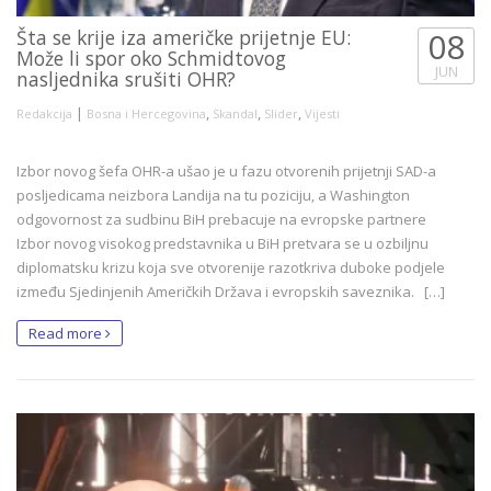
Šta se krije iza američke prijetnje EU:
08
Može li spor oko Schmidtovog
JUN
nasljednika srušiti OHR?
|
,
,
,
Redakcija
Bosna i Hercegovina
Skandal
Slider
Vijesti
Izbor novog šefa OHR-a ušao je u fazu otvorenih prijetnji SAD-a
posljedicama neizbora Landija na tu poziciju, a Washington
odgovornost za sudbinu BiH prebacuje na evropske partnere
Izbor novog visokog predstavnika u BiH pretvara se u ozbiljnu
diplomatsku krizu koja sve otvorenije razotkriva duboke podjele
između Sjedinjenih Američkih Država i evropskih saveznika. […]
Read more