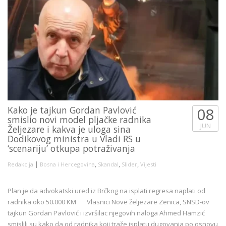
Kako je tajkun Gordan Pavlović
08
smislio novi model pljačke radnika
JUN
Željezare i kakva je uloga sina
Dodikovog ministra u Vladi RS u
‘scenariju’ otkupa potraživanja
|
,
,
,
Redakcija
Bosna i Hercegovina
Skandal
Slider
Vijesti
Plan je da advokatski ured iz Brčkog na isplati regresa naplati od
radnika oko 50.000 KM Vlasnici Nove željezare Zenica, SNSD-ov
tajkun Gordan Pavlović i izvršilac njegovih naloga Ahmed Hamzić
smislili su kako da od radnika koji traže isplatu dugovanja po osnovu