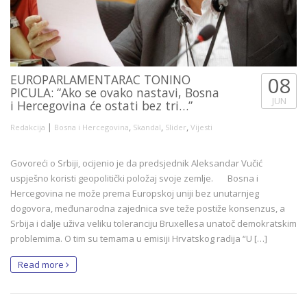
EUROPARLAMENTARAC TONINO
08
PICULA: “Ako se ovako nastavi, Bosna
JUN
i Hercegovina će ostati bez tri…”
|
,
,
,
Redakcija
Bosna i Hercegovina
Skandal
Slider
Vijesti
Govoreći o Srbiji, ocijenio je da predsjednik Aleksandar Vučić
uspješno koristi geopolitički položaj svoje zemlje. Bosna i
Hercegovina ne može prema Europskoj uniji bez unutarnjeg
dogovora, međunarodna zajednica sve teže postiže konsenzus, a
Srbija i dalje uživa veliku toleranciju Bruxellesa unatoč demokratskim
problemima. O tim su temama u emisiji Hrvatskog radija “U […]
Read more