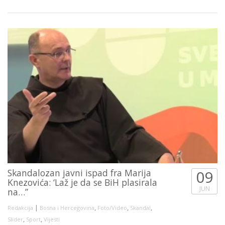
Skandalozan javni ispad fra Marija
09
Knezovića: ‘Laž je da se BiH plasirala
JUN
na…”
|
,
,
,
Redakcija
Bosna i Hercegovina
Foto/Video
Skandal
,
,
Slider
Sport
Vijesti