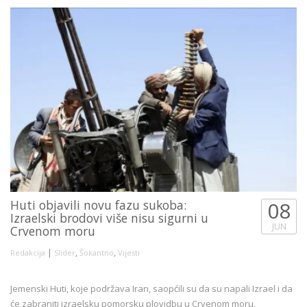
Huti objavili novu fazu sukoba:
08
Izraelski brodovi više nisu sigurni u
JUN
Crvenom moru
|
,
,
Redakcija
Slider
Šokantno
Vijesti
Jemenski Huti, koje podržava Iran, saopćili su da su napali Izrael i da
će zabraniti izraelsku pomorsku plovidbu u Crvenom moru.