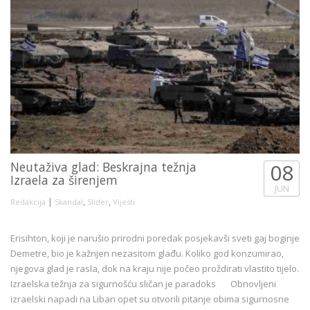
Neutaživa glad: Beskrajna težnja
08
Izraela za širenjem
JUN
|
,
,
Redakcija
Skandal
Slider
Vijesti
Erisihton, koji je narušio prirodni poredak posjekavši sveti gaj boginje
Demetre, bio je kažnjen nezasitom glađu. Koliko god konzumirao,
njegova glad je rasla, dok na kraju nije počeo proždirati vlastito tijelo.
Izraelska težnja za sigurnošću sličan je paradoks Obnovljeni
izraelski napadi na Liban opet su otvorili pitanje obima sigurnosne