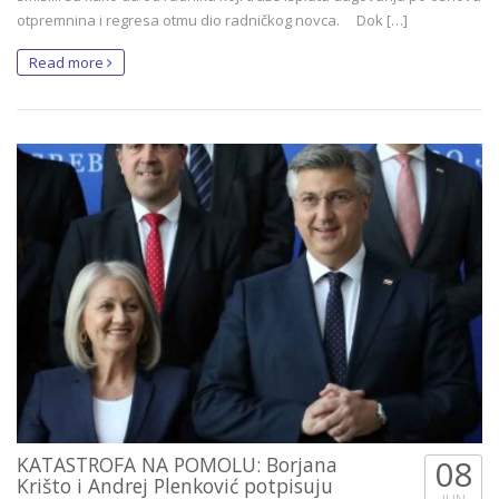
otpremnina i regresa otmu dio radničkog novca. Dok […]
Read more
KATASTROFA NA POMOLU: Borjana
08
Krišto i Andrej Plenković potpisuju
JUN