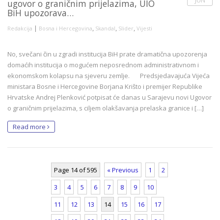
ugovor o graničnim prijelazima, UIO
BiH upozorava…
|
,
,
,
Redakcija
Bosna i Hercegovina
Skandal
Slider
Vijesti
No, svečani čin u zgradi institucija BiH prate dramatična upozorenja
domaćih institucija o mogućem neposrednom administrativnom i
ekonomskom kolapsu na sjeveru zemlje. Predsjedavajuća Vijeća
ministara Bosne i Hercegovine Borjana Krišto i premijer Republike
Hrvatske Andrej Plenković potpisat će danas u Sarajevu novi Ugovor
o graničnim prijelazima, s ciljem olakšavanja prelaska granice i […]
Read more
Page 14 of 595
« Previous
1
2
3
4
5
6
7
8
9
10
11
12
13
14
15
16
17