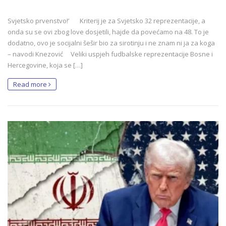
Svjetsko prvenstvo!’ Kriterij je za Svjetsko 32 reprezentacije, a
onda su se ovi zbog love dosjetili, hajde da povećamo na 48. To je
dodatno, ovo je socijalni šešir bio za sirotinju i ne znam ni ja za koga
– navodi Knezović Veliki uspjeh fudbalske reprezentacije Bosne i
Hercegovine, koja se […]
Read more