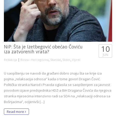
NiP: Šta je Izetbegović obećao Čoviću
10
iza zatvorenih vrata?
JUN
|
,
,
,
Redakcija
Bosna i Hercegovina
Skandal
Slider
Vijesti
U saopštenju se navodi da građani dobro znaju šta se krije iza
pojma „relaksacija odnosa” kada o tome govori Dragan Čović.
Politička stranka Narod i Pravda oglasila se saopštenjem za javnost
povodom izjave predsjednika HDZ-a BiH Dragana Čovića da njegova
stranka mjesecima intenzivno radi sa SDA na „relaksaciji odnosa sa
Bošnjacima”, ocijenivši […]
Read more