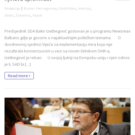
|
,
,
,
Redakcija
Bosna i Hercegovina
Foto/Video
Intervju
,
,
Slider
Šokantno
Vijesti
Predsjednik SDA Bakir Izetbegović gostovao je u programu Newsmax
Balkans gdje je govorio o najaktuelnijim političkim temama. O
dvodnevnoj sjednici Vijeća za implementaciju mira koja nije
rezultirala konsenzusom u vezi sa novim čelnikom OHR-a,
Izetbegović je rekao: U svojoj ljutnji na Evropsku uniju i njen odnos
je li, SAD bi […]
Read more