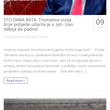
STO DANA RATA: Trumpova vizija
09
brze pobjede udarila je u zid– Iran
JUN
odbija da padne!
|
,
,
Redakcija
Skandal
Slider
Vijesti
Umjesto raspada, Revolucionarna garda čvršće nego ikad Poslije
100 dana rata koji su Sjedinjene Američke Države i Izrael pokrenuli
protiv Irana, sukob ulazi u novu fazu. Iako se sve glasnije govori o
primirju, borbe nisu potpuno prestale, a političke, vojne i ekonomske
posljedice osjećaju se širom svijeta. Stoti dan rata […]
Read more