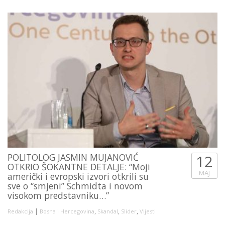
POLITOLOG JASMIN MUJANOVIĆ
12
OTKRIO ŠOKANTNE DETALJE: “Moji
MAJ
američki i evropski izvori otkrili su
sve o “smjeni” Schmidta i novom
visokom predstavniku…”
|
,
,
,
Redakcija
Bosna i Hercegovina
Skandal
Slider
Vijesti