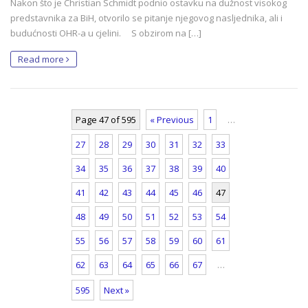
Nakon što je Christian Schmidt podnio ostavku na dužnost visokog
predstavnika za BiH, otvorilo se pitanje njegovog nasljednika, ali i
budućnosti OHR-a u cjelini. S obzirom na […]
Read more
Page 47 of 595
« Previous
1
…
27
28
29
30
31
32
33
34
35
36
37
38
39
40
41
42
43
44
45
46
47
48
49
50
51
52
53
54
55
56
57
58
59
60
61
62
63
64
65
66
67
…
595
Next »