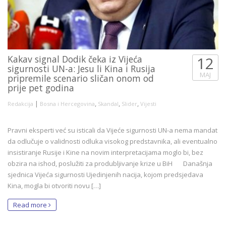
Kakav signal Dodik čeka iz Vijeća
12
sigurnosti UN-a: Jesu li Kina i Rusija
MAJ
pripremile scenario sličan onom od
prije pet godina
|
,
,
,
Redakcija
Bosna i Hercegovina
Skandal
Slider
Vijesti
Pravni eksperti već su isticali da Vijeće sigurnosti UN-a nema mandat
da odlučuje o validnosti odluka visokog predstavnika, ali eventualno
insistiranje Rusije i Kine na novim interpretacijama moglo bi, bez
obzira na ishod, poslužiti za produbljivanje krize u BiH Današnja
sjednica Vijeća sigurnosti Ujedinjenih nacija, kojom predsjedava
Kina, mogla bi otvoriti novu […]
Read more