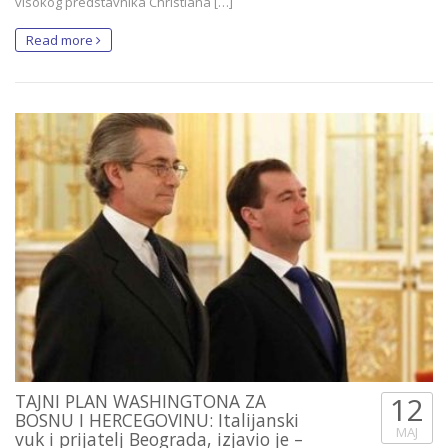
visokog predstavnika Christiana […]
Read more
TAJNI PLAN WASHINGTONA ZA
12
BOSNU I HERCEGOVINU: Italijanski
MAJ
vuk i prijatelj Beograda, izjavio je –