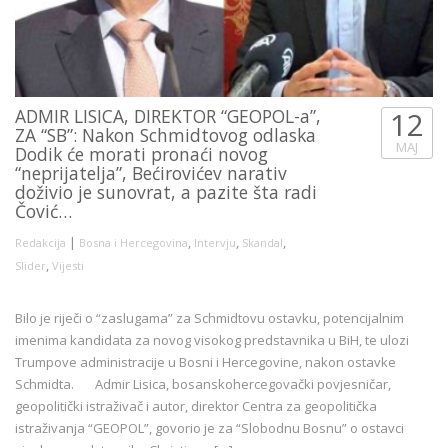
ADMIR LISICA, DIREKTOR “GEOPOL-a”,
12
ZA “SB”: Nakon Schmidtovog odlaska
MAJ
Dodik će morati pronaći novog
“neprijatelja”, Bećirovićev narativ
doživio je sunovrat, a pazite šta radi
Čović…
|
,
,
,
Redakcija
Bosna i Hercegovina
Intervju
Skandal
,
Slider
Vijesti
Bilo je riječi o “zaslugama” za Schmidtovu ostavku, potencijalnim
imenima kandidata za novog visokog predstavnika u BiH, te ulozi
Trumpove administracije u Bosni i Hercegovine, nakon ostavke
Schmidta. Admir Lisica, bosanskohercegovački povjesničar,
geopolitički istraživač i autor, direktor Centra za geopolitička
istraživanja “GEOPOL”, govorio je za “Slobodnu Bosnu” o ostavci