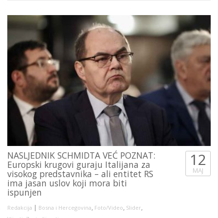
NASLJEDNIK SCHMIDTA VEĆ POZNAT:
12
Europski krugovi guraju Italijana za
MAJ
visokog predstavnika – ali entitet RS
ima jasan uslov koji mora biti
ispunjen
|
,
,
,
Redakcija
Bosna i Hercegovina
Foto/Video
Slider