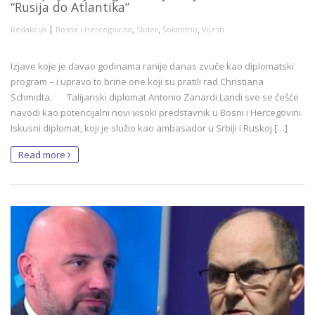
“Rusija do Atlantika”
|
,
,
,
Redakcija
Bosna i Hercegovina
Slider
Šokantno
Vijesti
Izjave koje je davao godinama ranije danas zvuče kao diplomatski
program – i upravo to brine one koji su pratili rad Christiana
Schmidta. Talijanski diplomat Antonio Zanardi Landi sve se češće
navodi kao potencijalni novi visoki predstavnik u Bosni i Hercegovini.
Iskusni diplomat, koji je služio kao ambasador u Srbiji i Ruskoj […]
Read more