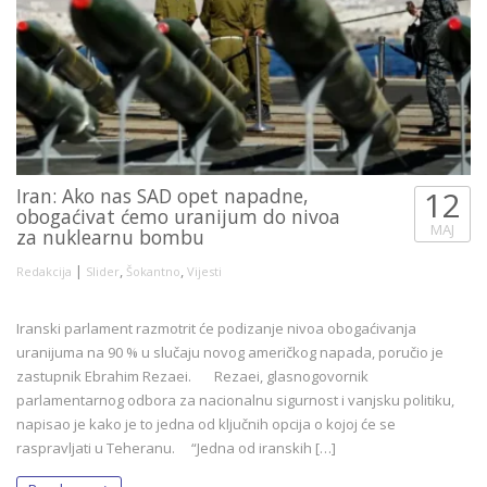
Iran: Ako nas SAD opet napadne,
12
obogaćivat ćemo uranijum do nivoa
MAJ
za nuklearnu bombu
|
,
,
Redakcija
Slider
Šokantno
Vijesti
Iranski parlament razmotrit će podizanje nivoa obogaćivanja
uranijuma na 90 % u slučaju novog američkog napada, poručio je
zastupnik Ebrahim Rezaei. Rezaei, glasnogovornik
parlamentarnog odbora za nacionalnu sigurnost i vanjsku politiku,
napisao je kako je to jedna od ključnih opcija o kojoj će se
raspravljati u Teheranu. “Jedna od iranskih […]