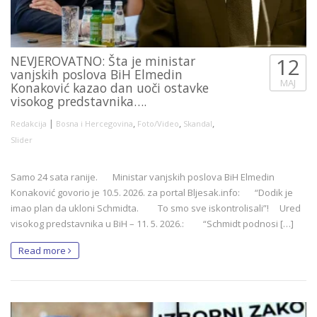
NEVJEROVATNO: Šta je ministar
12
vanjskih poslova BiH Elmedin
MAJ
Konaković kazao dan uoči ostavke
visokog predstavnika….
|
,
,
,
Redakcija
Bosna i Hercegovina
Foto/Video
Skandal
Slider
Samo 24 sata ranije. Ministar vanjskih poslova BiH Elmedin
Konaković govorio je 10.5. 2026. za portal Bljesak.info: “Dodik je
imao plan da ukloni Schmidta. To smo sve iskontrolisali”! Ured
visokog predstavnika u BiH – 11. 5. 2026.: “Schmidt podnosi […]
Read more