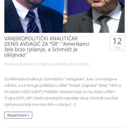
VANJSKOPOLITIČKI ANALITIČAR
12
DENIS AVDAGIĆ ZA “SB”: “Amerikanci
MAJ
žele brzo rješenje, a Schmidt je
oklijevao”
|
,
,
,
Redakcija
Bosna i Hercegovina
Skandal
Slider
Vijesti
Za Milorada Dodika je Schmidt bio “nelegalan”, kao i sve njegove
odluke, a za mnoge političare u FBiH “čovjek Zagreba” (čitaj: “HDZ-a
Hrvatske i HDZ-a BiH”). Političke stranke koje su na vlasti u FBiH –
Trojka (SDP, NiP i Naša stranka) bi najradije da je Schmidt završao
cijeli posao koji one nisu bile u stanju […]
Read more