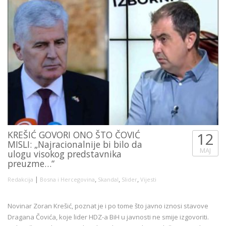
KREŠIĆ GOVORI ONO ŠTO ČOVIĆ
12
MISLI: „Najracionalnije bi bilo da
MAJ
ulogu visokog predstavnika
preuzme…“
|
,
,
,
Redakcija
Bosna i Hercegovina
Skandal
Slider
Vijesti
Novinar Zoran Krešić, poznat je i po tome što javno iznosi stavove
Dragana Čovića, koje lider HDZ-a BiH u javnosti ne smije izgovoriti.