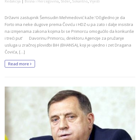
|
,
,
,
Redakcija
Bosna i Hercegovina
Slider
Šokantno
Vijesti
Državni zastupnik Šemsudin Mehmedović kaže:'Očigledno je da
Forto ima neke dugove prema Čoviću i HDZ-u pa zato i dalje insistira
na izmjenama zakona kojima bi se Primorcu omogućilo da konkuriše
i treći put’ Davorinu Primorcu, direktoru Agencije za pružanje
usluga u zračnoj plovidbi BiH (BHANSA), koji je ujedno i zet Dragana
Čovića, […]
Read more