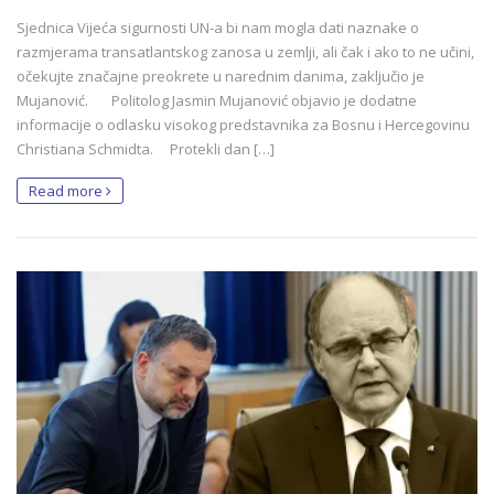
Sjednica Vijeća sigurnosti UN-a bi nam mogla dati naznake o
razmjerama transatlantskog zanosa u zemlji, ali čak i ako to ne učini,
očekujte značajne preokrete u narednim danima, zaključio je
Mujanović. Politolog Jasmin Mujanović objavio je dodatne
informacije o odlasku visokog predstavnika za Bosnu i Hercegovinu
Christiana Schmidta. Protekli dan […]
Read more