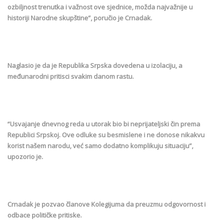
ozbiljnost trenutka i važnost ove sjednice, možda najvažnije u
historiji Narodne skupštine”, poručio je Crnadak.
Naglasio je da je Republika Srpska dovedena u izolaciju, a
međunarodni pritisci svakim danom rastu.
“Usvajanje dnevnog reda u utorak bio bi neprijateljski čin prema
Republici Srpskoj. Ove odluke su besmislene i ne donose nikakvu
korist našem narodu, već samo dodatno komplikuju situaciju”,
upozorio je.
Crnadak je pozvao članove Kolegijuma da preuzmu odgovornost i
odbace političke pritiske.