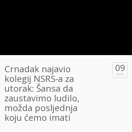
09
Crnadak najavio
MAR
kolegij NSRS-a za
utorak: Šansa da
zaustavimo ludilo,
možda posljednja
koju ćemo imati