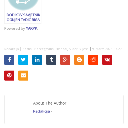
DODIKOV SAVJETNIK
OGNJEN TADIĆ RIGA
VATRU:
Powered by
YARPP
.
“Konakovićevi
zahtjevi su razlog
da se dopunskom
odlukom kazni FBiH”
|
,
,
,
|
Redakcija
Bosna i Hercegovina
Skandal
Slider
Vijesti
9. Marta 2025. 14:27
About The Author
Redakcija
-