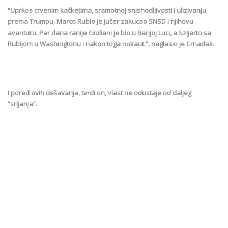
“Uprkos crvenim kačketima, sramotnoj snishodljivosti i ulizivanju
prema Trumpu, Marco Rubio je jučer zakucao SNSD i njihovu
avanturu. Par dana ranije Giuliani je bio u Banjoj Luci, a Szijarto sa
Rubijom u Washingtonu i nakon toga nokaut.”, naglasio je Crnadak.
I pored ovih dešavanja, tvrdi on, vlast ne odustaje od daljeg
“srljanja”.