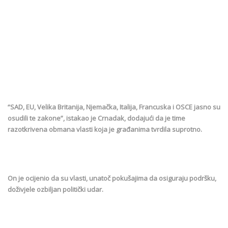
“SAD, EU, Velika Britanija, Njemačka, Italija, Francuska i OSCE jasno su
osudili te zakone”, istakao je Crnadak, dodajući da je time
razotkrivena obmana vlasti koja je građanima tvrdila suprotno.
On je ocijenio da su vlasti, unatoč pokušajima da osiguraju podršku,
doživjele ozbiljan politički udar.