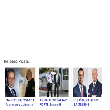
Related Posts:
NA REDU JE OSMICA:
ARNAUTOV ŠAMAR
PLJUŠTE ZAHTJEVI
Afere su godinama
FORTI: Smanjiti
ZA SMJENE
pratile šefa
troškove političara i
MINISTARA: I