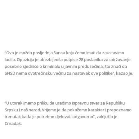
“Ovo je možda posljednja šansa koju ćemo imati da zaustavimo
ludilo. Opozicija je obezbijedila potpise 28 poslanika za održavanje
posebne sjednice o kriminalu u javnim preduzećima, što znači da
SNSD nema dvotrećinsku većinu za nastavak ove politike”, kazao je.
“U utorak imamo priliku da uradimo ispravnu stvar za Republiku
Srpsku i naš narod. Vrijeme je da pokažemo karakter i prepoznamo
trenutak kada je potrebno djelovati odgovorno”, zaključio je
Crnadak.