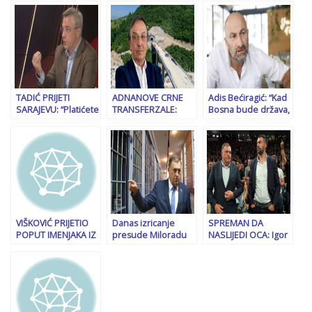
obavještajne službe
biće novca za veći
Zukanu Helezu se
Osmana
minimalac
trese fotelja, njegov
Mehmedagića, dok
zamjenik iznio
je bio u pritvoru…
ozbiljne optužbe
TADIĆ PRIJETI
ADNANOVE CRNE
Adis Bećiragić: “Kad
SARAJEVU: “Platićete
TRANSFERZALE:
Bosna bude država,
veliku cijenu mržnje
Terzić je
imat ćemo uspjeha
koju ste godinama
pogodovao
u sportu! Mi smo
sijali!”
Čovićevoj
ratnici, pobijedit
građevinskoj mafiji
ćemo!”
da zgrnu milione –
on u ćuzu, oni na
Brione!
VIŠKOVIĆ PRIJETIO
Danas izricanje
SPREMAN DA
POPUT IMENJAKA IZ
presude Miloradu
NASLIJEDI OCA: Igor
HAGA: “Dozovite se
Dodiku: Kakva ga
Dodik pobjesnio na
pameti!”
kazna čeka?
opoziciju -“Kukavice
Draško, Milan i
Nebojša su čak i
povukli…”