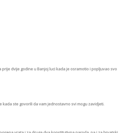
 prije dvije godine u Banjoj luci kada je osramotio i popljuvao svo
je kada ste govorili da vam jednostavno svi mogu zavidjeti.
otvorena vrata i za druga dva konstitutivna naroda, pa i za hrvatski