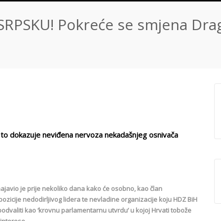
SRPSKU! Pokreće se smjena Dra
 i to dokazuje neviđena nervoza nekadašnjeg osnivača
najavio je prije nekoliko dana kako će osobno, kao član
zicije nedodirljivog lidera te nevladine organizacije koju HDZ BiH
a podvaliti kao ‘krovnu parlamentarnu utvrdu’ u kojoj Hrvati tobože