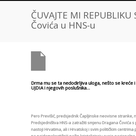
ČUVAJTE MI REPUBLIKU 
Čovića u HNS-u
Drma mu se ta nedodirljiva uloga, nešto se kreće
UJDIA i njegovih poslušnika…
Pero Previšić, predsjednik Čapljinske neovisne stranke, 
Predsjedništva HNS-a zatražiti smjenu Dragana Čovića s po
nastoji Hrvatima, ali i Hrvatskoj i svim političkim centrim