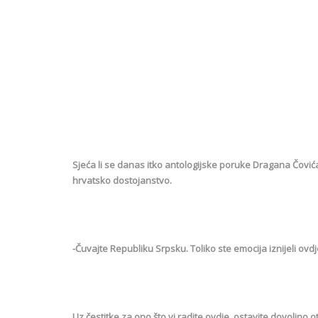
Sjeća li se danas itko antologijske poruke Dragana Čovića
hrvatsko dostojanstvo.
-Čuvajte Republiku Srpsku. Toliko ste emocija iznijeli ovd
Uz čestitke za ono što vi radite ovdje, ostavite dovoljno 