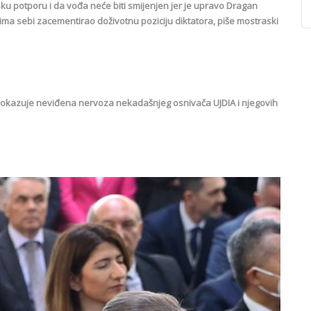
ku potporu i da vođa neće biti smijenjen jer je upravo Dragan
ma sebi zacementirao doživotnu poziciju diktatora, piše mostraski
to dokazuje neviđena nervoza nekadašnjeg osnivača UJDIA i njegovih