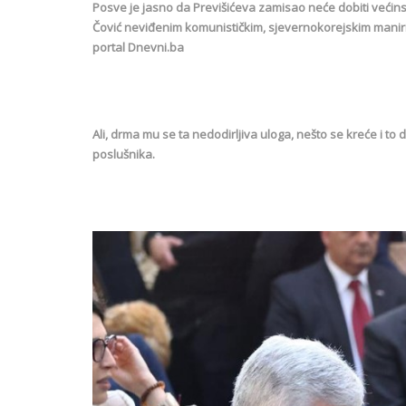
Posve je jasno da Previšićeva zamisao neće dobiti većins
Čović neviđenim komunističkim, sjevernokorejskim maniri
portal Dnevni.ba
Ali, drma mu se ta nedodirljiva uloga, nešto se kreće i 
poslušnika.