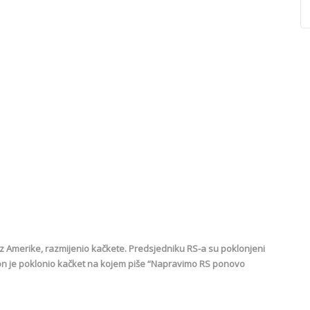
 iz Amerike, razmijenio kačkete. Predsjedniku RS-a su poklonjeni
n je poklonio kačket na kojem piše “Napravimo RS ponovo