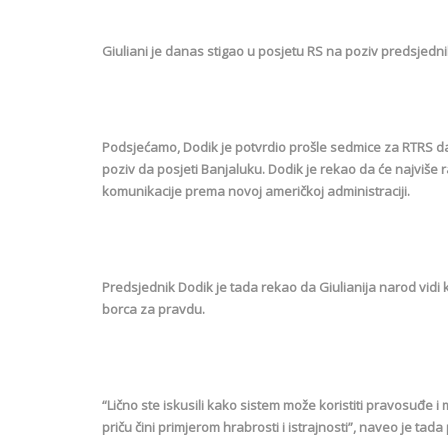
Giuliani je danas stigao u posjetu RS na poziv predsjedn
Podsjećamo, Dodik je potvrdio prošle sedmice za RTRS da 
poziv da posjeti Banjaluku. Dodik je rekao da će najviše r
komunikacije prema novoj američkoj administraciji.
Predsjednik Dodik je tada rekao da Giulianija narod vidi
borca za pravdu.
“Lično ste iskusili kako sistem može koristiti pravosuđe 
priču čini primjerom hrabrosti i istrajnosti”, naveo je tad