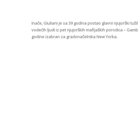
Inače, Giuliani je sa 39 godina postao glavni njujorški tu
vodećih ljudi iz pet njujorških mafijaških porodica – Ga
godine izabran za gradonačelnika New Yorka.