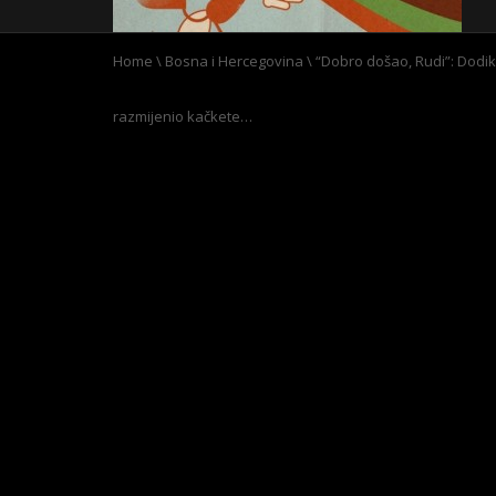
Home
\
Bosna i Hercegovina
\
“Dobro došao, Rudi”: Dodik 
razmijenio kačkete…