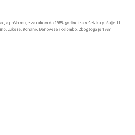
žilac, a pošlo mu je za rukom da 1985. godine iza rešetaka pošalje 11
mbino, Lukeze, Bonano, Đenoveze i Kolombo. Zbog toga je 1993.