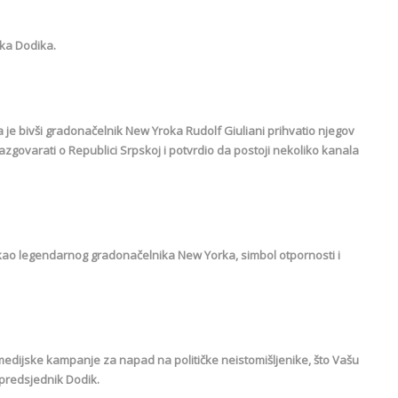
ika Dodika.
je bivši gradonačelnik New Yroka Rudolf Giuliani prihvatio njegov
azgovarati o Republici Srpskoj i potvrdio da postoji nekoliko kanala
 kao legendarnog gradonačelnika New Yorka, simbol otpornosti i
i medijske kampanje za napad na političke neistomišljenike, što Vašu
a predsjednik Dodik.