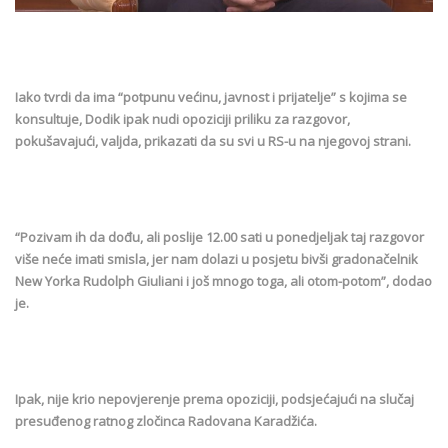
Iako tvrdi da ima “potpunu većinu, javnost i prijatelje” s kojima se
konsultuje, Dodik ipak nudi opoziciji priliku za razgovor,
pokušavajući, valjda, prikazati da su svi u RS-u na njegovoj strani.
“Pozivam ih da dođu, ali poslije 12.00 sati u ponedjeljak taj razgovor
više neće imati smisla, jer nam dolazi u posjetu bivši gradonačelnik
New Yorka Rudolph Giuliani i još mnogo toga, ali otom-potom”, dodao
je.
Ipak, nije krio nepovjerenje prema opoziciji, podsjećajući na slučaj
presuđenog ratnog zločinca Radovana Karadžića.