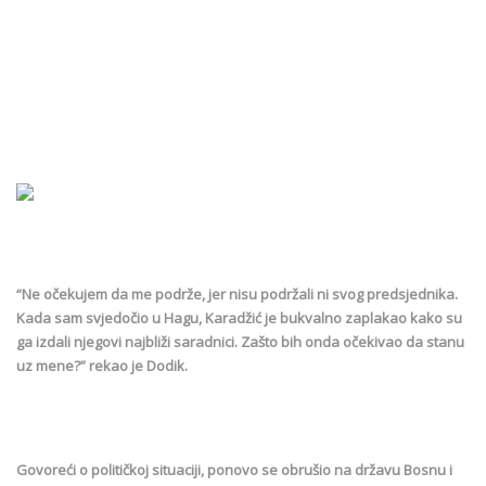
“Ne očekujem da me podrže, jer nisu podržali ni svog predsjednika.
Kada sam svjedočio u Hagu, Karadžić je bukvalno zaplakao kako su
ga izdali njegovi najbliži saradnici. Zašto bih onda očekivao da stanu
uz mene?” rekao je Dodik.
Govoreći o političkoj situaciji, ponovo se obrušio na državu Bosnu i