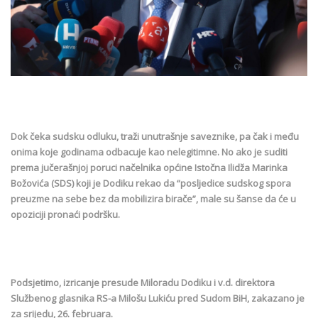
Dok čeka sudsku odluku, traži unutrašnje saveznike, pa čak i među
onima koje godinama odbacuje kao nelegitimne. No ako je suditi
prema jučerašnjoj poruci načelnika općine Istočna Ilidža Marinka
Božovića (SDS) koji je Dodiku rekao da “posljedice sudskog spora
preuzme na sebe bez da mobilizira birače”, male su šanse da će u
opoziciji pronaći podršku.
Podsjetimo, izricanje presude Miloradu Dodiku i v.d. direktora
Službenog glasnika RS-a Milošu Lukiću pred Sudom BiH, zakazano je
za srijedu, 26. februara.