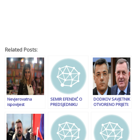
Related Posts:
Nevjerovatna
SEMIR EFENDIĆ O
DODIKOV SAVJETNIK
ispovijest
PREDSJEDNIKU
OTVORENO PRIJETI:
književnice
SRBIJE: “Vučić je
“Sada smo svi u
Aleksandre
opasan po Bosnu i
situaciji – ili da se
Mihajlović: Mama mi
Hercegovinu, a
lome zubi
je Srpkinja iz
način na koji vodi
političkom Sarajevu
Bratunca, otac
Srbiju neće…”
ili da nas…”
musliman iz