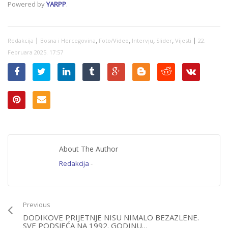
Powered by
YARPP
.
neće doći
|
,
,
,
,
|
Redakcija
Bosna i Hercegovina
Foto/Video
Intervju
Slider
Vijesti
22.
Februara 2025. 17:57
About The Author
Redakcija
-
Previous
DODIKOVE PRIJETNJE NISU NIMALO BEZAZLENE.
SVE PODSJEĆA NA 1992. GODINU…