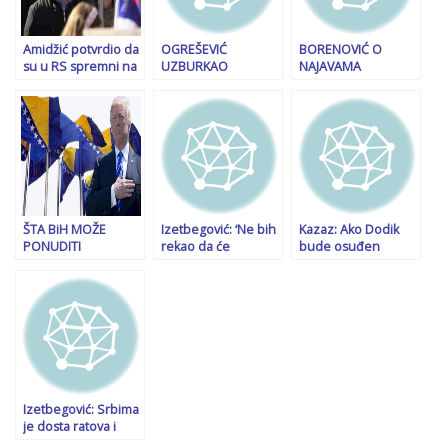
Srebrenice. Krenula
sam pješke da ga
tražim
Amidžić potvrdio da
OGREŠEVIĆ
BORENOVIĆ O
su u RS spremni na
UZBURKAO
NAJAVAMA
‘radikalne reakcije’:
JAVNOST: “Nadam
“RADIKALNIH MJERA”
Dodiku se sudi
da Čović neće
IZ RS-a: “Dodik više
samo zato što je
proglasiti i
nije vladar BiH, dio
Srbin i mi idemo u
promovirati kao
SNSD-a…”
g**o preživljavanje
vitalni nacionalni
interes…”
ŠTA BiH MOŽE
Izetbegović: ‘Ne bih
Kazaz: Ako Dodik
PONUDITI
rekao da će
bude osuđen
TRUMPOVOJ
Milorada Dodika iko
imamo najveću
ADMINISTRACIJI:
poslati u zatvor, ali
krizu, policija i
“Imamo
očekujem onu
vojska moraju biti u
respektabilnu
drugu kaznu,
pripravnosti! Na
namjensku
važniju…’
sutkinji Uzunović je
industriju, trebamo
ogroman teret
otvoriti…”
Izetbegović: Srbima
je dosta ratova i
belaja, do sukoba