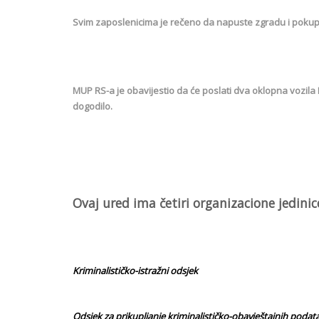
Svim zaposlenicima je rečeno da napuste zgradu i pokupe s
MUP RS-a je obavijestio da će poslati dva oklopna vozila
dogodilo.
Ovaj ured ima četiri organizacione jedinic
Kriminalističko-istražni odsjek
Odsjek za prikupljanje kriminalističko-obavještajnih podat