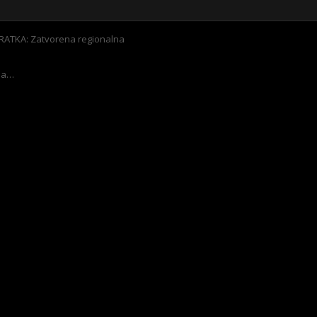
ATKA: Zatvorena regionalna
 da…