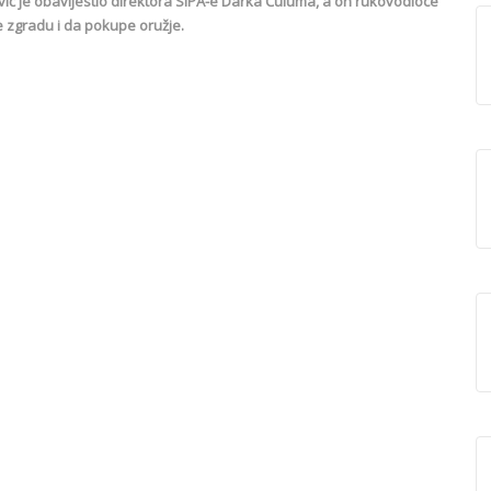
vić je obavijestio direktora SIPA-e Darka Ćuluma, a on rukovodioce
 zgradu i da pokupe oružje.