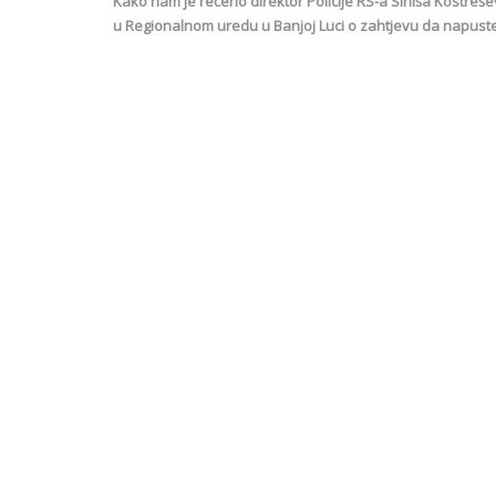
Kako nam je rečeno direktor Policije RS-a Siniša Kostreše
u Regionalnom uredu u Banjoj Luci o zahtjevu da napuste