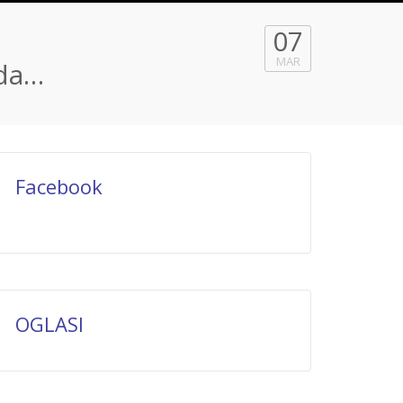
07
a
MAR
 da…
Facebook
OGLASI