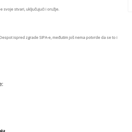
voje stvari, uključujući i oružje.
 Despot ispred zgrade SIPA-e, međutim još nema potvrde da se to i
e:
aka