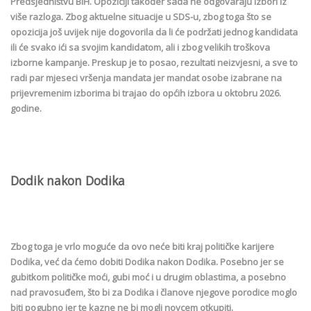
Predsjedništvu BiH. Opoziciji također sada ne odgovaraju izbori iz
više razloga. Zbog aktuelne situacije u SDS-u, zbog toga što se
opozicija još uvijek nije dogovorila da li će podržati jednog kandidata
ili će svako ići sa svojim kandidatom, ali i zbog velikih troškova
izborne kampanje. Preskup je to posao, rezultati neizvjesni, a sve to
radi par mjeseci vršenja mandata jer mandat osobe izabrane na
prijevremenim izborima bi trajao do općih izbora u oktobru 2026.
godine.
Dodik nakon Dodika
Zbog toga je vrlo moguće da ovo neće biti kraj političke karijere
Dodika, već da ćemo dobiti Dodika nakon Dodika. Posebno jer se
gubitkom političke moći, gubi moć i u drugim oblastima, a posebno
nad pravosuđem, što bi za Dodika i članove njegove porodice moglo
biti pogubno jer te kazne ne bi mogli novcem otkupiti.