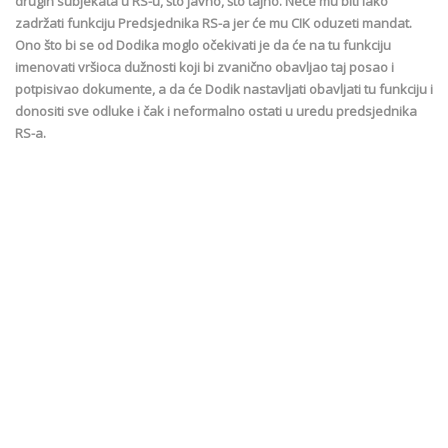
drugih subjekata u RS-u, što javno, što tajno. Neće mu biti lako
zadržati funkciju Predsjednika RS-a jer će mu CIK oduzeti mandat.
Ono što bi se od Dodika moglo očekivati je da će na tu funkciju
imenovati vršioca dužnosti koji bi zvanično obavljao taj posao i
potpisivao dokumente, a da će Dodik nastavljati obavljati tu funkciju i
donositi sve odluke i čak i neformalno ostati u uredu predsjednika
RS-a.