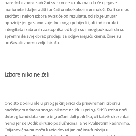
narednih izbora zadržati sve konce u rukama i da će njegove
marionete i dalje raditi i pričati onako kako im on naloži. Da li će moć
zadržati i nakon izbora ovisit će od rezultata, od sloge unutar
opozicije jer ga samo zajedno mogu pobijediti, ali i od morala i
integriteta izabranih zastupnika od kojih su mnogi pokazali da su
spremni da svoj obraz prodaju za odgovarajuću cijenu, čime su
urušavali izbornu volju birača.
Izbore niko ne želi
Ono što Dodiku ide u prilog je činjenica da prijevremeni izbori u
sadašnjem odnosu snaga, nikome ne idu u prilog. SNSD treba naći
dobrog kandidata kome bi građani dali podršku, ali takvih skoro da i
nema jer se Dodik okružio poslušnicima, a ne kvalitetnim kadrovima.
Cvijanović se ne može kanididovati jer već ima funkciju u