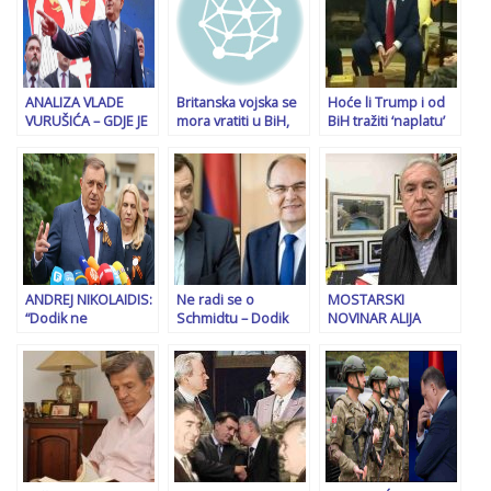
ANALIZA VLADE
Britanska vojska se
Hoće li Trump i od
VURUŠIĆA – GDJE JE
mora vratiti u BiH,
BiH tražiti ‘naplatu’
NESTAO
prije nego što
donacija kao od
PREDSJEDNIK RS:
postane kasno! To
Ukrajine ili
Vučić mu je dao
nije samo pitanje
Grenlanda?
elitnu vilu, Orban
regionalne
najbolje specijalce,
sigurnosti…
ali Dodika spašava
treći čovjek!?
ANDREJ NIKOLAIDIS:
Ne radi se o
MOSTARSKI
“Dodik ne
Schmidtu – Dodik
NOVINAR ALIJA
pobjeđuje. On
ruši Bosnu i
BEHRAM: Braća po
trijumfuje”
Hercegovinu: Ispod
podjeli, Dodik i
površine krije se
Čović, neće
mnogo širi strateški
odustati!
plan!