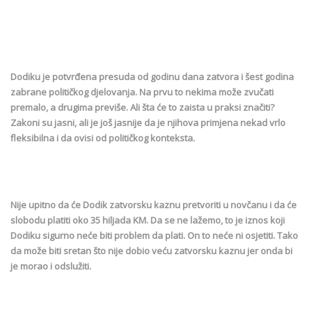
Dodiku je potvrđena presuda od godinu dana zatvora i šest godina
zabrane političkog djelovanja. Na prvu to nekima može zvučati
premalo, a drugima previše. Ali šta će to zaista u praksi značiti?
Zakoni su jasni, ali je još jasnije da je njihova primjena nekad vrlo
fleksibilna i da ovisi od političkog konteksta.
Nije upitno da će Dodik zatvorsku kaznu pretvoriti u novčanu i da će
slobodu platiti oko 35 hiljada KM. Da se ne lažemo, to je iznos koji
Dodiku sigurno neće biti problem da plati. On to neće ni osjetiti. Tako
da može biti sretan što nije dobio veću zatvorsku kaznu jer onda bi
je morao i odslužiti.