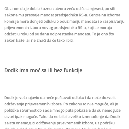
Obzirom da je dobio kaznu zatvora veću od šest mjeseci, po sili
zakona mu prestaje mandat predsjednika RS-a. Centralna izborna
komisija mora donijeti odluku o oduzimanju mandata i o raspisivanju
prijevremenih izbora novog predsjednika RS-a, koji se moraju
održati u roku od 90 dana od prestanka mandata. To je ono što
zakon kaže, ali ne znači da će tako i biti.
Dodik ima moć sa ili bez funkcije
Dodik je već najavio da neće poštovati odluku i da neće dozvoliti
održavanje prijevremenih izbora. Po zakonu to nije moguće, ali je
politička stvarnost do sada mnogo puta pokazala da su nemoguće
stvari ipak moguće. Tako da ne bi bilo veliko iznenađenje da Dodik
zaista onemogući održavanje prijevremenih izbora, uz podršku