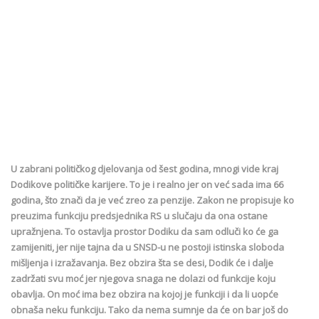
U zabrani političkog djelovanja od šest godina, mnogi vide kraj
Dodikove političke karijere. To je i realno jer on već sada ima 66
godina, što znači da je već zreo za penzije. Zakon ne propisuje ko
preuzima funkciju predsjednika RS u slučaju da ona ostane
upražnjena. To ostavlja prostor Dodiku da sam odluči ko će ga
zamijeniti, jer nije tajna da u SNSD-u ne postoji istinska sloboda
mišljenja i izražavanja. Bez obzira šta se desi, Dodik će i dalje
zadržati svu moć jer njegova snaga ne dolazi od funkcije koju
obavlja. On moć ima bez obzira na kojoj je funkciji i da li uopće
obnaša neku funkciju. Tako da nema sumnje da će on bar još do