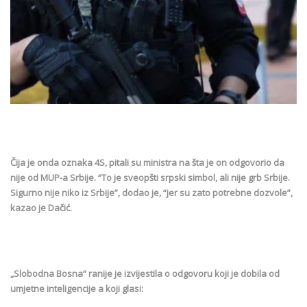
Čija je onda oznaka 4S, pitali su ministra na šta je on odgovorio da
nije od MUP-a Srbije. “To je sveopšti srpski simbol, ali nije grb Srbije.
Sigurno nije niko iz Srbije”, dodao je, “jer su zato potrebne dozvole”,
kazao je Dačić.
„Slobodna Bosna“ ranije je izvijestila o odgovoru koji je dobila od
umjetne inteligencije a koji glasi: