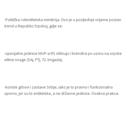
-Politička i identitetska mimikrija. Ovo je u posljednje vrijeme postao
trend u Republici Srpskoj, gdje se:
-specijalne jedinice MUP-a RS stilizuju i brendira po uzoru na srpske
elitne snage (SAJ, PTJ, 72. brigada),
-koriste grbovi i zastave Srbije, iako je to pravno i funkcionalno
sporno, jer su to entitetske, a ne državne jedinice. Ovakva praksa: