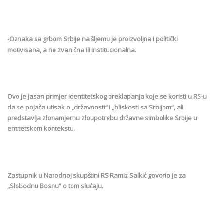
-Oznaka sa grbom Srbije na šljemu je proizvoljna i politički
motivisana, a ne zvanična ili institucionalna.
Ovo je jasan primjer identitetskog preklapanja koje se koristi u RS-u
da se pojača utisak o „državnosti“ i „bliskosti sa Srbijom“, ali
predstavlja zlonamjernu zloupotrebu državne simbolike Srbije u
entitetskom kontekstu.
Zastupnik u Narodnoj skupštini RS Ramiz Salkić govorio je za
„Slobodnu Bosnu“ o tom slučaju.