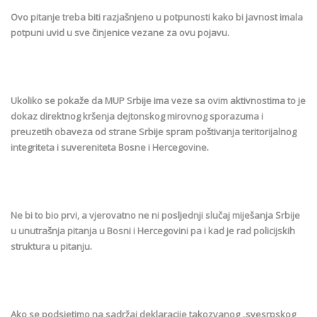
Ovo pitanje treba biti razjašnjeno u potpunosti kako bi javnost imala
potpuni uvid u sve činjenice vezane za ovu pojavu.
Ukoliko se pokaže da MUP Srbije ima veze sa ovim aktivnostima to je
dokaz direktnog kršenja dejtonskog mirovnog sporazuma i
preuzetih obaveza od strane Srbije spram poštivanja teritorijalnog
integriteta i suvereniteta Bosne i Hercegovine.
Ne bi to bio prvi, a vjerovatno ne ni posljednji slučaj miješanja Srbije
u unutrašnja pitanja u Bosni i Hercegovini pa i kad je rad policijskih
struktura u pitanju.
Ako se podsjetimo na sadržaj deklaracije takozvanog „svesrpskog