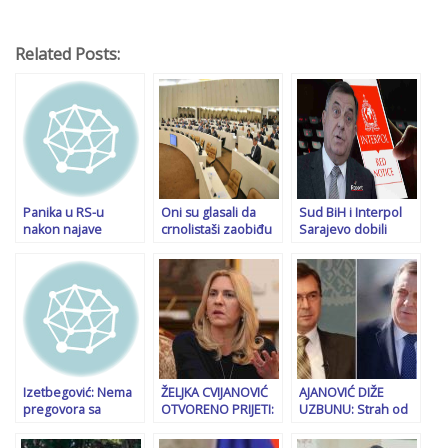
Related Posts:
Panika u RS-u
Oni su glasali da
Sud BiH i Interpol
nakon najave
crnolistaši zaobiđu
Sarajevo dobili
tražene kazne za
sankcije i da primaju
odgovor iz Lyona:
Dodika: Poručuju da
ogromne plate u
Naveden razlog
je “odgovor
kešu
odbijanja crvene
spreman”
potjernice za
Miloradom Dodikom
Izetbegović: Nema
ŽELJKA CVIJANOVIĆ
AJANOVIĆ DIŽE
pregovora sa
OTVORENO PRIJETI:
UZBUNU: Strah od
Dodikom, vrijeme je
“Ukoliko druga dva
lažnih patriota, kriju
da se krene sa
člana
li galamom dogovor