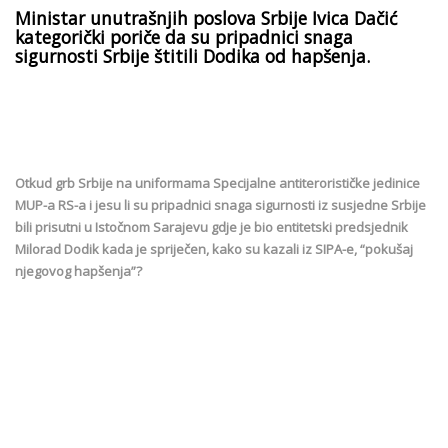
Ministar unutrašnjih poslova Srbije Ivica Dačić
kategorički poriče da su pripadnici snaga
sigurnosti Srbije štitili Dodika od hapšenja.
Otkud grb Srbije na uniformama Specijalne antiterorističke jedinice
MUP-a RS-a i jesu li su pripadnici snaga sigurnosti iz susjedne Srbije
bili prisutni u Istočnom Sarajevu gdje je bio entitetski predsjednik
Milorad Dodik kada je spriječen, kako su kazali iz SIPA-e, “pokušaj
njegovog hapšenja”?