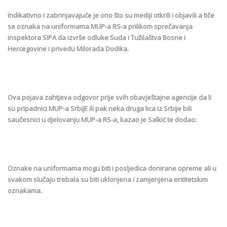
Indikativno i zabrinjavajuće je ono što su mediji otkrili i objavili a tiče
se oznaka na uniformama MUP-a RS-a prilikom sprečavanja
inspektora SIPA da izvrše odluke Suda i Tužilaštva Bosne i
Hercegovine i privedu Milorada Dodika.
Ova pojava zahtjeva odgovor prije svih obavještajne agencije da li
su pripadnici MUP-a SrbijE ili pak neka druga lica iz Srbije bili
saučesnici u djelovanju MUP-a RS-a, kazao je Salkić te dodao:
Oznake na uniformama mogu biti i posljedica donirane opreme ali u
svakom slučaju trebala su biti uklonjena i zamjenjena entitetskim
oznakama.