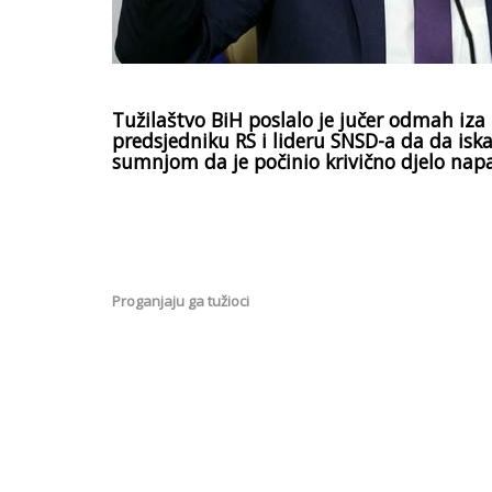
Tužilaštvo BiH poslalo je jučer odmah iza
predsjedniku RS i lideru SNSD-a da da iska
sumnjom da je počinio krivično djelo nap
Proganjaju ga tužioci