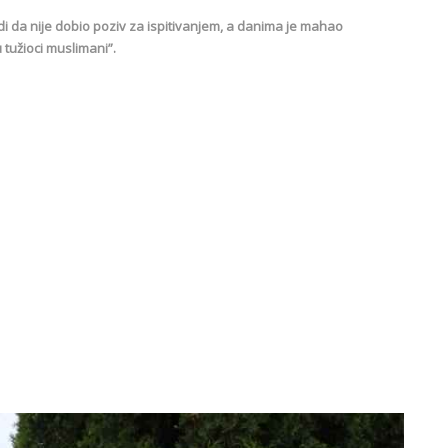
vrdi da nije dobio poziv za ispitivanjem, a danima je mahao
tužioci muslimani”.