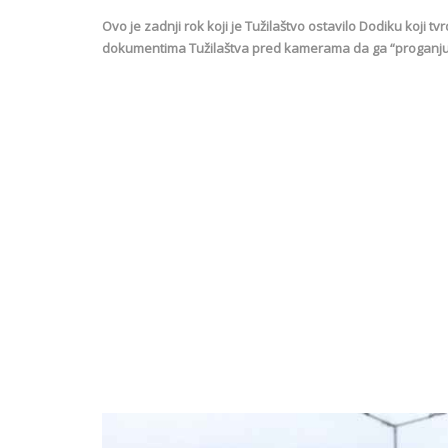
Ovo je zadnji rok koji je Tužilaštvo ostavilo Dodiku koji t
dokumentima Tužilaštva pred kamerama da ga “proganju 