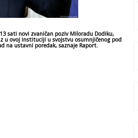
 13 sati novi zvaničan poziv Miloradu Dodiku,
z u ovoj instituciji u svojstvu osumnjičenog pod
ad na ustavni poredak, saznaje Raport.