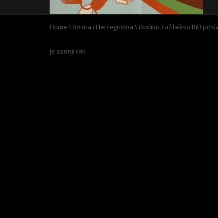
Home
\
Bosna i Hercegovina
\
Dodiku Tužilaštvo BiH posla
je zadnji rok