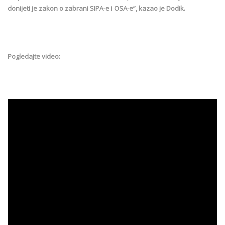
donijeti je zakon o zabrani SIPA-e i OSA-e”, kazao je Dodik.
Pogledajte video: