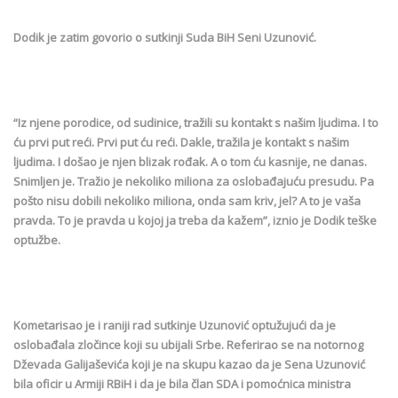
Dodik je zatim govorio o sutkinji Suda BiH Seni Uzunović.
“Iz njene porodice, od sudinice, tražili su kontakt s našim ljudima. I to
ću prvi put reći. Prvi put ću reći. Dakle, tražila je kontakt s našim
ljudima. I došao je njen blizak rođak. A o tom ću kasnije, ne danas.
Snimljen je. Tražio je nekoliko miliona za oslobađajuću presudu. Pa
pošto nisu dobili nekoliko miliona, onda sam kriv, jel? A to je vaša
pravda. To je pravda u kojoj ja treba da kažem”, iznio je Dodik teške
optužbe.
Kometarisao je i raniji rad sutkinje Uzunović optužujući da je
oslobađala zločince koji su ubijali Srbe. Referirao se na notornog
Dževada Galijaševića koji je na skupu kazao da je Sena Uzunović
bila oficir u Armiji RBiH i da je bila član SDA i pomoćnica ministra