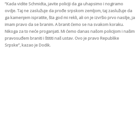
“Kada vidite Schmidta, javite policiji da ga uhapsimo i nogiramo
ovdje. Taj ne zaslužuje da prođe srpskom zemljom, taj zaslužuje da
ga kamenjem ispratite, šta god mi rekli, ali on je izvršio prvo nasilje, ja
imam pravo da se branim. A branit ćemo se na svakom koraku.
Nikoga za to neće proganjati. Mi ćemo danas našom policijom i našim
pravosuđem braniti i štititi naš ustav. Ovo je pravo Republike
Srpske”, kazao je Dodik.