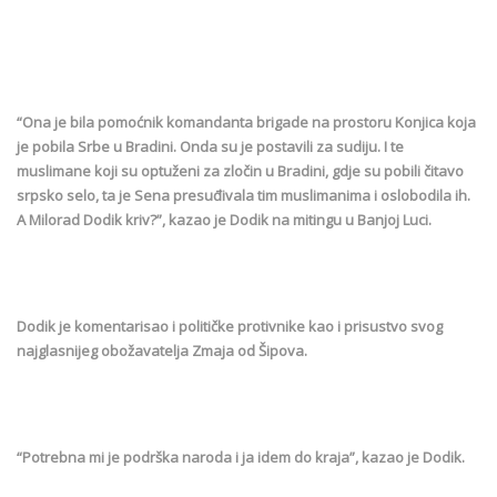
“Ona je bila pomoćnik komandanta brigade na prostoru Konjica koja
je pobila Srbe u Bradini. Onda su je postavili za sudiju. I te
muslimane koji su optuženi za zločin u Bradini, gdje su pobili čitavo
srpsko selo, ta je Sena presuđivala tim muslimanima i oslobodila ih.
A Milorad Dodik kriv?”, kazao je Dodik na mitingu u Banjoj Luci.
Dodik je komentarisao i političke protivnike kao i prisustvo svog
najglasnijeg obožavatelja Zmaja od Šipova.
“Potrebna mi je podrška naroda i ja idem do kraja”, kazao je Dodik.