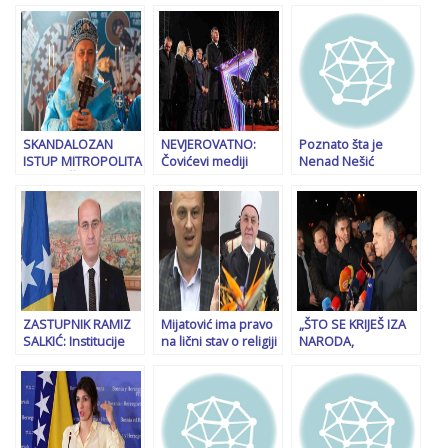
SKANDALOZAN
NEVJEROVATNO:
Poznato šta je
ISTUP MITROPOLITA
Čovićevi mediji
Nenad Nešić
ZVORNIČKO –
pronašli „krivca“ za
napisao u
TUZLANSKOG:
proslavu
neopozivoj ostavci
“Republika Srpska je
neustavnog 9.
nastala na
januara u Banjoj
temeljima
Luci…
svetosavlja i mora
ostati…”
ZASTUPNIK RAMIZ
Mijatović ima pravo
„ŠTO SE KRIJEŠ IZA
SALKIĆ: Institucije
na lični stav o religiji
NARODA,
Bosne i
i vjerskim
KUKAVICE…“: Burne
Hercegovine imaju
zajednicama, ali ne
reakcije na
pravo i obavezu da
može izjednačavati
društvenim
spriječe ulazak u
‘Sretenje’ i ‘selam’!
mrežama nakon
državu…
istupa Milorada
Dodika…