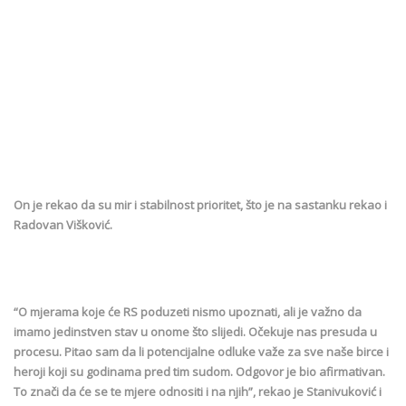
On je rekao da su mir i stabilnost prioritet, što je na sastanku rekao i
Radovan Višković.
“O mjerama koje će RS poduzeti nismo upoznati, ali je važno da
imamo jedinstven stav u onome što slijedi. Očekuje nas presuda u
procesu. Pitao sam da li potencijalne odluke važe za sve naše birce i
heroji koji su godinama pred tim sudom. Odgovor je bio afirmativan.
To znači da će se te mjere odnositi i na njih”, rekao je Stanivuković i