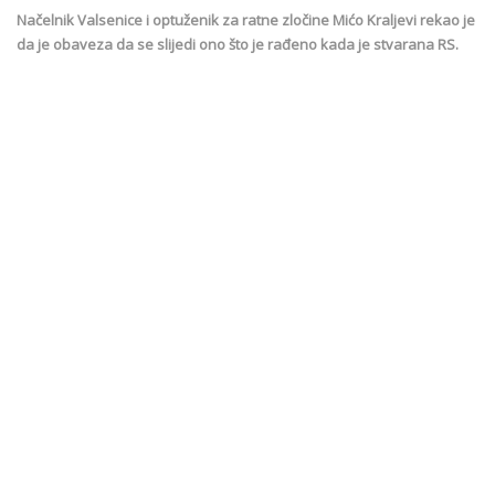
Načelnik Valsenice i optuženik za ratne zločine Mićo Kraljevi rekao je
da je obaveza da se slijedi ono što je rađeno kada je stvarana RS.