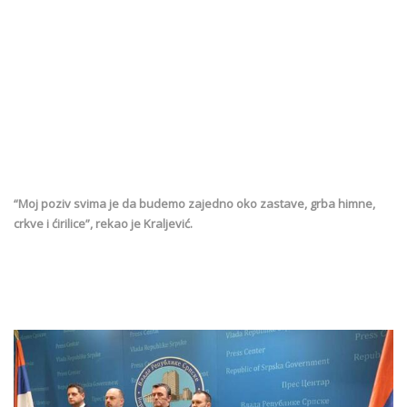
“Moj poziv svima je da budemo zajedno oko zastave, grba himne,
crkve i ćirilice”, rekao je Kraljević.