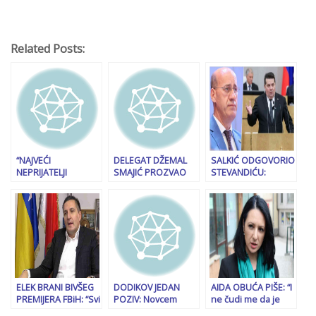
Related Posts:
“NAJVEĆI
DELEGAT DŽEMAL
SALKIĆ ODGOVORIO
NEPRIJATELJI
SMAJIĆ PROZVAO
STEVANDIĆU:
SRPSKOG NARODA
SDP: “Znali ste od
“Slavite jer visoki
SU DODIK I VUČIĆ…”:
početka za ozbiljne
predstavnik nema
Burne reakcije na
sumnje u Nešćevu
hrabrosti da…”
društvenim
podobnost za
mrežama nakon
obavljanje tako
istupa predsjednika
odgovorne funkcije”
bh. entiteta RS…
ELEK BRANI BIVŠEG
DODIKOV JEDAN
AIDA OBUĆA PIŠE: “I
PREMIJERA FBiH: “Svi
POZIV: Novcem
ne čudi me da je
znaju da je Novalić
građana spašava
naš ‘mentor’