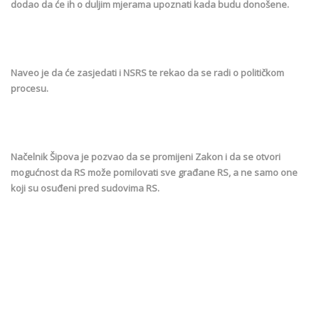
dodao da će ih o duljim mjerama upoznati kada budu donošene.
Naveo je da će zasjedati i NSRS te rekao da se radi o političkom
procesu.
Načelnik Šipova je pozvao da se promijeni Zakon i da se otvori
mogućnost da RS može pomilovati sve građane RS, a ne samo one
koji su osuđeni pred sudovima RS.