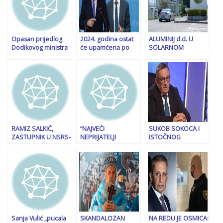
Opasan prijedlog
2024. godina ostat
ALUMINIJ d.d. U
Dodikovog ministra
će upamćena po
SOLARNOM
finansija u Vijeću
dvije pravosudne
BIZNISU Na mjestu
ministara BiH:
prekretnice koje su
ugašene tvornice
Amidžić traži da se
do tada bile
glinice u Mostaru
ozakoni
nezamislive
gradit će se dvije
neograničeno
elektrane od 4,99
povećanje
MW
vrijednosti svih
projekta
RAMIZ SALKIĆ,
“NAJVEĆI
SUKOB SOKOCA I
ZASTUPNIK U NSRS-
NEPRIJATELJI
ISTOČNOG
u: “Pozivam visokog
SRPSKOG NARODA
SARAJEVA: Šta je
predstavnika da u
SU DODIK I VUČIĆ…”:
Milovan Bjelica
skladu sa svojim
Burne reakcije na
poručio
mandatom i ranijim
društvenim
gradonačelniku
odlukama Ustavnog
mrežama nakon
Ljubiši Ćosiću nakon
suda Bosne i
istupa predsjednika
hapšenja Nešića i
Hercegovine poništi
bh. entiteta RS…
Lučića?
zaključak…”
Sanja Vulić „pucala
SKANDALOZAN
NA REDU JE OSMICA: