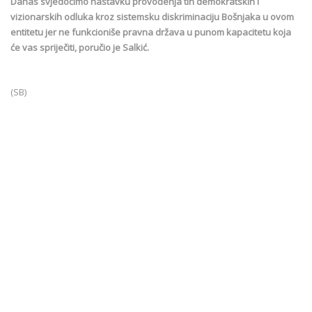
Danas svjedočimo nastavku provođenja tih demokratskih i
vizionarskih odluka kroz sistemsku diskriminaciju Bošnjaka u ovom
entitetu jer ne funkcioniše pravna država u punom kapacitetu koja
će vas spriječiti, poručio je Salkić.
(SB)