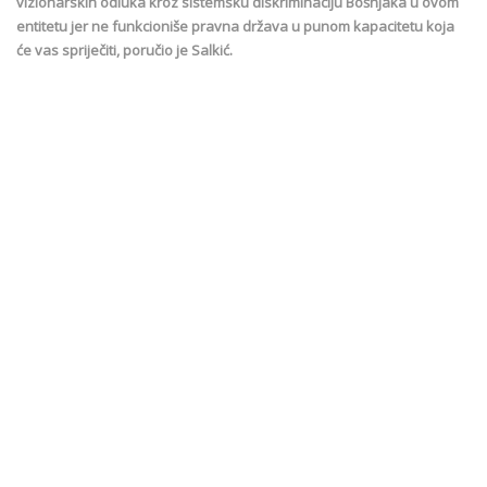
vizionarskih odluka kroz sistemsku diskriminaciju Bošnjaka u ovom
entitetu jer ne funkcioniše pravna država u punom kapacitetu koja
će vas spriječiti, poručio je Salkić.