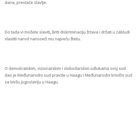
dana, prestaće slavlje.
Do tada vi možete slaviti, širiti diskriminaciju žrtava i držati u zabludi
vlastiti narod nanoseći mu najveću štetu.
O demokratskim, vizionarskim i slobodarskim odlukama svoj sud
dao je Međunarodni sud pravde u Haagu i Međunarodni krivični sud
za bivšu Jugoslaviju u Haagu.