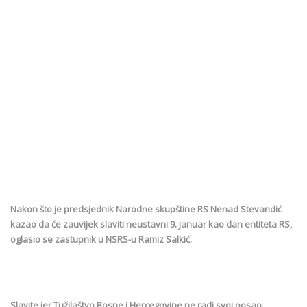
Nakon što je predsjednik Narodne skupštine RS Nenad Stevandić
kazao da će zauvijek slaviti neustavni 9. januar kao dan entiteta RS,
oglasio se zastupnik u NSRS-u Ramiz Salkić.
Slavite jer Tužilaštvo Bosne i Hercegovine ne radi svoj posao.