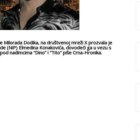
e Milorada Dodika, na društvenoj mreži X prozvala je
avde (NiP) Elmedina Konakovića, dovodeći ga u vezu s
d nadimcima “Dino” i “Tito” piše Crna-Hronika.