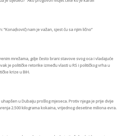
 je sljedeći? “Ako progovori vidjet ćete ko je kartel”
 “Kona(ković) nam je važan, sjest ću sa njim lično”
venim mrežama, gdje često brani stavove svog oca i vladajuće
 je političke retorike između vlasti u RS i političkog vrha u
ičke krize u BiH.
uhapšen u Dubaiju prošlog mjeseca. Protiv njega je prije dvije
enja 2.500 kilograma kokaina, vrijednog desetine miliona evra.