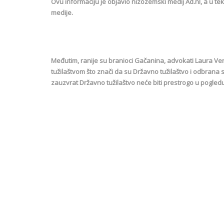
Ovu informaciju je objavio nizozemski medij Ad.nl, a u t
medije.
Međutim, ranije su branioci Gačanina, advokati Laura Ver
tužilaštvom što znači da su Državno tužilaštvo i odbrana
zauzvrat Državno tužilaštvo neće biti prestrogo u pogled