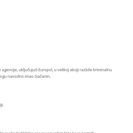
encije, uključujući Europol, u velikoj akciji razbile kriminalnu
ulogu navodno imao Gačanin.
ji.