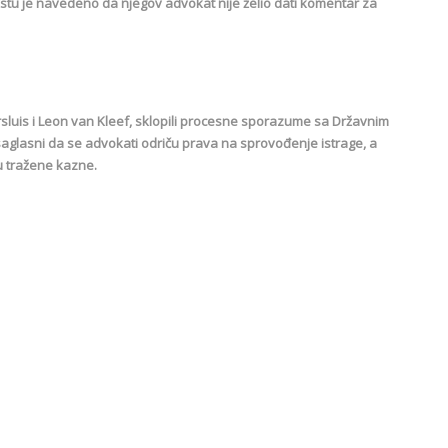
ekstu je navedeno da njegov advokat nije želio dati komentar za
sluis i Leon van Kleef, sklopili procesne sporazume sa Državnim
 saglasni da se advokati odriču prava na sprovođenje istrage, a
u tražene kazne.