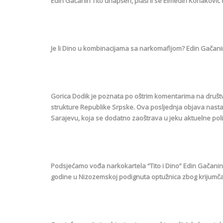
Edin Gačanin Tito uhapšen, plaši li se Elmedin Konaković da
Je li Dino u kombinacijama sa narkomafijom? Edin Gačanin:
Gorica Dodik je poznata po oštrim komentarima na društ
strukture Republike Srpske. Ova posljednja objava nastavak
Sarajevu, koja se dodatno zaoštrava u jeku aktuelne polit
Podsjećamo vođa narkokartela “Tito i Dino” Edin Gačanin 
godine u Nizozemskoj podignuta optužnica zbog krijumčar