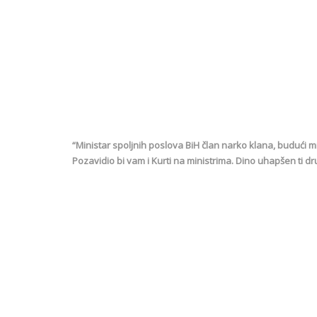
“Ministar spoljnih poslova BiH član narko klana, budući 
Pozavidio bi vam i Kurti na ministrima. Dino uhapšen ti dr