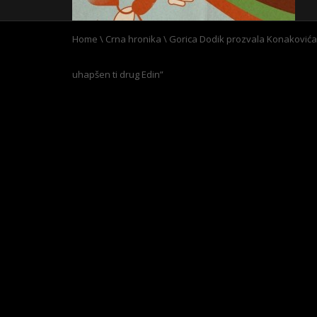
Home
\
Crna hronika
\
Gorica Dodik prozvala Konakovića z
uhapšen ti drug Edin”