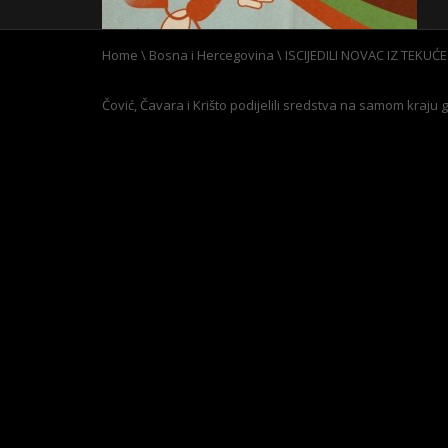
Home
\
Bosna i Hercegovina
\
ISCIJEDILI NOVAC IZ TEKUĆ
Čović, Čavara i Krišto podijelili sredstva na samom kraju 