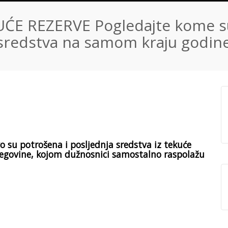
UĆE REZERVE Pogledajte kome s
li sredstva na samom kraju godin
 su potrošena i posljednja sredstva iz tekuće
rcegovine, kojom dužnosnici samostalno raspolažu