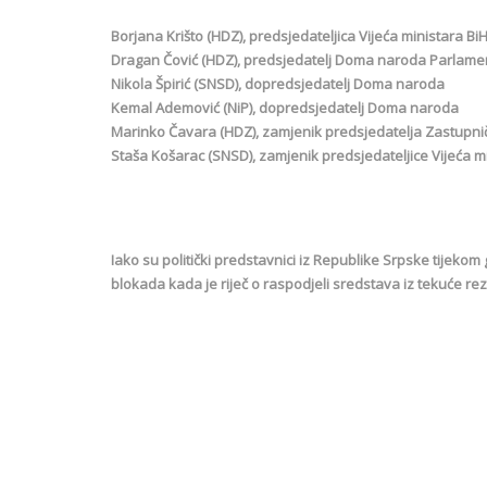
Borjana Krišto (HDZ), predsjedateljica Vijeća ministara Bi
Dragan Čović (HDZ), predsjedatelj Doma naroda Parlame
Nikola Špirić (SNSD), dopredsjedatelj Doma naroda
Kemal Ademović (NiP), dopredsjedatelj Doma naroda
Marinko Čavara (HDZ), zamjenik predsjedatelja Zastupn
Staša Košarac (SNSD), zamjenik predsjedateljice Vijeća m
Iako su politički predstavnici iz Republike Srpske tijekom 
blokada kada je riječ o raspodjeli sredstava iz tekuće re