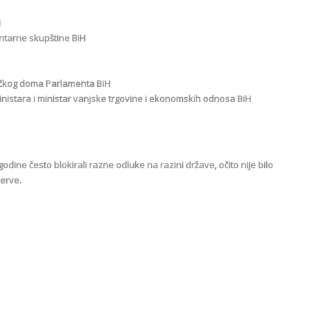
H
ntarne skupštine BiH
ičkog doma Parlamenta BiH
inistara i ministar vanjske trgovine i ekonomskih odnosa BiH
godine često blokirali razne odluke na razini države, očito nije bilo
zerve.