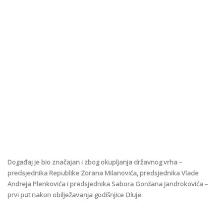
Događaj je bio značajan i zbog okupljanja državnog vrha –
predsjednika Republike Zorana Milanovića, predsjednika Vlade
Andreja Plenkovića i predsjednika Sabora Gordana Jandrokovića –
prvi put nakon obilježavanja godišnjice Oluje.