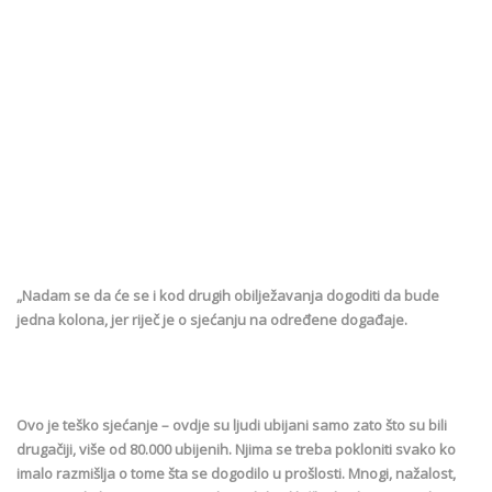
„Nadam se da će se i kod drugih obilježavanja dogoditi da bude
jedna kolona, jer riječ je o sjećanju na određene događaje.
Ovo je teško sjećanje – ovdje su ljudi ubijani samo zato što su bili
drugačiji, više od 80.000 ubijenih. Njima se treba pokloniti svako ko
imalo razmišlja o tome šta se dogodilo u prošlosti. Mnogi, nažalost,