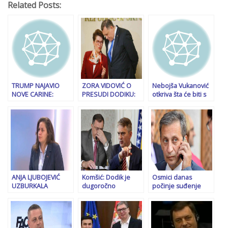
Related Posts:
TRUMP NAJAVIO
ZORA VIDOVIĆ O
Nebojša Vukanović
NOVE CARINE:
PRESUDI DODIKU:
otkriva šta će biti s
Zaprijetio zemljama
“Republika Srpska
Dodikom: „Položit
BRICS-a ako
ima plan A i plan B”
će oružje, sam
pokušaju ugroziti…
priznao da je kriv!“
ANJA LJUBOJEVIĆ
Komšić: Dodik je
Osmici danas
UZBURKALA
dugoročno
počinje suđenje
JAVNOST: “Ruska
završena priča
zbog lažne diplome.
Federacija je
Ovo će mu biti
partner i podrška
strategija odbrane
RS-u u cijeloj