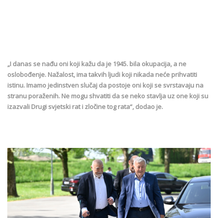
„I danas se nađu oni koji kažu da je 1945. bila okupacija, a ne
oslobođenje. Nažalost, ima takvih ljudi koji nikada neće prihvatiti
istinu. Imamo jedinstven slučaj da postoje oni koji se svrstavaju na
stranu poraženih. Ne mogu shvatiti da se neko stavlja uz one koji su
izazvali Drugi svjetski rat i zločine tog rata“, dodao je.