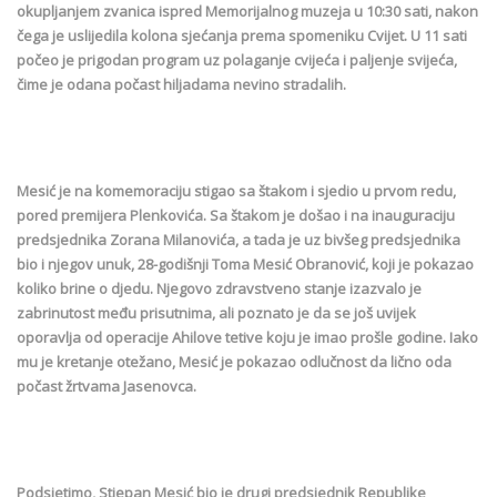
okupljanjem zvanica ispred Memorijalnog muzeja u 10:30 sati, nakon
čega je uslijedila kolona sjećanja prema spomeniku Cvijet. U 11 sati
počeo je prigodan program uz polaganje cvijeća i paljenje svijeća,
čime je odana počast hiljadama nevino stradalih.
Mesić je na komemoraciju stigao sa štakom i sjedio u prvom redu,
pored premijera Plenkovića. Sa štakom je došao i na inauguraciju
predsjednika Zorana Milanovića, a tada je uz bivšeg predsjednika
bio i njegov unuk, 28-godišnji Toma Mesić Obranović, koji je pokazao
koliko brine o djedu. Njegovo zdravstveno stanje izazvalo je
zabrinutost među prisutnima, ali poznato je da se još uvijek
oporavlja od operacije Ahilove tetive koju je imao prošle godine. Iako
mu je kretanje otežano, Mesić je pokazao odlučnost da lično oda
počast žrtvama Jasenovca.
Podsjetimo, Stjepan Mesić bio je drugi predsjednik Republike