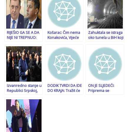
će ga spasiti Trump
nezavisna Herceg-
spreman”
Bosna. Ono što
ostane da bude
Bosna
RIJEŠIO GA SE A DA
Košarac: Čim nema
Zahuktala se istraga
NIJE NI TREPNUO:
Konakovića, Vijeće
oko tunela u BiH koji
Vukanović podsjetio
ministara dobro
je do sada “pojeo”
na čuvenu odluku iz
funkcioniše, da ne
skoro 400 miliona
političke karijere
pričam kako ide
KM
Milorada Dodika,
dobro kad Heleza
mnogi Srbi mu to
nema
nikada nisu
oprostili…
Izvanredno stanje u
DODIK TVRDI DA IDE
ON JE SLJEDEĆI:
Republici Srpskoj,
DO KRAJA: Tražit će
Priprema se
Dodik okupio
ukidanje nekoh
hapšenje
urednike podobnih
ministarstava u VM-
predsjednika
medija kako bi im
u, a najavio je i
Skupštine RS,
prenio poruku
mogući…
Nenada Stevandića!