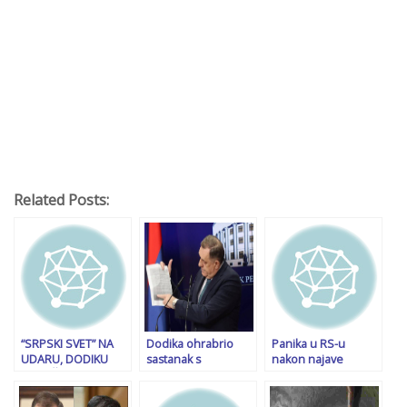
Related Posts:
“SRPSKI SVET” NA
Dodika ohrabrio
Panika u RS-u
UDARU, DODIKU
sastanak s
nakon najave
NAJTEŽE: Prijeti mu
Orbanom: Jedina
tražene kazne za
smjena, ali i zatvor,
dobra priča razlaz.
Dodika: Poručuju da
uzalud se nada da
Nezavisna RS,
je “odgovor