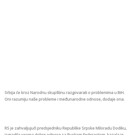
Srbija će kroz Narodnu skupštinu razgovarati o problemima u BiH.
Oni razumiju naše probleme i međunarodne odnose, dodaje ona.
RS je zahvaljujući predsjedniku Republike Srpske Miloradu Dodiku,
izgradila veoma dobre odnose sa Ruskom Federacijom, kazala je