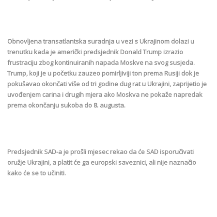
Obnovljena transatlantska suradnja u vezi s Ukrajinom dolazi u
trenutku kada je američki predsjednik Donald Trump izrazio
frustraciju zbog kontinuiranih napada Moskve na svog susjeda.
Trump, koji je u početku zauzeo pomirljiviji ton prema Rusiji dok je
pokušavao okončati više od tri godine dug rat u Ukrajini, zaprijetio je
uvođenjem carina i drugih mjera ako Moskva ne pokaže napredak
prema okončanju sukoba do 8. augusta.
Predsjednik SAD-a je prošli mjesec rekao da će SAD isporučivati
oružje Ukrajini, a platit će ga europski saveznici, ali nije naznačio
kako će se to učiniti.