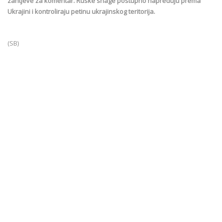
zahtjeve za komentar. Ruske snage postupno napreduju prema
Ukrajini i kontroliraju petinu ukrajinskog teritorija.
(SB)