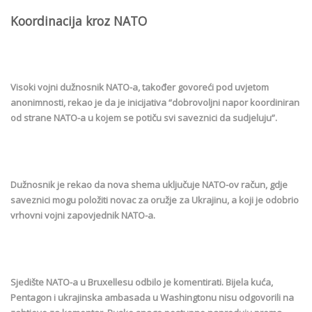
Koordinacija kroz NATO
Visoki vojni dužnosnik NATO-a, također govoreći pod uvjetom
anonimnosti, rekao je da je inicijativa “dobrovoljni napor koordiniran
od strane NATO-a u kojem se potiču svi saveznici da sudjeluju”.
Dužnosnik je rekao da nova shema uključuje NATO-ov račun, gdje
saveznici mogu položiti novac za oružje za Ukrajinu, a koji je odobrio
vrhovni vojni zapovjednik NATO-a.
Sjedište NATO-a u Bruxellesu odbilo je komentirati. Bijela kuća,
Pentagon i ukrajinska ambasada u Washingtonu nisu odgovorili na