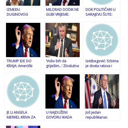
IZMEĐU
MILORAD DODIK NE
DOK POLITIČARI U
DUGINOVOG
GUBI VRIJEME:
SARAJEVU ŠUTE:
EVROAZIJANIZMA I
Poslao pismo
Dodikov Karan nam
TRUMPOVOG
bivšem Trumpovom
je zaprijetio ratom
PRAGMATIZMA:
advokatu, danas mu
Kako će BiH
stigao potvrdan
definisati svoju
odgovor!
(geo)političku
budućnost?
TRUMP IDE DO
‘Volio bih da
Izetbegović: Srbima
KRAJA: Američki
griješim…’ Zloslutna
je dosta ratova i
predsjednik uvodi
predviđanja
belaja, do sukoba
seriju mjera koje će
Radovana Viškovića
neće doći
uzdrmati
ukazuju da se Dodik
međunarodnu
više nema čemu
ekonomiju…
nadati?
JE LI ANGELA
U NAJDUŽEM
Još jedan
MERKEL KRIVA ZA
GOVORU IKADA
republikanac
BUĐENJE “SPAVAČA”
PRED KONGRESOM:
kritikovao Dodika:
PO EVROPI:
Trump spomenuo
‘Moramo spriječiti