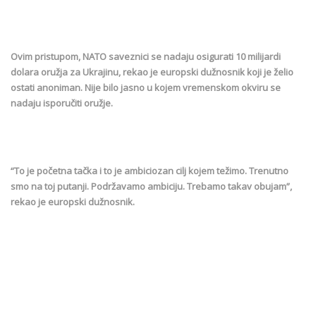
Ovim pristupom, NATO saveznici se nadaju osigurati 10 milijardi
dolara oružja za Ukrajinu, rekao je europski dužnosnik koji je želio
ostati anoniman. Nije bilo jasno u kojem vremenskom okviru se
nadaju isporučiti oružje.
“To je početna tačka i to je ambiciozan cilj kojem težimo. Trenutno
smo na toj putanji. Podržavamo ambiciju. Trebamo takav obujam”,
rekao je europski dužnosnik.