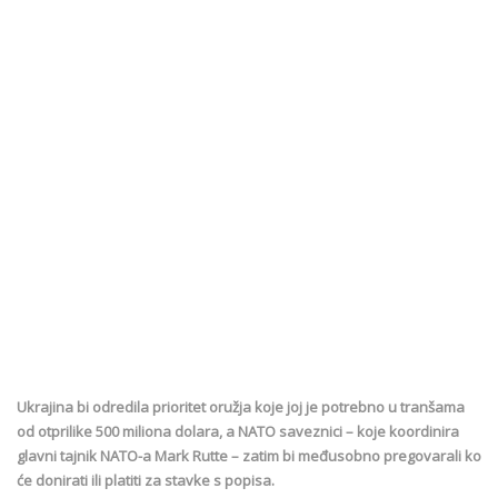
Ukrajina bi odredila prioritet oružja koje joj je potrebno u tranšama
od otprilike 500 miliona dolara, a NATO saveznici – koje koordinira
glavni tajnik NATO-a Mark Rutte – zatim bi međusobno pregovarali ko
će donirati ili platiti za stavke s popisa.