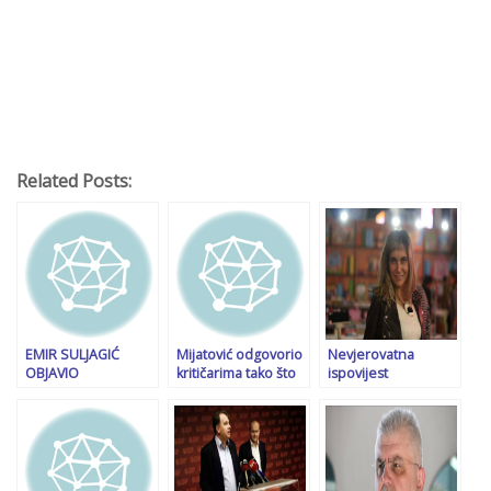
Related Posts:
EMIR SULJAGIĆ
Mijatović odgovorio
Nevjerovatna
OBJAVIO
kritičarima tako što
ispovijest
DOKUMENTE:
je objavio njihove
književnice
“Zapad je tokom 90-
plaće i prihode
Aleksandre
ih bio sve osim
Mihajlović: Mama mi
neutralan, od BiH se
je Srpkinja iz
očekivalo da
Bratunca, otac
ritualno izvrši
musliman iz