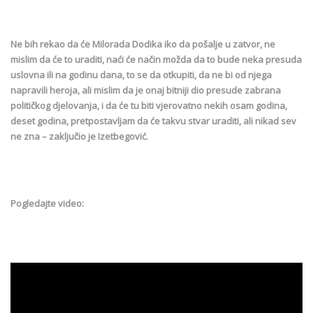
Ne bih rekao da će Milorada Dodika iko da pošalje u zatvor, ne
mislim da će to uraditi, naći će način možda da to bude neka presuda
uslovna ili na godinu dana, to se da otkupiti, da ne bi od njega
napravili heroja, ali mislim da je onaj bitniji dio presude zabrana
političkog djelovanja, i da će tu biti vjerovatno nekih osam godina,
deset godina, pretpostavljam da će takvu stvar uraditi, ali nikad sev
ne zna – zaključio je Izetbegović.
Pogledajte video: