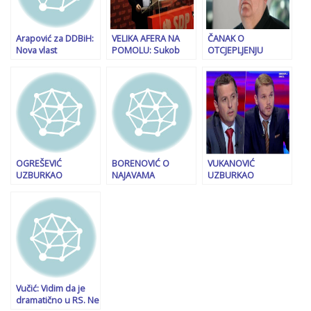
samo**istvo”
Srebrenice. Krenula
sam pješke da ga
tražim
Arapović za DDBiH:
VELIKA AFERA NA
ČANAK O
Nova vlast
POMOLU: Sukob
OTCJEPLJENJU
nemoguća bez
interesa u Igmanu
VOJVODINE: “Takva
rekonstrukcije
Konjic, pozajmica za
ideja dolazi od…”
Vijeća ministara
Nikišćevu privatnu
firmu CTK, ali nema
posla bez
Grabovice
OGREŠEVIĆ
BORENOVIĆ O
VUKANOVIĆ
UZBURKAO
NAJAVAMA
UZBURKAO
JAVNOST: “Nadam
“RADIKALNIH MJERA”
DUHOVE: “Da li je
da Čović neće
IZ RS-a: “Dodik više
Stanivuković dobio
proglasiti i
nije vladar BiH, dio
signale iz Beograda,
promovirati kao
SNSD-a…”
od Vučića i prijatelja
vitalni nacionalni
Miloša Vučevića…”
interes…”
Vučić: Vidim da je
dramatično u RS. Ne