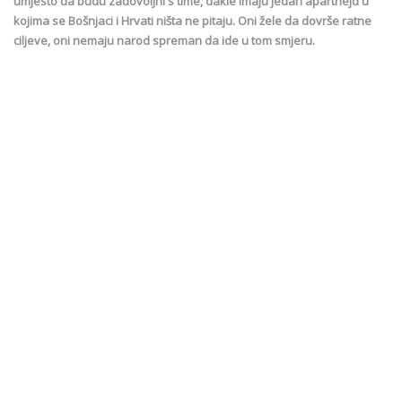
umjesto da budu zadovoljni s time, dakle imaju jedan aparthejd u
kojima se Bošnjaci i Hrvati ništa ne pitaju. Oni žele da dovrše ratne
ciljeve, oni nemaju narod spreman da ide u tom smjeru.