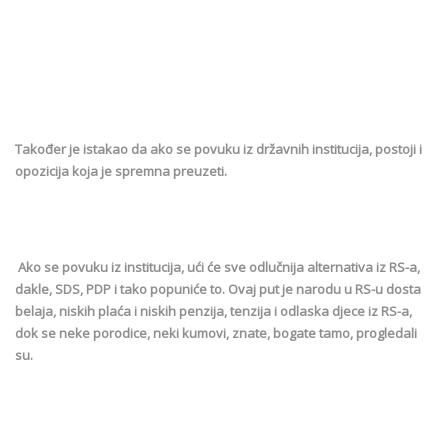
Također je istakao da ako se povuku iz državnih institucija, postoji i
opozicija koja je spremna preuzeti.
Ako se povuku iz institucija, ući će sve odlučnija alternativa iz RS-a,
dakle, SDS, PDP i tako popuniće to. Ovaj put je narodu u RS-u dosta
belaja, niskih plaća i niskih penzija, tenzija i odlaska djece iz RS-a,
dok se neke porodice, neki kumovi, znate, bogate tamo, progledali
su.