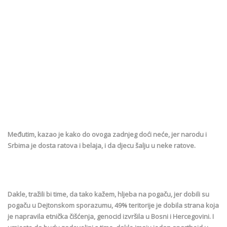
Međutim, kazao je kako do ovoga zadnjeg doći neće, jer narodu i
Srbima je dosta ratova i belaja, i da djecu šalju u neke ratove.
Dakle, tražili bi time, da tako kažem, hljeba na pogaču, jer dobili su
pogaču u Dejtonskom sporazumu, 49% teritorije je dobila strana koja
je napravila etnička čišćenja, genocid izvršila u Bosni i Hercegovini. I