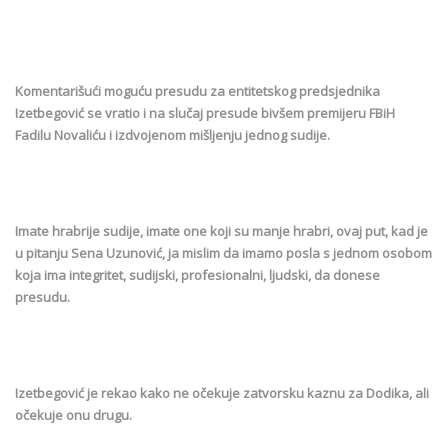
Komentarišući moguću presudu za entitetskog predsjednika
Izetbegović se vratio i na slučaj presude bivšem premijeru FBiH
Fadilu Novaliću i izdvojenom mišljenju jednog sudije.
Imate hrabrije sudije, imate one koji su manje hrabri, ovaj put, kad je
u pitanju Sena Uzunović, ja mislim da imamo posla s jednom osobom
koja ima integritet, sudijski, profesionalni, ljudski, da donese
presudu.
Izetbegović je rekao kako ne očekuje zatvorsku kaznu za Dodika, ali
očekuje onu drugu.