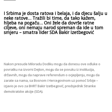
I Srbima je dosta ratova i belaja, i da djecu šalju u
neke ratove… Tražili bi time, da tako kažem,
hljeba na pogaču… Oni žele da dovrše ratne
ciljeve, oni nemaju narod spreman da ide u tom
smjeru – smatra lider SDA Bakir Izetbegović
Nakon presude Miloradu Dodiku mogu da donesu ove odluke o
povratku na izvorni Dejton, mogu da se povuku iz institucija,
državnih, mogu da naprave referendum o ocjepljenju, mogu da
zarate sa nama, sa Bosnom i Hercegovinom uz pomoć Srbije –
izjavio je ovo za BHRT Bakir Izetbegović, predsjednik Stranke
demokratske akcije (SDA).