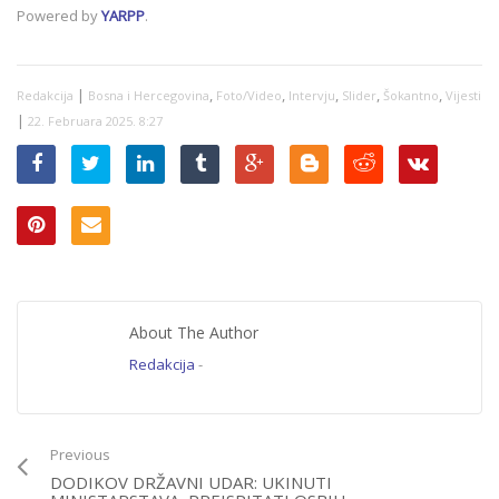
bude li
Powered by
YARPP
.
oslobađajuća
presuda, Srbija će…
|
,
,
,
,
,
Redakcija
Bosna i Hercegovina
Foto/Video
Intervju
Slider
Šokantno
Vijesti
|
22. Februara 2025. 8:27
About The Author
Redakcija
-
Previous
DODIKOV DRŽAVNI UDAR: UKINUTI