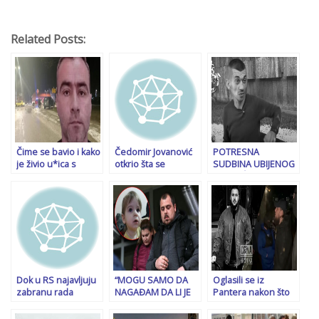
Related Posts:
Čime se bavio i kako
Čedomir Jovanović
POTRESNA
je živio u*ica s
otkrio šta se
SUDBINA UBIJENOG
Cetinja: Napad
dogodilo kobne
BESKUĆNIKA
izvršio na pet
večeri kad su ga
SULJAGIĆA: Roditelji
lokacija
napali (VIDEO)
su mu poginuli u
masakru na
Markalama, ulica je
godinama bila
njegov jedini
“dom”…
Dok u RS najavljuju
“MOGU SAMO DA
Oglasili se iz
zabranu rada
NAGAĐAM DA LI JE
Pantera nakon što
institucijama BiH:
MOJE DIJETE BILO U
im je uhapšen član:
SIPA uhapsila
BRČKOM”: Otac
“Mi smo štitili