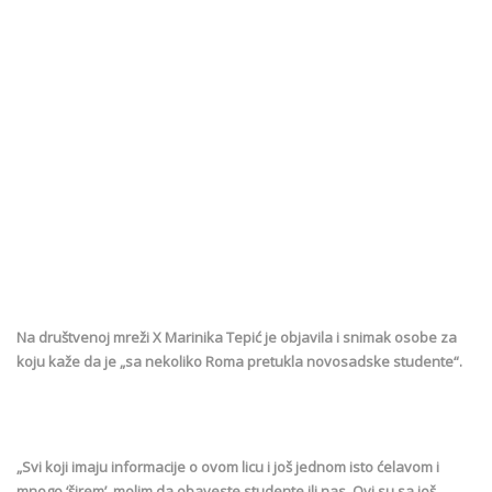
Na društvenoj mreži X Marinika Tepić je objavila i snimak osobe za
koju kaže da je „sa nekoliko Roma pretukla novosadske studente“.
„Svi koji imaju informacije o ovom licu i još jednom isto ćelavom i
mnogo ‘širem’, molim da obaveste studente ili nas. Ovi su sa još