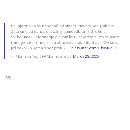
Policija zna ko su napadači od sinoć u Novom Sadu, ali ćuti.
Zato smo od danas u totalnoj samoodbrani od režima.
Svi koji imaju informacije o ovom licu i još jednom isto ćelavom
i mnogo “širem”, molim da obaveste studente ili nas. Ovi su sa
još nekoliko Roma sinoć pretukli…
pic.twitter.com/GfxwtEolCO
— Marinika Tepić (@MarinikaTepic)
March 28, 2025
(SB)