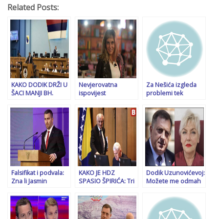
Related Posts:
KAKO DODIK DRŽI U
Nevjerovatna
Za Nešića izgleda
ŠACI MANJI BH.
ispovijest
problemi tek
ENTITET: Recept
književnice
počinju: Koju tajnu
“zavadi pa vladaj”
Aleksandre
kriju poruke iz
doveo do
Mihajlović: Mama mi
mobitela i šta će biti
savršenstva
je Srpkinja iz
sa Sky istragom?
Bratunca, otac
musliman iz
Srebrenice. Krenula
sam pješke da ga
tražim
Falsifikat i podvala:
KAKO JE HDZ
Dodik Uzunovićevoj:
Zna li Jasmin
SPASIO ŠPIRIĆA: Tri
Možete me odmah
Ademović da je
delegata na čelu s
osuditi na zatvor
Sarajevo kao grad
Čovićem nisu se
ako mi predočite
postojalo i prije
pojavila u sali poslije
odluku kojom je
vakufname?!
pauze, sjednica
Šmit imenovan