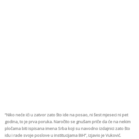
“Niko neće ići u zatvor zato što ide na posao, ni šest mjeseci ni pet
godina, to je prva poruka. Naročito se gnušam priče da će na nekim
pločama biti ispisana imena Srba koji su navodno izdajnici zato što
idu i rade svoje poslove u institucijama BiH”, izjavio je Vuković.