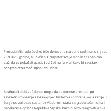
Presuda Miloradu Dodiku biće donesena naredne sedmice, u srijedu
26.9.2025. godine, a uplašeni Uzurpator sve je mobilisao i panično
traži da ga pokušaji spasiti i održati na funkciji kako bi zadržao
neograničenu moć i apsolutnu vlast.
Strahujući da bi već danas mogla da se donese presuda, po
završetku iznošenja završnoj riječi tužilaštva i odbrane, on je ranije u
Banjaluci zakazao sastanak Vlade, ministara sa gradonačelnicima i
načelnicima opština Republike Srpske, kako bi brzo reagovali, a sve