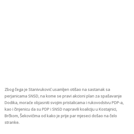
Zbog čega je Stanivuković usamljen otišao na sastanak sa
perjanicama SNSD, na kome se pravi akcioni plan za spašavanje
Dodika, moraće objasniti svojim pristalicama i rukovodstvu PDP-a,
kao i činjenicu da su PDP i SNSD napravili koaliciju u Kostajnici,
Brčkom, Šekovićima od kako je prije par mjeseci došao na čelo
stranke.