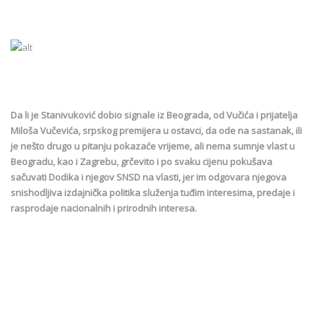
Da li je Stanivuković dobio signale iz Beograda, od Vučića i prijatelja
Miloša Vučevića, srpskog premijera u ostavci, da ode na sastanak, ili
je nešto drugo u pitanju pokazaće vrijeme, ali nema sumnje vlast u
Beogradu, kao i Zagrebu, grčevito i po svaku cijenu pokušava
sačuvati Dodika i njegov SNSD na vlasti, jer im odgovara njegova
snishodljiva izdajnička politika služenja tuđim interesima, predaje i
rasprodaje nacionalnih i prirodnih interesa.