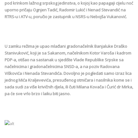
pod krinkom lažnog srpskog jedinstva, o kojoj kao papagaji cijelu noć
uporno pričaju Ognjen Tadić, Radomir Lukić i Nenad Stevandić na
RTRS-u i ATV-u, poručio je zastupnik u NSRS-u Nebojša Vukanović.
U zamku režima je upao mlađani gradonačelnik Banjaluke Draško
Stanivuković, koji je sa Sakanom, načelnikom Kotor Varoša i kadrom
PDP-a, otišao na sastanak u sjedište Vlade Republike Srpske sa
načelnicima i gradonačelnicima SNSD-a, a na poziv Radovana
Viškovića i Nenada Stevandića. Dovoljno je pogledati samo izraz lica
jednog Mića Kraljevevića, presuđenog otmičara i nasilnika kome se i
sada sudi za više krivičnih djela, ili čuti Milana Kovača i Ćurić dr Mirka,
pa će sve vrlo brzo i laiku biti jasno.