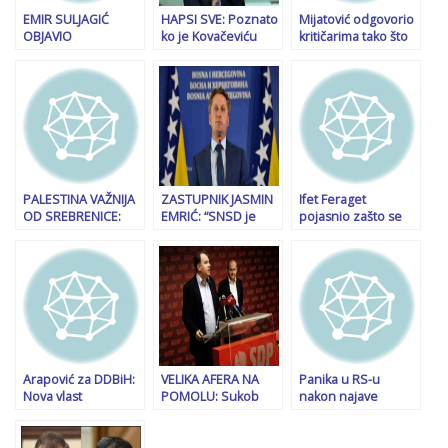
EMIR SULJAGIĆ
HAPSI SVE: Poznato
Mijatović odgovorio
OBJAVIO
ko je Kovačeviću
kritičarima tako što
DOKUMENTE:
prijetio smrću
je objavio njihove
“Zapad je tokom 90-
plaće i prihode
ih bio sve osim
neutralan, od BiH se
očekivalo da
ritualno izvrši
samo**istvo”
PALESTINA VAŽNIJA
ZASTUPNIK JASMIN
Ifet Feraget
OD SREBRENICE:
EMRIĆ: “SNSD je
pojasnio zašto se
Bakirov nasljednik
izbor Trojke koja se
obustavlja istraga
podigao buru
ruši iznutra…”
protiv Dalide
Burzić… Ali istraga
ubistva i dalje traje
Arapović za DDBiH:
VELIKA AFERA NA
Panika u RS-u
Nova vlast
POMOLU: Sukob
nakon najave
nemoguća bez
interesa u Igmanu
tražene kazne za
rekonstrukcije
Konjic, pozajmica za
Dodika: Poručuju da
Vijeća ministara
Nikišćevu privatnu
je “odgovor