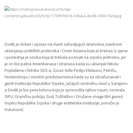
Dodik je došao i opstao na vlasti zahvaljujući strancima, nasilnom
uklanjanju političkih protivnika i Crnim listama koje je kreirao iz sjene
i poslednja je osoba koja bi trebala pozivati na srpsko jedinstvo, jer
je on bio palica Amerikanaca i stranaca kada su uklanjali Nikolu
Poplašena i čelnike SDS-a, čuvao leđa Pediju Ešdaunu, Petriču,
Vestendorpu i visokim predstavnicima kada su se obračunavali i
gazili institucije Republike Srpske, jačajući centralnu vlast u Sarajevu
a Dodik je bio peta kolona koja je sprovodila njihov naum, osnivala
SIPU, Graničnu policiju, Sud, Tužilaštvo i Oružane snage BiH gaseći
Vojsku Republike Srpske i druge entitetske institucije, poručio je
Vukanović.