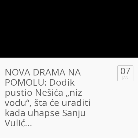
07
NOVA DRAMA NA
JAN
POMOLU: Dodik
pustio Nešića „niz
vodu“, šta će uraditi
kada uhapse Sanju
Vulić…