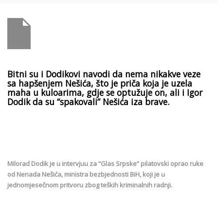
Bitni su i Dodikovi navodi da nema nikakve veze
sa hapšenjem Nešića, što je priča koja je uzela
maha u kuloarima, gdje se optužuje on, ali i Igor
Dodik da su “spakovali” Nešića iza brave.
Milorad Dodik je u intervjuu za “Glas Srpske” pilatovski oprao ruke
od Nenada Nešića, ministra bezbjednosti BiH, koji je u
jednomjesečnom pritvoru zbog teških kriminalnih radnji.