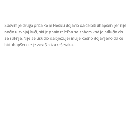
Sasvim je druga priča ko je Nešiću dojavio da će biti uhapšen, jer nije
noćio u svojoj kući, niti je ponio telefon sa sobom kad je odlučio da
se sakrije. Nije se usudio da bježi, jer mu je kasno dojavljeno da će
biti uhapšen, te je završio iza rešetaka.