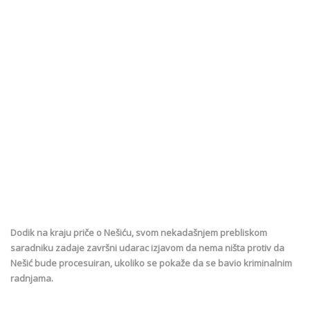
Dodik na kraju priče o Nešiću, svom nekadašnjem prebliskom
saradniku zadaje završni udarac izjavom da nema ništa protiv da
Nešić bude procesuiran, ukoliko se pokaže da se bavio kriminalnim
radnjama.