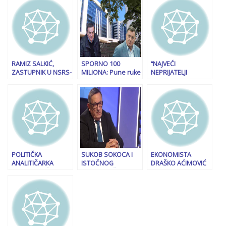
Roverom mu pred
povećana za 381
“Interesantno je da
hotel dovezli
KM, ali troškovi
EU ćuti…”
130.000 KM’. Pojavio
doprinosa rastu za
se novi svjedok…
304 KM
RAMIZ SALKIĆ,
SPORNO 100
“NAJVEĆI
ZASTUPNIK U NSRS-
MILIONA: Pune ruke
NEPRIJATELJI
u: “Pozivam visokog
posla komisije za
SRPSKOG NARODA
predstavnika da u
borbu protiv
SU DODIK I VUČIĆ…”:
skladu sa svojim
korupcije
Burne reakcije na
mandatom i ranijim
društvenim
odlukama Ustavnog
mrežama nakon
suda Bosne i
istupa predsjednika
Hercegovine poništi
bh. entiteta RS…
zaključak…”
POLITIČKA
SUKOB SOKOCA I
EKONOMISTA
ANALITIČARKA
ISTOČNOG
DRAŠKO AĆIMOVIĆ
TANJA TOPIĆ: “Imali
SARAJEVA: Šta je
ZA “SB” O ODLUCI
smo u nekoliko
Milovan Bjelica
VLADE FBiH:
navrata situaciju da
poručio
“Ekonomski
političko
gradonačelniku
populizam kao
rukovodstvo ne
Ljubiši Ćosiću nakon
sredstvo rušenja
priznaje visokog
hapšenja Nešića i
države Bosne i
predstavnika…”
Lučića?
Hercegovine”