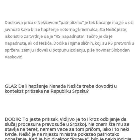
Dodikova priča o Nešićevom “patriotizmu” je tek bacanje magle u oči
javnosti kako bi se hapšenje notornog kriminalca, što Nešić jeste,
iskoristilo za tvrdnje da je “RS napadnuta”. Tačno je da je
napadnuta, ali od Nešića, Dodika i njima sličnih, koji su RS pretvorili u
sprženu zemlju i doveli u potpunu izolaciju, piše novinar Slobodan
Vasković.
GLAS: Da li hapšenje Nenada Nešića treba dovoditi u
kontekst pritisaka na Republiku Srpsku?
DODIK: To jeste pritisak. Vidljivo je to i kroz odbijanje da
slučaj procesuira pravosuđe u Srpskoj. Ne znam šta mu se
stavlja na teret, nemam veze sa tom pričom, iako i to neki
tvrde. Nešić je na mjestu ministra pokazao patriotsko
ponašanje. Kad je bio direktor “Puteva”, bilo je nekih indicija,