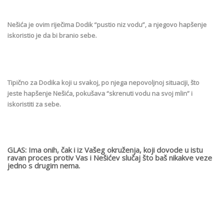
Nešića je ovim riječima Dodik “pustio niz vodu”, a njegovo hapšenje
iskoristio je da bi branio sebe.
Tipično za Dodika koji u svakoj, po njega nepovoljnoj situaciji, što
jeste hapšenje Nešića, pokušava “skrenuti vodu na svoj mlin” i
iskoristiti za sebe.
GLAS: Ima onih, čak i iz Vašeg okruženja, koji dovode u istu
ravan proces protiv Vas i Nešićev slučaj što baš nikakve veze
jedno s drugim nema.