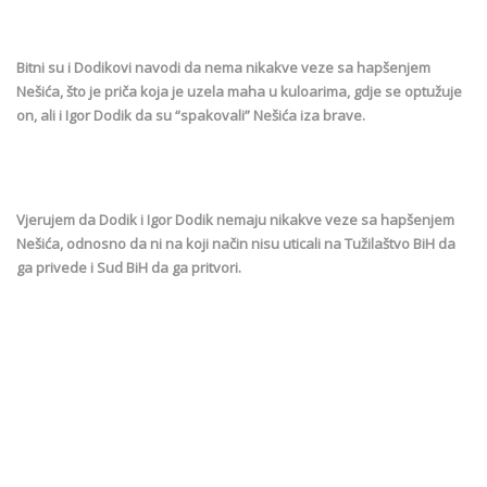
Bitni su i Dodikovi navodi da nema nikakve veze sa hapšenjem
Nešića, što je priča koja je uzela maha u kuloarima, gdje se optužuje
on, ali i Igor Dodik da su “spakovali” Nešića iza brave.
Vjerujem da Dodik i Igor Dodik nemaju nikakve veze sa hapšenjem
Nešića, odnosno da ni na koji način nisu uticali na Tužilaštvo BiH da
ga privede i Sud BiH da ga pritvori.