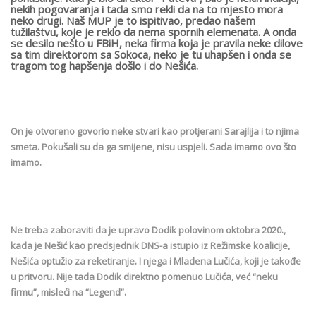
nekih pogovaranja i tada smo rekli da na to mjesto mora
neko drugi. Naš MUP je to ispitivao, predao našem
tužilaštvu, koje je reklo da nema spornih elemenata. A onda
se desilo nešto u FBiH, neka firma koja je pravila neke dilove
sa tim direktorom sa Sokoca, neko je tu uhapšen i onda se
tragom tog hapšenja došlo i do Nešića.
On je otvoreno govorio neke stvari kao protjerani Sarajlija i to njima
smeta. Pokušali su da ga smijene, nisu uspjeli. Sada imamo ovo što
imamo.
Ne treba zaboraviti da je upravo Dodik polovinom oktobra 2020.,
kada je Nešić kao predsjednik DNS-a istupio iz Režimske koalicije,
Nešića optužio za reketiranje. I njega i Mladena Lučića, koji je takođe
u pritvoru. Nije tada Dodik direktno pomenuo Lučića, već “neku
firmu”, misleći na “Legend”.