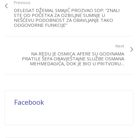
Previous
DELEGAT DŽEMAL SMAJIĆ PROZVAO SDP: “ZNALI
STE OD POČETKA ZA OZBILJNE SUMNJE U
NEŠĆEVU PODOBNOST ZA OBAVLJANJE TAKO
ODGOVORNE FUNKCIJE”
Next
NA REDU JE OSMICA: AFERE SU GODINAMA
PRATILE ŠEFA OBAVJEŠTAJNE SLUŽBE OSMANA
MEHMEDAGIĆA, DOK JE BIO U PRITVORU…
Facebook