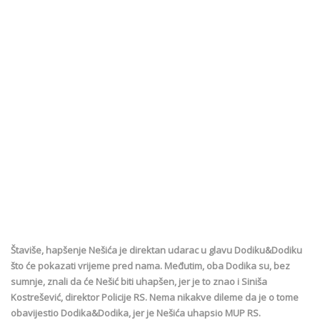
Štaviše, hapšenje Nešića je direktan udarac u glavu Dodiku&Dodiku
što će pokazati vrijeme pred nama. Međutim, oba Dodika su, bez
sumnje, znali da će Nešić biti uhapšen, jer je to znao i Siniša
Kostrešević, direktor Policije RS. Nema nikakve dileme da je o tome
obavijestio Dodika&Dodika, jer je Nešića uhapsio MUP RS.