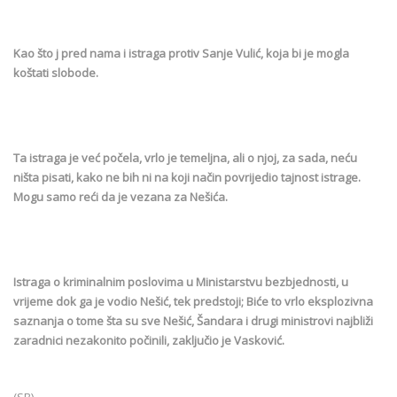
Kao što j pred nama i istraga protiv Sanje Vulić, koja bi je mogla
koštati slobode.
Ta istraga je već počela, vrlo je temeljna, ali o njoj, za sada, neću
ništa pisati, kako ne bih ni na koji način povrijedio tajnost istrage.
Mogu samo reći da je vezana za Nešića.
Istraga o kriminalnim poslovima u Ministarstvu bezbjednosti, u
vrijeme dok ga je vodio Nešić, tek predstoji; Biće to vrlo eksplozivna
saznanja o tome šta su sve Nešić, Šandara i drugi ministrovi najbliži
zaradnici nezakonito počinili, zaključio je Vasković.