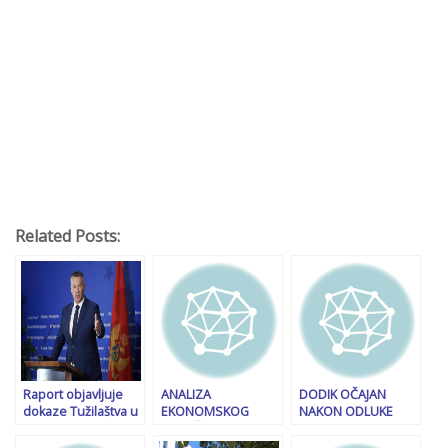
Related Posts:
Raport objavljuje
ANALIZA
DODIK OČAJAN
dokaze Tužilaštva u
EKONOMSKOG
NAKON ODLUKE
slučaju uhapšenog
STRUČNJAKA
VISOKOG
Nešića: ‘Range
Minimalna plaća
PREDSTAVNIKA: