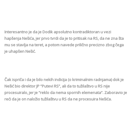
Interesantno je da je Dodik apsolutno kontradiktoran u vezi
hapšenja Nešića, jer prvo tvrdi da je to pritisak na RS, da ne zna šta
mu se stavlja na teret, a potom navede prilično precizno zbog čega
je uhapšen Nešić.
Čak ispriča i da je bilo nekih indicija (o kriminalnim radnjama) dok je
Nešić bio direktor JP “Putevi RS”, ali da to tužilaštvo u RS nije
procesuiralo, jer je “reklo da nema spornih elemenata”. Zaboravio je
reći da je on naložio tužilaštvu u RS da ne procesuira Nešića.