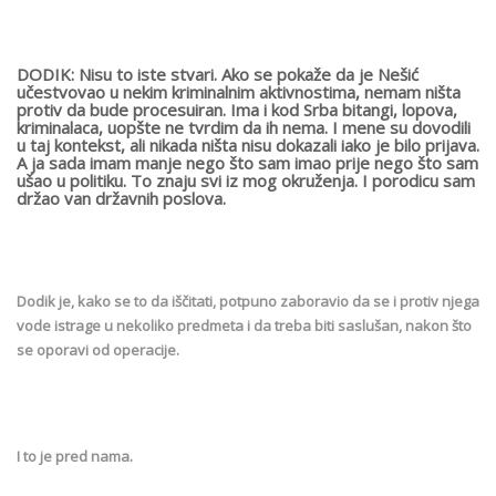
DODIK: Nisu to iste stvari. Ako se pokaže da je Nešić
učestvovao u nekim kriminalnim aktivnostima, nemam ništa
protiv da bude procesuiran. Ima i kod Srba bitangi, lopova,
kriminalaca, uopšte ne tvrdim da ih nema. I mene su dovodili
u taj kontekst, ali nikada ništa nisu dokazali iako je bilo prijava.
A ja sada imam manje nego što sam imao prije nego što sam
ušao u politiku. To znaju svi iz mog okruženja. I porodicu sam
držao van državnih poslova.
Dodik je, kako se to da iščitati, potpuno zaboravio da se i protiv njega
vode istrage u nekoliko predmeta i da treba biti saslušan, nakon što
se oporavi od operacije.
I to je pred nama.