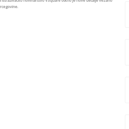
istraživačko novinarstvo VSquare otkrio je nove detalje vezano
ercegovine.