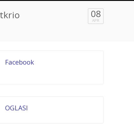
08
krio
APR
Facebook
OGLASI