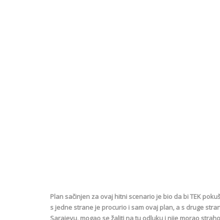
Plan sačinjen za ovaj hitni scenario je bio da bi TEK po
s jedne strane je procurio i sam ovaj plan, a s druge st
Sarajevu, mogao se žaliti na tu odluku i nije morao str