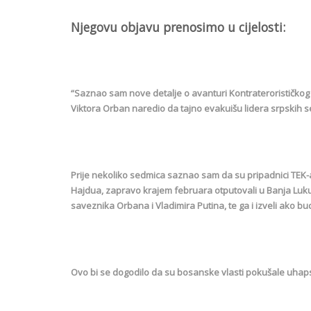
Njegovu objavu prenosimo u cijelosti:
“Saznao sam nove detalje o avanturi Kontraterorističkog 
Viktora Orban naredio da tajno evakuišu lidera srpskih s
Prije nekoliko sedmica saznao sam da su pripadnici TEK-a
Hajdua, zapravo krajem februara otputovali u Banja Luku, 
saveznika Orbana i Vladimira Putina, te ga i izveli ako b
Ovo bi se dogodilo da su bosanske vlasti pokušale uhap