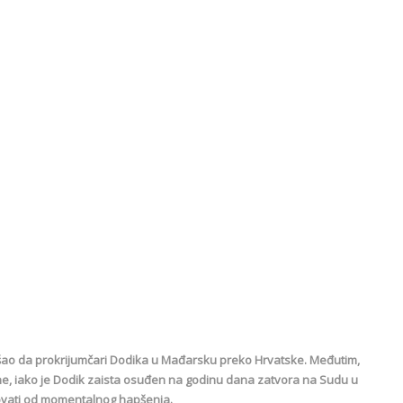
kušao da prokrijumčari Dodika u Mađarsku preko Hrvatske. Međutim,
rane, iako je Dodik zaista osuđen na godinu dana zatvora na Sudu u
ahovati od momentalnog hapšenja.