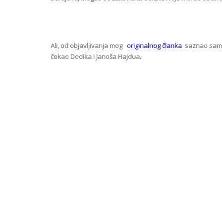
Ali, od objavljivanja mog
originalnog članka
saznao sam i
čekao Dodika i Janoša Hajdua.