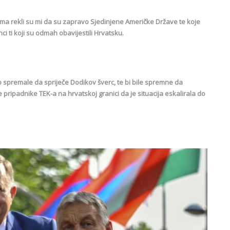
ima rekli su mi da su zapravo Sjedinjene Američke Države te koje
i ti koji su odmah obavijestili Hrvatsku.
o spremale da spriječe Dodikov šverc, te bi bile spremne da
pripadnike TEK-a na hrvatskoj granici da je situacija eskalirala do