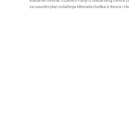
Mađarski novinar Szabolcs Panyi iz mađarskog Centra za 
za navodni plan izvlačenja Milorada Dodika iz Bosne i H