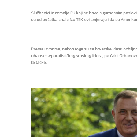
Službenici iz zemalja EU koji se bave sigurnosnim poslov
su od početka znale šta TEK-ovi smjeraju i da su Amerikanc
Prema izvorima, nakon toga su se hrvatske vlasti ozbiljn
uhapse separatističkog srpskog lidera, pa čak i Orbanove 
te tačke.