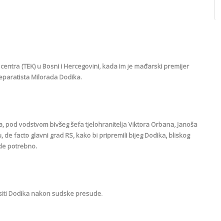
centra (TEK) u Bosni i Hercegovini, kada im je mađarski premijer
eparatista Milorada Dodika.
, pod vodstvom bivšeg šefa tjelohranitelja Viktora Orbana, Janoša
de facto glavni grad RS, kako bi pripremili bijeg Dodika, bliskog
ude potrebno.
siti Dodika nakon sudske presude.