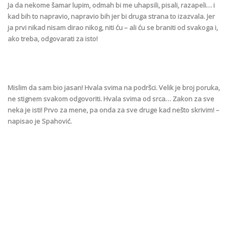
Ja da nekome šamar lupim, odmah bi me uhapsili, pisali, razapeli… i
kad bih to napravio, napravio bih jer bi druga strana to izazvala. Jer
ja prvi nikad nisam dirao nikog, niti ću – ali ću se braniti od svakoga i,
ako treba, odgovarati za isto!
Mislim da sam bio jasan! Hvala svima na podršci. Velik je broj poruka,
ne stignem svakom odgovoriti. Hvala svima od srca… Zakon za sve
neka je isti! Prvo za mene, pa onda za sve druge kad nešto skrivim! –
napisao je Spahović.