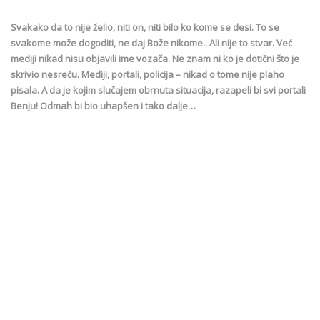
Svakako da to nije želio, niti on, niti bilo ko kome se desi. To se
svakome može dogoditi, ne daj Bože nikome.. Ali nije to stvar. Već
mediji nikad nisu objavili ime vozača. Ne znam ni ko je dotični što je
skrivio nesreću. Mediji, portali, policija – nikad o tome nije plaho
pisala. A da je kojim slučajem obrnuta situacija, razapeli bi svi portali
Benju! Odmah bi bio uhapšen i tako dalje…