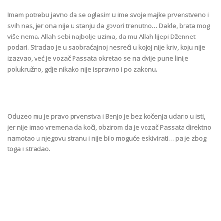
Imam potrebu javno da se oglasim u ime svoje majke prvenstveno i
svih nas, jer ona nije u stanju da govori trenutno… Dakle, brata mog
više nema. Allah sebi najbolje uzima, da mu Allah lijepi Džennet
podari. Stradao je u saobraćajnoj nesreći u kojoj nije kriv, koju nije
izazvao, već je vozač Passata okretao se na dvije pune linije
polukružno, gdje nikako nije ispravno i po zakonu.
Oduzeo mu je pravo prvenstva i Benjo je bez kočenja udario u isti,
jer nije imao vremena da koči, obzirom da je vozač Passata direktno
namotao u njegovu stranu i nije bilo moguće eskivirati… pa je zbog
toga i stradao.