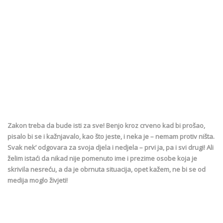
Zakon treba da bude isti za sve! Benjo kroz crveno kad bi prošao,
pisalo bi se i kažnjavalo, kao što jeste, i neka je – nemam protiv ništa.
Svak nek’ odgovara za svoja djela i nedjela – prvi ja, pa i svi drugi! Ali
želim istaći da nikad nije pomenuto ime i prezime osobe koja je
skrivila nesreću, a da je obrnuta situacija, opet kažem, ne bi se od
medija moglo živjeti!