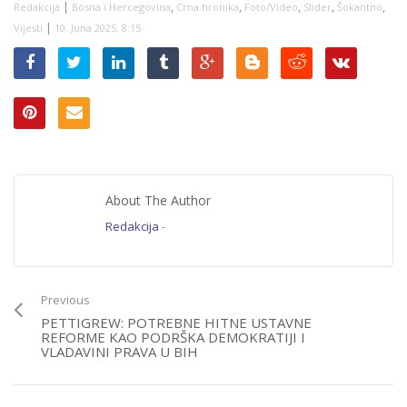
|
,
,
,
,
,
Redakcija
Bosna i Hercegovina
Crna hronika
Foto/Video
Slider
Šokantno
|
Vijesti
10. Juna 2025. 8:15
About The Author
Redakcija
-
Previous
PETTIGREW: POTREBNE HITNE USTAVNE
REFORME KAO PODRŠKA DEMOKRATIJI I
VLADAVINI PRAVA U BIH