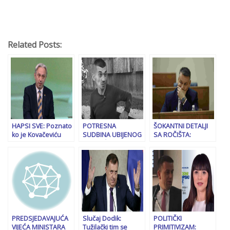
Related Posts:
HAPSI SVE: Poznato
POTRESNA
ŠOKANTNI DETALJI
ko je Kovačeviću
SUDBINA UBIJENOG
SA ROČIŠTA:
prijetio smrću
BESKUĆNIKA
Nešićev savjetnik
SULJAGIĆA: Roditelji
slao svjedoka u
su mu poginuli u
Srbiju da promijeni
masakru na
iskaz?
Markalama, ulica je
godinama bila
njegov jedini
“dom”…
PREDSJEDAVAJUĆA
Slučaj Dodik:
POLITIČKI
VIJEĆA MINISTARA
Tužilački tim se
PRIMITIVIZAM: